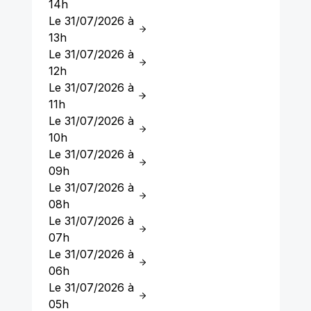
14h
Le 31/07/2026 à
13h
Le 31/07/2026 à
12h
Le 31/07/2026 à
11h
Le 31/07/2026 à
10h
Le 31/07/2026 à
09h
Le 31/07/2026 à
08h
Le 31/07/2026 à
07h
Le 31/07/2026 à
06h
Le 31/07/2026 à
05h