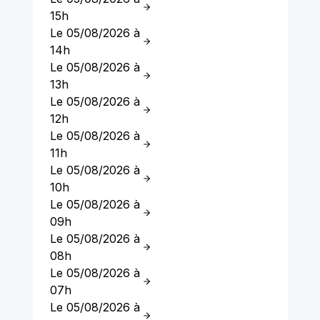
15h
Le 05/08/2026 à
14h
Le 05/08/2026 à
13h
Le 05/08/2026 à
12h
Le 05/08/2026 à
11h
Le 05/08/2026 à
10h
Le 05/08/2026 à
09h
Le 05/08/2026 à
08h
Le 05/08/2026 à
07h
Le 05/08/2026 à