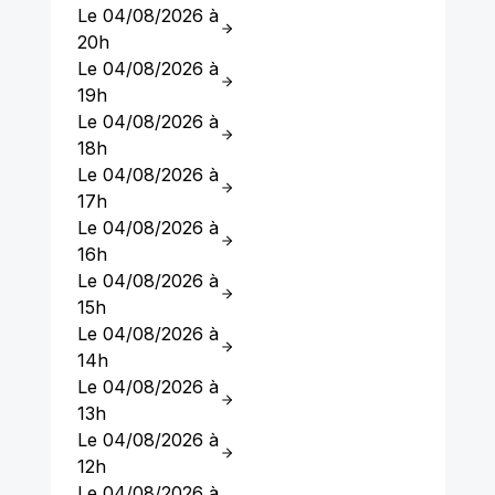
Le 04/08/2026 à
20h
Le 04/08/2026 à
19h
Le 04/08/2026 à
18h
Le 04/08/2026 à
17h
Le 04/08/2026 à
16h
Le 04/08/2026 à
15h
Le 04/08/2026 à
14h
Le 04/08/2026 à
13h
Le 04/08/2026 à
12h
Le 04/08/2026 à