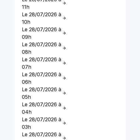
11h
Le 28/07/2026 à
10h
Le 28/07/2026 à
09h
Le 28/07/2026 à
08h
Le 28/07/2026 à
07h
Le 28/07/2026 à
06h
Le 28/07/2026 à
05h
Le 28/07/2026 à
04h
Le 28/07/2026 à
03h
Le 28/07/2026 à