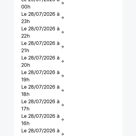
00h
Le 28/07/2026 à
23h
Le 28/07/2026 à
22h
Le 28/07/2026 à
21h
Le 28/07/2026 à
20h
Le 28/07/2026 à
19h
Le 28/07/2026 à
18h
Le 28/07/2026 à
17h
Le 28/07/2026 à
16h
Le 28/07/2026 à