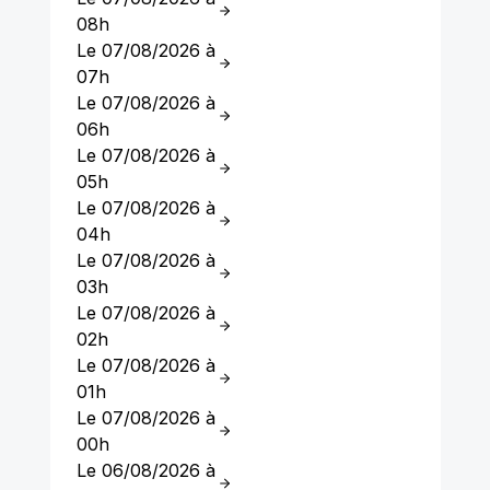
08h
Le 07/08/2026 à
07h
Le 07/08/2026 à
06h
Le 07/08/2026 à
05h
Le 07/08/2026 à
04h
Le 07/08/2026 à
03h
Le 07/08/2026 à
02h
Le 07/08/2026 à
01h
Le 07/08/2026 à
00h
Le 06/08/2026 à