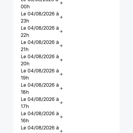
00h
Le 04/08/2026 à
23h
Le 04/08/2026 à
22h
Le 04/08/2026 à
21h
Le 04/08/2026 à
20h
Le 04/08/2026 à
19h
Le 04/08/2026 à
18h
Le 04/08/2026 à
17h
Le 04/08/2026 à
16h
Le 04/08/2026 à