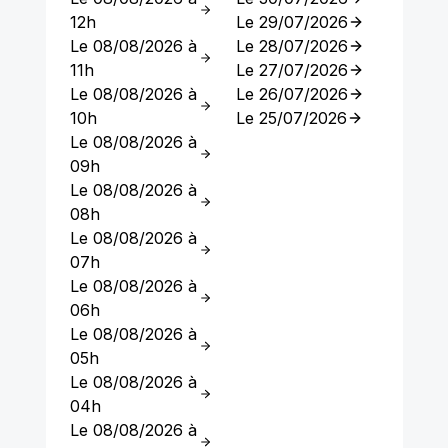
12h
Le 29/07/2026
Le 08/08/2026 à
Le 28/07/2026
11h
Le 27/07/2026
Le 08/08/2026 à
Le 26/07/2026
10h
Le 25/07/2026
Le 08/08/2026 à
09h
Le 08/08/2026 à
08h
Le 08/08/2026 à
07h
Le 08/08/2026 à
06h
Le 08/08/2026 à
05h
Le 08/08/2026 à
04h
Le 08/08/2026 à