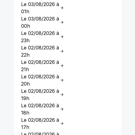
Le 03/08/2026 à
01h
Le 03/08/2026 à
00h
Le 02/08/2026 à
23h
Le 02/08/2026 à
22h
Le 02/08/2026 à
21h
Le 02/08/2026 à
20h
Le 02/08/2026 à
19h
Le 02/08/2026 à
18h
Le 02/08/2026 à
17h
Le 02/08/2026 à