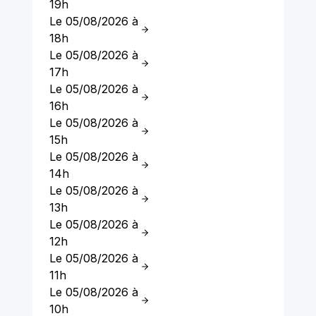
19h
Le 05/08/2026 à
18h
Le 05/08/2026 à
17h
Le 05/08/2026 à
16h
Le 05/08/2026 à
15h
Le 05/08/2026 à
14h
Le 05/08/2026 à
13h
Le 05/08/2026 à
12h
Le 05/08/2026 à
11h
Le 05/08/2026 à
10h