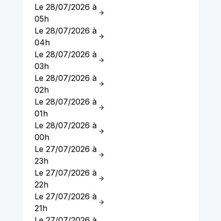
Le 28/07/2026 à
05h
Le 28/07/2026 à
04h
Le 28/07/2026 à
03h
Le 28/07/2026 à
02h
Le 28/07/2026 à
01h
Le 28/07/2026 à
00h
Le 27/07/2026 à
23h
Le 27/07/2026 à
22h
Le 27/07/2026 à
21h
Le 27/07/2026 à