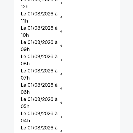
12h
Le 01/08/2026 à
11h
Le 01/08/2026 à
10h
Le 01/08/2026 à
09h
Le 01/08/2026 à
08h
Le 01/08/2026 à
07h
Le 01/08/2026 à
06h
Le 01/08/2026 à
05h
Le 01/08/2026 à
04h
Le 01/08/2026 à