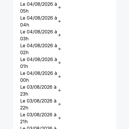
Le 04/08/2026 à
05h
Le 04/08/2026 à
04h
Le 04/08/2026 à
03h
Le 04/08/2026 à
02h
Le 04/08/2026 à
01h
Le 04/08/2026 à
00h
Le 03/08/2026 à
23h
Le 03/08/2026 à
22h
Le 03/08/2026 à
21h
Le 03/08/2026 à