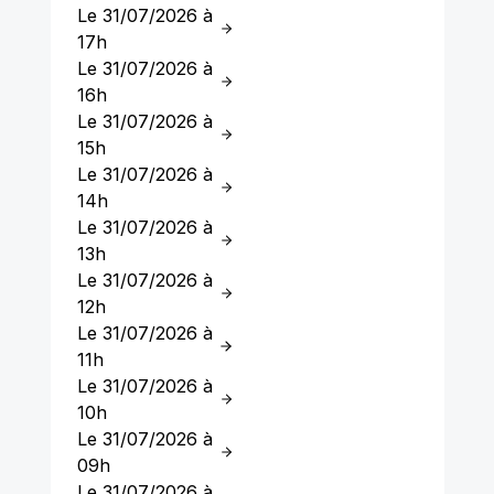
Le 31/07/2026 à
17h
Le 31/07/2026 à
16h
Le 31/07/2026 à
15h
Le 31/07/2026 à
14h
Le 31/07/2026 à
13h
Le 31/07/2026 à
12h
Le 31/07/2026 à
11h
Le 31/07/2026 à
10h
Le 31/07/2026 à
09h
Le 31/07/2026 à