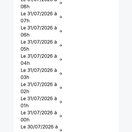
08h
Le 31/07/2026 à
07h
Le 31/07/2026 à
06h
Le 31/07/2026 à
05h
Le 31/07/2026 à
04h
Le 31/07/2026 à
03h
Le 31/07/2026 à
02h
Le 31/07/2026 à
01h
Le 31/07/2026 à
00h
Le 30/07/2026 à