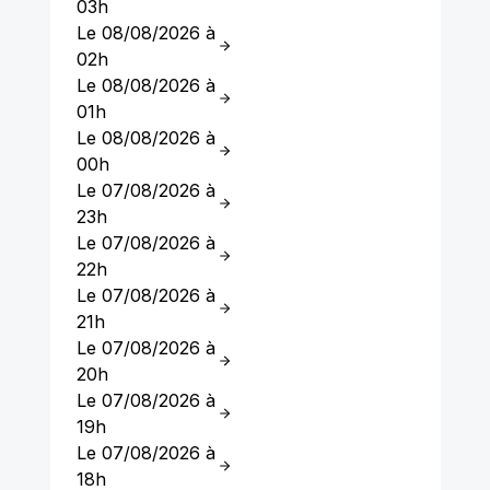
03h
Le 08/08/2026 à
02h
Le 08/08/2026 à
01h
Le 08/08/2026 à
00h
Le 07/08/2026 à
23h
Le 07/08/2026 à
22h
Le 07/08/2026 à
21h
Le 07/08/2026 à
20h
Le 07/08/2026 à
19h
Le 07/08/2026 à
18h