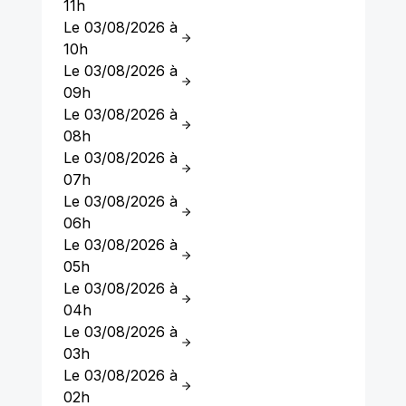
11h
Le 03/08/2026 à
10h
Le 03/08/2026 à
09h
Le 03/08/2026 à
08h
Le 03/08/2026 à
07h
Le 03/08/2026 à
06h
Le 03/08/2026 à
05h
Le 03/08/2026 à
04h
Le 03/08/2026 à
03h
Le 03/08/2026 à
02h