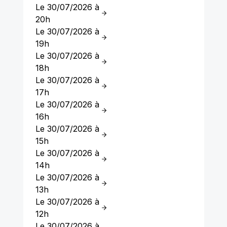
Le 30/07/2026 à
20h
Le 30/07/2026 à
19h
Le 30/07/2026 à
18h
Le 30/07/2026 à
17h
Le 30/07/2026 à
16h
Le 30/07/2026 à
15h
Le 30/07/2026 à
14h
Le 30/07/2026 à
13h
Le 30/07/2026 à
12h
Le 30/07/2026 à