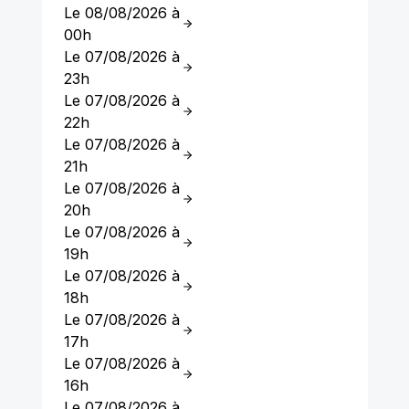
Le 08/08/2026 à
00h
Le 07/08/2026 à
23h
Le 07/08/2026 à
22h
Le 07/08/2026 à
21h
Le 07/08/2026 à
20h
Le 07/08/2026 à
19h
Le 07/08/2026 à
18h
Le 07/08/2026 à
17h
Le 07/08/2026 à
16h
Le 07/08/2026 à