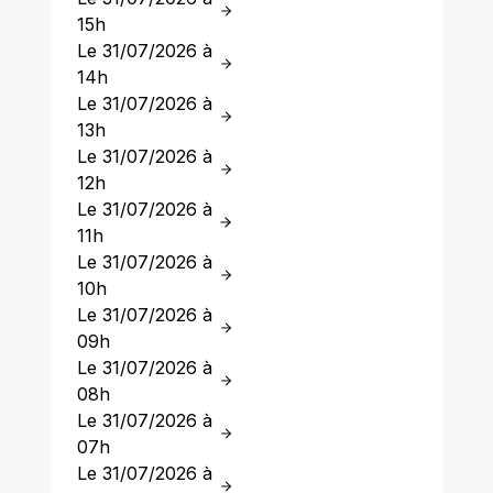
15h
Le 31/07/2026 à
14h
Le 31/07/2026 à
13h
Le 31/07/2026 à
12h
Le 31/07/2026 à
11h
Le 31/07/2026 à
10h
Le 31/07/2026 à
09h
Le 31/07/2026 à
08h
Le 31/07/2026 à
07h
Le 31/07/2026 à