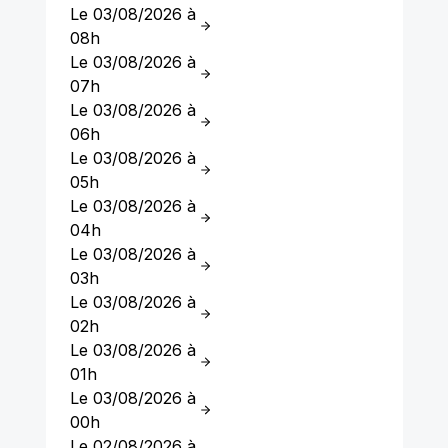
Le 03/08/2026 à
08h
Le 03/08/2026 à
07h
Le 03/08/2026 à
06h
Le 03/08/2026 à
05h
Le 03/08/2026 à
04h
Le 03/08/2026 à
03h
Le 03/08/2026 à
02h
Le 03/08/2026 à
01h
Le 03/08/2026 à
00h
Le 02/08/2026 à