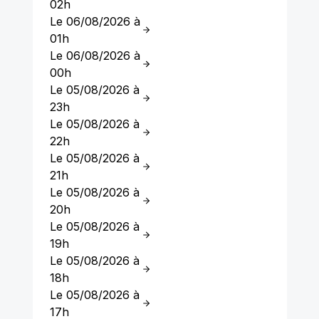
02h
Le 06/08/2026 à
01h
Le 06/08/2026 à
00h
Le 05/08/2026 à
23h
Le 05/08/2026 à
22h
Le 05/08/2026 à
21h
Le 05/08/2026 à
20h
Le 05/08/2026 à
19h
Le 05/08/2026 à
18h
Le 05/08/2026 à
17h