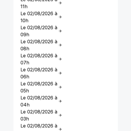
11h
Le 02/08/2026 à
10h
Le 02/08/2026 à
09h
Le 02/08/2026 à
08h
Le 02/08/2026 à
07h
Le 02/08/2026 à
06h
Le 02/08/2026 à
05h
Le 02/08/2026 à
04h
Le 02/08/2026 à
03h
Le 02/08/2026 à