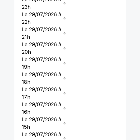
23h
Le 29/07/2026 à
22h
Le 29/07/2026 à
21h
Le 29/07/2026 à
20h
Le 29/07/2026 à
19h
Le 29/07/2026 à
18h
Le 29/07/2026 à
17h
Le 29/07/2026 à
16h
Le 29/07/2026 à
15h
Le 29/07/2026 à