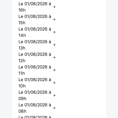
Le 01/08/2026 à
16h
Le 01/08/2026 à
15h
Le 01/08/2026 à
14h
Le 01/08/2026 à
13h
Le 01/08/2026 à
12h
Le 01/08/2026 à
11h
Le 01/08/2026 à
10h
Le 01/08/2026 à
09h
Le 01/08/2026 à
08h
Le 01/08/2026 à