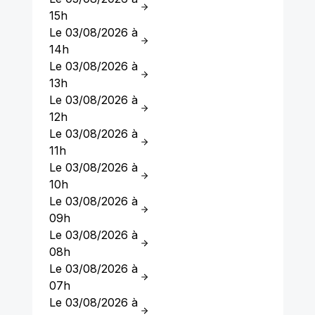
15h
Le 03/08/2026 à
14h
Le 03/08/2026 à
13h
Le 03/08/2026 à
12h
Le 03/08/2026 à
11h
Le 03/08/2026 à
10h
Le 03/08/2026 à
09h
Le 03/08/2026 à
08h
Le 03/08/2026 à
07h
Le 03/08/2026 à