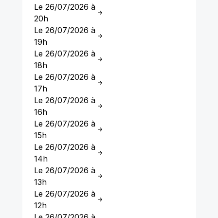
Le 26/07/2026 à
20h
Le 26/07/2026 à
19h
Le 26/07/2026 à
18h
Le 26/07/2026 à
17h
Le 26/07/2026 à
16h
Le 26/07/2026 à
15h
Le 26/07/2026 à
14h
Le 26/07/2026 à
13h
Le 26/07/2026 à
12h
Le 26/07/2026 à