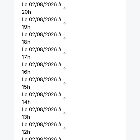
Le 02/08/2026 à
20h
Le 02/08/2026 à
19h
Le 02/08/2026 à
18h
Le 02/08/2026 à
17h
Le 02/08/2026 à
16h
Le 02/08/2026 à
15h
Le 02/08/2026 à
14h
Le 02/08/2026 à
13h
Le 02/08/2026 à
12h
Le 02/08/2026 à