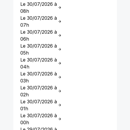
Le 30/07/2026 à
08h
Le 30/07/2026 à
07h
Le 30/07/2026 à
06h
Le 30/07/2026 à
05h
Le 30/07/2026 à
04h
Le 30/07/2026 à
03h
Le 30/07/2026 à
02h
Le 30/07/2026 à
01h
Le 30/07/2026 à
00h
Le 29/07/2026 à