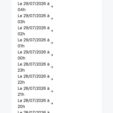
Le 29/07/2026 à
04h
Le 29/07/2026 à
03h
Le 29/07/2026 à
02h
Le 29/07/2026 à
01h
Le 29/07/2026 à
00h
Le 28/07/2026 à
23h
Le 28/07/2026 à
22h
Le 28/07/2026 à
21h
Le 28/07/2026 à
20h
Le 28/07/2026 à