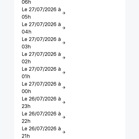
06h
Le 27/07/2026 à
05h
Le 27/07/2026 à
04h
Le 27/07/2026 à
03h
Le 27/07/2026 à
02h
Le 27/07/2026 à
01h
Le 27/07/2026 à
00h
Le 26/07/2026 à
23h
Le 26/07/2026 à
22h
Le 26/07/2026 à
21h