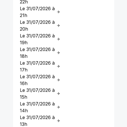
22h
Le 31/07/2026 à
21h
Le 31/07/2026 à
20h
Le 31/07/2026 à
19h
Le 31/07/2026 à
18h
Le 31/07/2026 à
17h
Le 31/07/2026 à
16h
Le 31/07/2026 à
15h
Le 31/07/2026 à
14h
Le 31/07/2026 à
13h