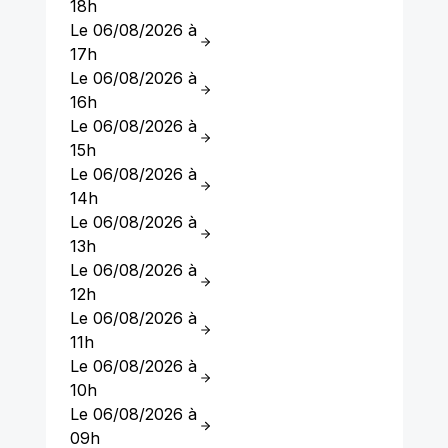
18h
Le 06/08/2026 à
17h
Le 06/08/2026 à
16h
Le 06/08/2026 à
15h
Le 06/08/2026 à
14h
Le 06/08/2026 à
13h
Le 06/08/2026 à
12h
Le 06/08/2026 à
11h
Le 06/08/2026 à
10h
Le 06/08/2026 à
09h