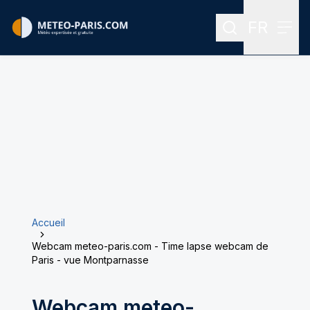
FR
Rechercher
Menu
Menu des
Accueil
Webcam meteo-paris.com - Time lapse webcam de
Paris - vue Montparnasse
Webcam meteo-