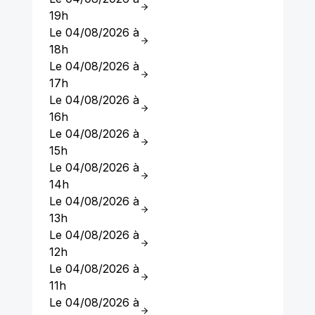
19h
Le 04/08/2026 à
18h
Le 04/08/2026 à
17h
Le 04/08/2026 à
16h
Le 04/08/2026 à
15h
Le 04/08/2026 à
14h
Le 04/08/2026 à
13h
Le 04/08/2026 à
12h
Le 04/08/2026 à
11h
Le 04/08/2026 à