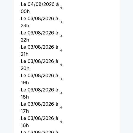
Le 04/08/2026 à
00h
Le 03/08/2026 à
23h
Le 03/08/2026 à
22h
Le 03/08/2026 à
21h
Le 03/08/2026 à
20h
Le 03/08/2026 à
19h
Le 03/08/2026 à
18h
Le 03/08/2026 à
17h
Le 03/08/2026 à
16h
Le 03/08/2026 à