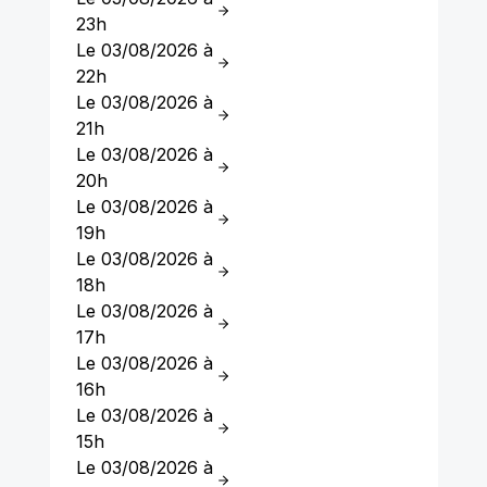
23h
Le 03/08/2026 à
22h
Le 03/08/2026 à
21h
Le 03/08/2026 à
20h
Le 03/08/2026 à
19h
Le 03/08/2026 à
18h
Le 03/08/2026 à
17h
Le 03/08/2026 à
16h
Le 03/08/2026 à
15h
Le 03/08/2026 à