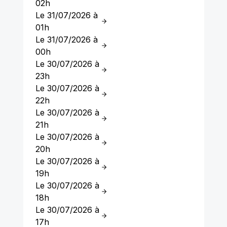
02h
Le 31/07/2026 à
01h
Le 31/07/2026 à
00h
Le 30/07/2026 à
23h
Le 30/07/2026 à
22h
Le 30/07/2026 à
21h
Le 30/07/2026 à
20h
Le 30/07/2026 à
19h
Le 30/07/2026 à
18h
Le 30/07/2026 à
17h