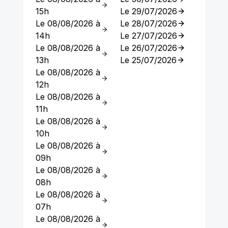
15h
Le 29/07/2026
Le 08/08/2026 à
Le 28/07/2026
14h
Le 27/07/2026
Le 08/08/2026 à
Le 26/07/2026
13h
Le 25/07/2026
Le 08/08/2026 à
12h
Le 08/08/2026 à
11h
Le 08/08/2026 à
10h
Le 08/08/2026 à
09h
Le 08/08/2026 à
08h
Le 08/08/2026 à
07h
Le 08/08/2026 à