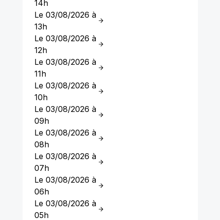
14h
Le 03/08/2026 à
13h
Le 03/08/2026 à
12h
Le 03/08/2026 à
11h
Le 03/08/2026 à
10h
Le 03/08/2026 à
09h
Le 03/08/2026 à
08h
Le 03/08/2026 à
07h
Le 03/08/2026 à
06h
Le 03/08/2026 à
05h