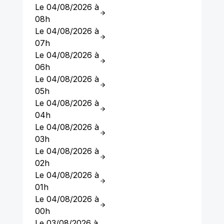
Le 04/08/2026 à
08h
Le 04/08/2026 à
07h
Le 04/08/2026 à
06h
Le 04/08/2026 à
05h
Le 04/08/2026 à
04h
Le 04/08/2026 à
03h
Le 04/08/2026 à
02h
Le 04/08/2026 à
01h
Le 04/08/2026 à
00h
Le 03/08/2026 à