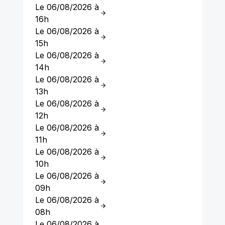
Le 06/08/2026 à
16h
Le 06/08/2026 à
15h
Le 06/08/2026 à
14h
Le 06/08/2026 à
13h
Le 06/08/2026 à
12h
Le 06/08/2026 à
11h
Le 06/08/2026 à
10h
Le 06/08/2026 à
09h
Le 06/08/2026 à
08h
Le 06/08/2026 à