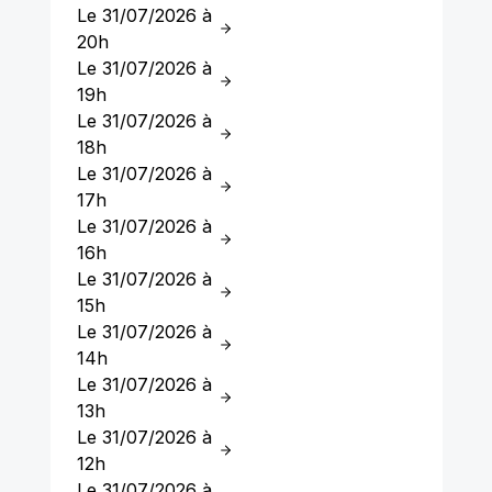
Le 31/07/2026 à
20h
Le 31/07/2026 à
19h
Le 31/07/2026 à
18h
Le 31/07/2026 à
17h
Le 31/07/2026 à
16h
Le 31/07/2026 à
15h
Le 31/07/2026 à
14h
Le 31/07/2026 à
13h
Le 31/07/2026 à
12h
Le 31/07/2026 à