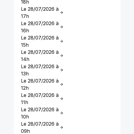
18h
Le 28/07/2026 à
17h
Le 28/07/2026 à
16h
Le 28/07/2026 à
15h
Le 28/07/2026 à
14h
Le 28/07/2026 à
13h
Le 28/07/2026 à
12h
Le 28/07/2026 à
11h
Le 28/07/2026 à
10h
Le 28/07/2026 à
09h