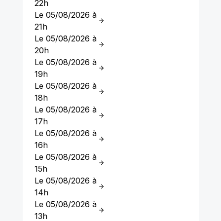
22h
Le 05/08/2026 à
21h
Le 05/08/2026 à
20h
Le 05/08/2026 à
19h
Le 05/08/2026 à
18h
Le 05/08/2026 à
17h
Le 05/08/2026 à
16h
Le 05/08/2026 à
15h
Le 05/08/2026 à
14h
Le 05/08/2026 à
13h