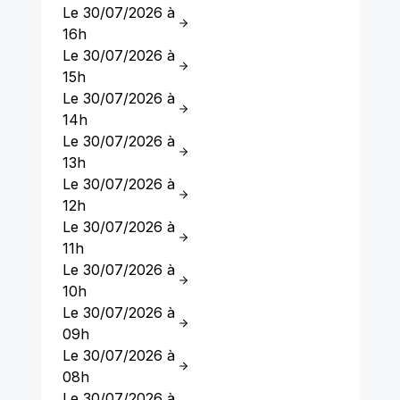
Le 30/07/2026 à
16h
Le 30/07/2026 à
15h
Le 30/07/2026 à
14h
Le 30/07/2026 à
13h
Le 30/07/2026 à
12h
Le 30/07/2026 à
11h
Le 30/07/2026 à
10h
Le 30/07/2026 à
09h
Le 30/07/2026 à
08h
Le 30/07/2026 à