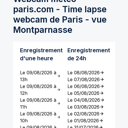
paris.com - Time lapse
webcam de Paris - vue
Montparnasse
Enregistrement
Enregistrement
d'une heure
de 24h
Le 09/08/2026 à
Le 08/08/2026
13h
Le 07/08/2026
Le 09/08/2026 à
Le 06/08/2026
12h
Le 05/08/2026
Le 09/08/2026 à
Le 04/08/2026
11h
Le 03/08/2026
Le 09/08/2026 à
Le 02/08/2026
10h
Le 01/08/2026
Le 09/08/2026 à
Le 31/07/2026