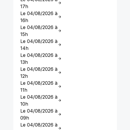
17h
Le 04/08/2026 à
16h
Le 04/08/2026 à
15h
Le 04/08/2026 à
14h
Le 04/08/2026 à
13h
Le 04/08/2026 à
12h
Le 04/08/2026 à
11h
Le 04/08/2026 à
10h
Le 04/08/2026 à
09h
Le 04/08/2026 à