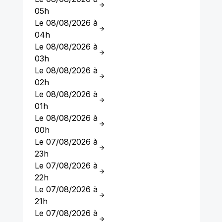
05h
Le 08/08/2026 à
04h
Le 08/08/2026 à
03h
Le 08/08/2026 à
02h
Le 08/08/2026 à
01h
Le 08/08/2026 à
00h
Le 07/08/2026 à
23h
Le 07/08/2026 à
22h
Le 07/08/2026 à
21h
Le 07/08/2026 à