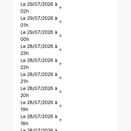
Le 29/07/2026 à
02h
Le 29/07/2026 à
01h
Le 29/07/2026 à
00h
Le 28/07/2026 à
23h
Le 28/07/2026 à
22h
Le 28/07/2026 à
21h
Le 28/07/2026 à
20h
Le 28/07/2026 à
19h
Le 28/07/2026 à
18h
Le 28/07/2026 à