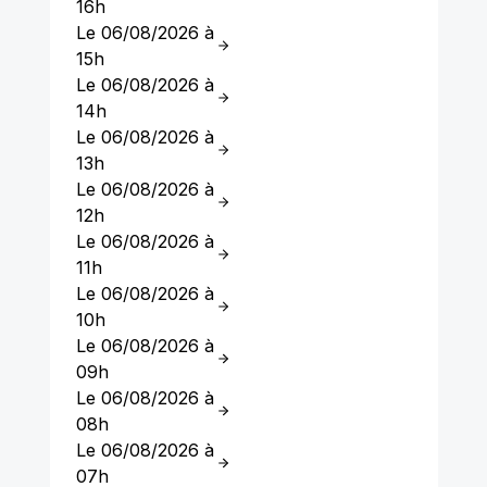
16h
Le 06/08/2026 à
15h
Le 06/08/2026 à
14h
Le 06/08/2026 à
13h
Le 06/08/2026 à
12h
Le 06/08/2026 à
11h
Le 06/08/2026 à
10h
Le 06/08/2026 à
09h
Le 06/08/2026 à
08h
Le 06/08/2026 à
07h