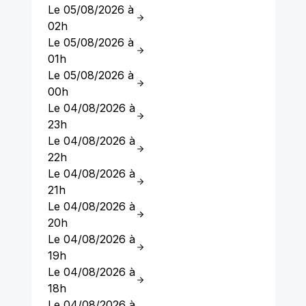
Le 05/08/2026 à
02h
Le 05/08/2026 à
01h
Le 05/08/2026 à
00h
Le 04/08/2026 à
23h
Le 04/08/2026 à
22h
Le 04/08/2026 à
21h
Le 04/08/2026 à
20h
Le 04/08/2026 à
19h
Le 04/08/2026 à
18h
Le 04/08/2026 à