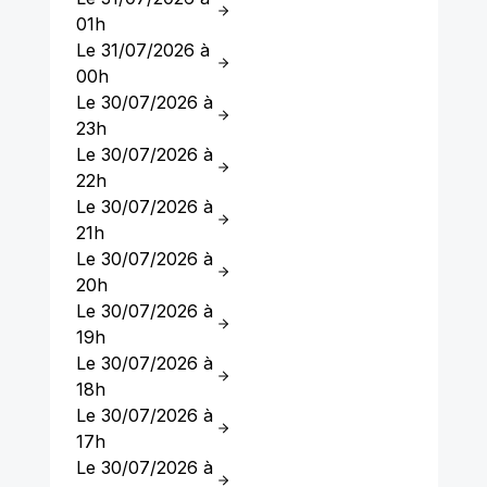
01h
Le 31/07/2026 à
00h
Le 30/07/2026 à
23h
Le 30/07/2026 à
22h
Le 30/07/2026 à
21h
Le 30/07/2026 à
20h
Le 30/07/2026 à
19h
Le 30/07/2026 à
18h
Le 30/07/2026 à
17h
Le 30/07/2026 à