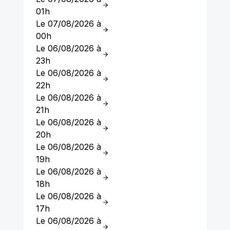
01h
Le 07/08/2026 à
00h
Le 06/08/2026 à
23h
Le 06/08/2026 à
22h
Le 06/08/2026 à
21h
Le 06/08/2026 à
20h
Le 06/08/2026 à
19h
Le 06/08/2026 à
18h
Le 06/08/2026 à
17h
Le 06/08/2026 à