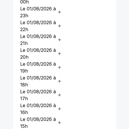
00h
Le 01/08/2026 à
23h
Le 01/08/2026 à
22h
Le 01/08/2026 à
21h
Le 01/08/2026 à
20h
Le 01/08/2026 à
19h
Le 01/08/2026 à
18h
Le 01/08/2026 à
17h
Le 01/08/2026 à
16h
Le 01/08/2026 à
15h