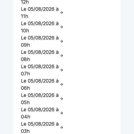
12h
Le 05/08/2026 à
11h
Le 05/08/2026 à
10h
Le 05/08/2026 à
09h
Le 05/08/2026 à
08h
Le 05/08/2026 à
07h
Le 05/08/2026 à
06h
Le 05/08/2026 à
05h
Le 05/08/2026 à
04h
Le 05/08/2026 à
03h