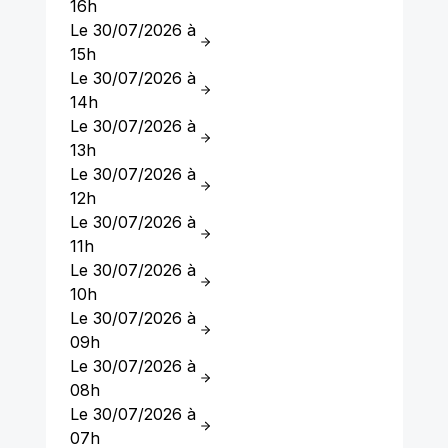
16h
Le 30/07/2026 à
15h
Le 30/07/2026 à
14h
Le 30/07/2026 à
13h
Le 30/07/2026 à
12h
Le 30/07/2026 à
11h
Le 30/07/2026 à
10h
Le 30/07/2026 à
09h
Le 30/07/2026 à
08h
Le 30/07/2026 à
07h