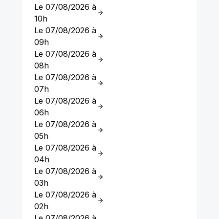
Le 07/08/2026 à
10h
Le 07/08/2026 à
09h
Le 07/08/2026 à
08h
Le 07/08/2026 à
07h
Le 07/08/2026 à
06h
Le 07/08/2026 à
05h
Le 07/08/2026 à
04h
Le 07/08/2026 à
03h
Le 07/08/2026 à
02h
Le 07/08/2026 à