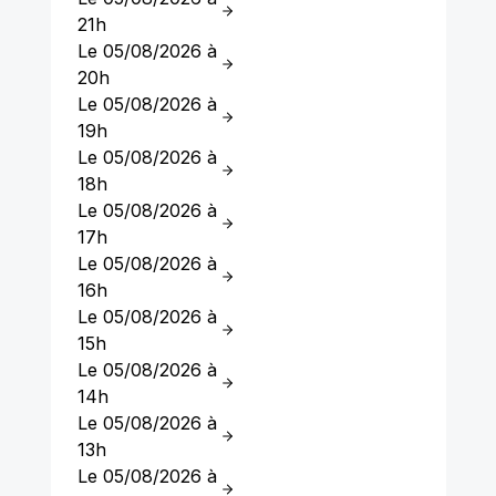
21h
Le 05/08/2026 à
20h
Le 05/08/2026 à
19h
Le 05/08/2026 à
18h
Le 05/08/2026 à
17h
Le 05/08/2026 à
16h
Le 05/08/2026 à
15h
Le 05/08/2026 à
14h
Le 05/08/2026 à
13h
Le 05/08/2026 à