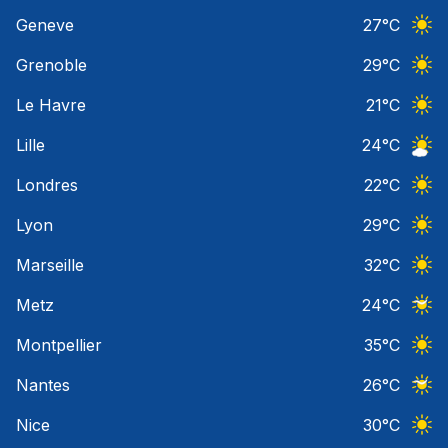
Ciel 
Geneve
27
°C
Ciel 
Grenoble
29
°C
Ciel 
Le Havre
21
°C
Ciel 
Lille
24
°C
Ciel 
Londres
22
°C
Ciel 
Lyon
29
°C
Ciel 
Marseille
32
°C
Ciel 
Metz
24
°C
Ciel 
Montpellier
35
°C
Ciel 
Nantes
26
°C
Ciel 
Nice
30
°C
Ciel 