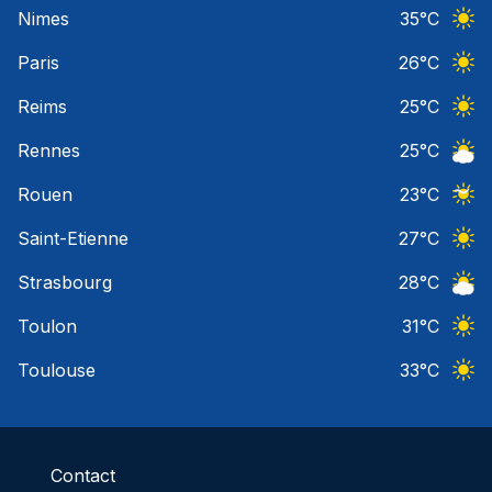
Nimes
35
°C
Ciel 
Paris
26
°C
Ciel 
Reims
25
°C
Ciel 
Rennes
25
°C
Ciel 
Rouen
23
°C
Ciel 
Saint-Etienne
27
°C
Ciel 
Strasbourg
28
°C
Ciel 
Toulon
31
°C
Ciel 
Toulouse
33
°C
Ciel 
Contact