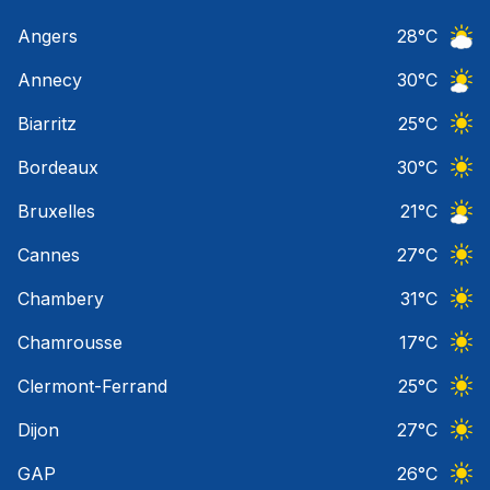
Angers
28
°C
Ciel 
Annecy
30
°C
Ciel 
Biarritz
25
°C
Ciel 
Bordeaux
30
°C
Ciel 
Bruxelles
21
°C
Ciel 
Cannes
27
°C
Ciel 
Chambery
31
°C
Ciel 
Chamrousse
17
°C
Ciel 
Clermont-Ferrand
25
°C
Ciel 
Dijon
27
°C
Ciel 
GAP
26
°C