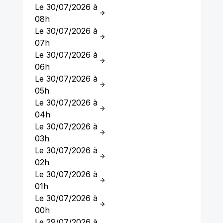
Le 30/07/2026 à
08h
Le 30/07/2026 à
07h
Le 30/07/2026 à
06h
Le 30/07/2026 à
05h
Le 30/07/2026 à
04h
Le 30/07/2026 à
03h
Le 30/07/2026 à
02h
Le 30/07/2026 à
01h
Le 30/07/2026 à
00h
Le 29/07/2026 à