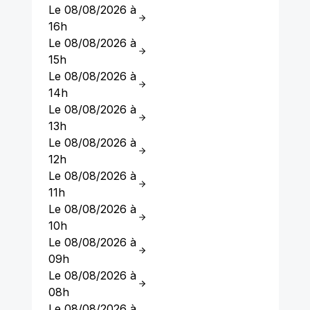
Le 08/08/2026 à
16h
Le 08/08/2026 à
15h
Le 08/08/2026 à
14h
Le 08/08/2026 à
13h
Le 08/08/2026 à
12h
Le 08/08/2026 à
11h
Le 08/08/2026 à
10h
Le 08/08/2026 à
09h
Le 08/08/2026 à
08h
Le 08/08/2026 à