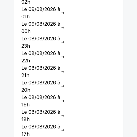
02h
Le 09/08/2026 à
01h
Le 09/08/2026 à
00h
Le 08/08/2026 à
23h
Le 08/08/2026 à
22h
Le 08/08/2026 à
21h
Le 08/08/2026 à
20h
Le 08/08/2026 à
19h
Le 08/08/2026 à
18h
Le 08/08/2026 à
17h