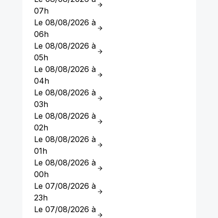
07h
Le 08/08/2026 à
06h
Le 08/08/2026 à
05h
Le 08/08/2026 à
04h
Le 08/08/2026 à
03h
Le 08/08/2026 à
02h
Le 08/08/2026 à
01h
Le 08/08/2026 à
00h
Le 07/08/2026 à
23h
Le 07/08/2026 à