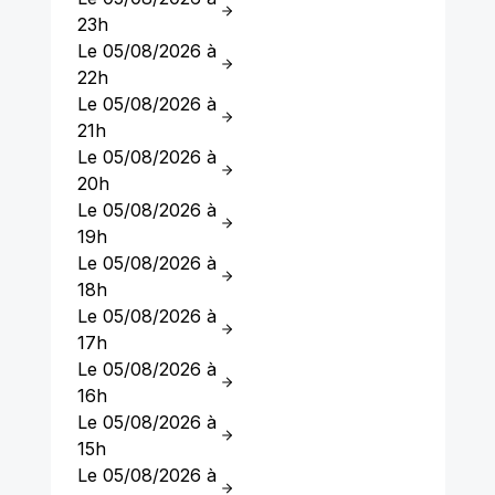
23h
Le 05/08/2026 à
22h
Le 05/08/2026 à
21h
Le 05/08/2026 à
20h
Le 05/08/2026 à
19h
Le 05/08/2026 à
18h
Le 05/08/2026 à
17h
Le 05/08/2026 à
16h
Le 05/08/2026 à
15h
Le 05/08/2026 à