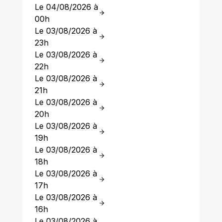
Le 04/08/2026 à
00h
Le 03/08/2026 à
23h
Le 03/08/2026 à
22h
Le 03/08/2026 à
21h
Le 03/08/2026 à
20h
Le 03/08/2026 à
19h
Le 03/08/2026 à
18h
Le 03/08/2026 à
17h
Le 03/08/2026 à
16h
Le 03/08/2026 à