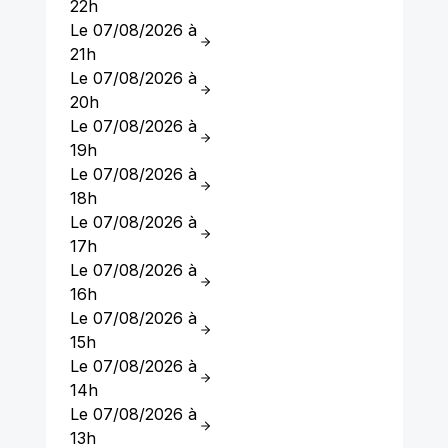
22h
Le 07/08/2026 à
21h
Le 07/08/2026 à
20h
Le 07/08/2026 à
19h
Le 07/08/2026 à
18h
Le 07/08/2026 à
17h
Le 07/08/2026 à
16h
Le 07/08/2026 à
15h
Le 07/08/2026 à
14h
Le 07/08/2026 à
13h