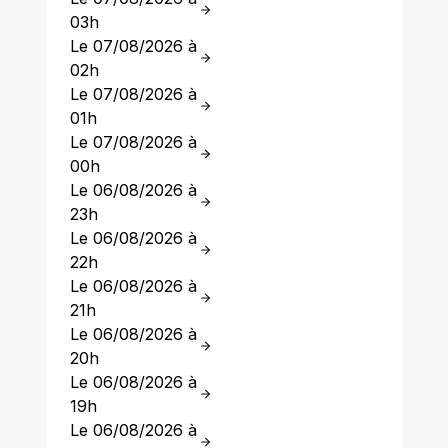
03h
Le 07/08/2026 à
02h
Le 07/08/2026 à
01h
Le 07/08/2026 à
00h
Le 06/08/2026 à
23h
Le 06/08/2026 à
22h
Le 06/08/2026 à
21h
Le 06/08/2026 à
20h
Le 06/08/2026 à
19h
Le 06/08/2026 à