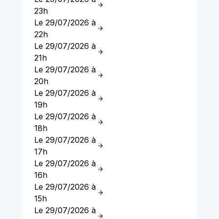
23h
Le 29/07/2026 à
22h
Le 29/07/2026 à
21h
Le 29/07/2026 à
20h
Le 29/07/2026 à
19h
Le 29/07/2026 à
18h
Le 29/07/2026 à
17h
Le 29/07/2026 à
16h
Le 29/07/2026 à
15h
Le 29/07/2026 à