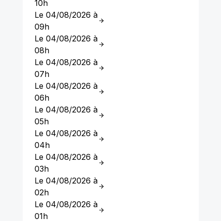
10h
Le 04/08/2026 à
09h
Le 04/08/2026 à
08h
Le 04/08/2026 à
07h
Le 04/08/2026 à
06h
Le 04/08/2026 à
05h
Le 04/08/2026 à
04h
Le 04/08/2026 à
03h
Le 04/08/2026 à
02h
Le 04/08/2026 à
01h