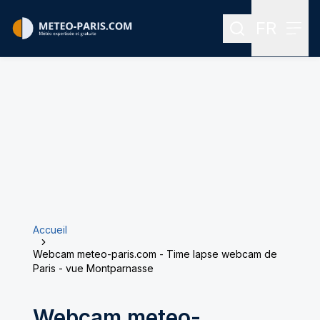
FR
Rechercher
Menu
Menu des
Accueil
Webcam meteo-paris.com - Time lapse webcam de
Paris - vue Montparnasse
Webcam meteo-