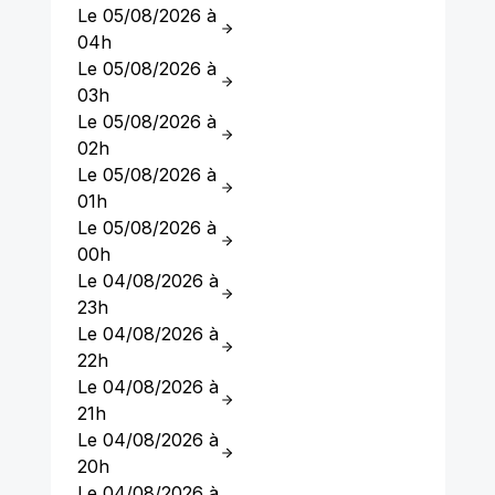
Le 05/08/2026 à
04h
Le 05/08/2026 à
03h
Le 05/08/2026 à
02h
Le 05/08/2026 à
01h
Le 05/08/2026 à
00h
Le 04/08/2026 à
23h
Le 04/08/2026 à
22h
Le 04/08/2026 à
21h
Le 04/08/2026 à
20h
Le 04/08/2026 à