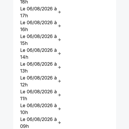
18h
Le 06/08/2026 à
17h
Le 06/08/2026 à
16h
Le 06/08/2026 à
15h
Le 06/08/2026 à
14h
Le 06/08/2026 à
13h
Le 06/08/2026 à
12h
Le 06/08/2026 à
11h
Le 06/08/2026 à
10h
Le 06/08/2026 à
09h