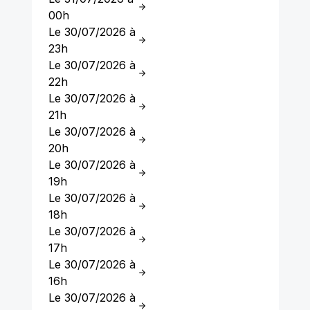
00h
Le 30/07/2026 à
23h
Le 30/07/2026 à
22h
Le 30/07/2026 à
21h
Le 30/07/2026 à
20h
Le 30/07/2026 à
19h
Le 30/07/2026 à
18h
Le 30/07/2026 à
17h
Le 30/07/2026 à
16h
Le 30/07/2026 à