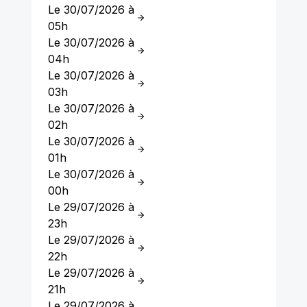
Le 30/07/2026 à
05h
Le 30/07/2026 à
04h
Le 30/07/2026 à
03h
Le 30/07/2026 à
02h
Le 30/07/2026 à
01h
Le 30/07/2026 à
00h
Le 29/07/2026 à
23h
Le 29/07/2026 à
22h
Le 29/07/2026 à
21h
Le 29/07/2026 à