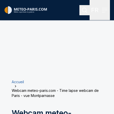
FR
Rechercher
Menu
Menu des
Accueil
Webcam meteo-paris.com - Time lapse webcam de
Paris - vue Montparnasse
Webcam meteo-