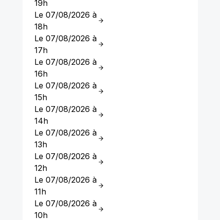
19h
Le 07/08/2026 à
18h
Le 07/08/2026 à
17h
Le 07/08/2026 à
16h
Le 07/08/2026 à
15h
Le 07/08/2026 à
14h
Le 07/08/2026 à
13h
Le 07/08/2026 à
12h
Le 07/08/2026 à
11h
Le 07/08/2026 à
10h