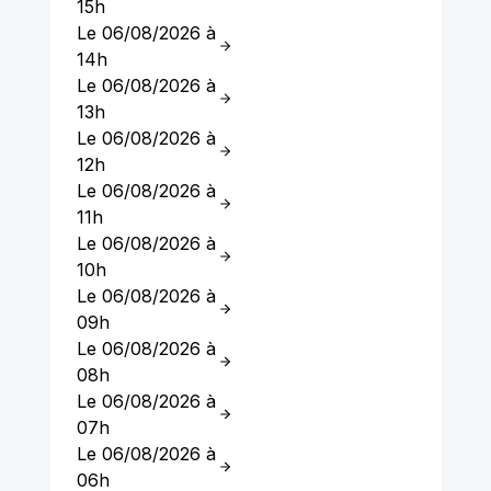
15h
Le 06/08/2026 à
14h
Le 06/08/2026 à
13h
Le 06/08/2026 à
12h
Le 06/08/2026 à
11h
Le 06/08/2026 à
10h
Le 06/08/2026 à
09h
Le 06/08/2026 à
08h
Le 06/08/2026 à
07h
Le 06/08/2026 à
06h