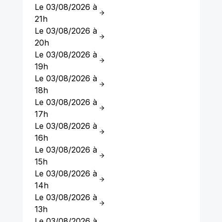
Le 03/08/2026 à
21h
Le 03/08/2026 à
20h
Le 03/08/2026 à
19h
Le 03/08/2026 à
18h
Le 03/08/2026 à
17h
Le 03/08/2026 à
16h
Le 03/08/2026 à
15h
Le 03/08/2026 à
14h
Le 03/08/2026 à
13h
Le 03/08/2026 à