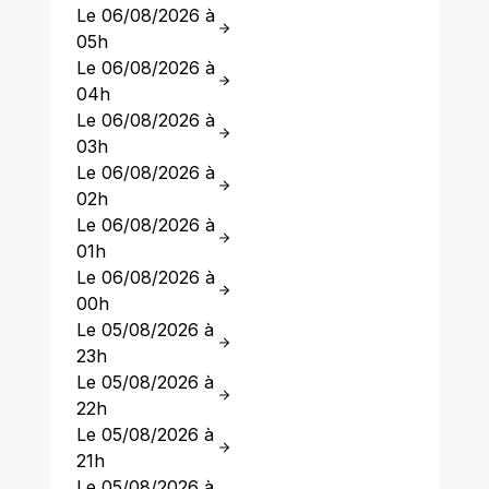
Le 06/08/2026 à
05h
Le 06/08/2026 à
04h
Le 06/08/2026 à
03h
Le 06/08/2026 à
02h
Le 06/08/2026 à
01h
Le 06/08/2026 à
00h
Le 05/08/2026 à
23h
Le 05/08/2026 à
22h
Le 05/08/2026 à
21h
Le 05/08/2026 à