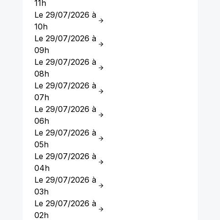
11h
Le 29/07/2026 à
10h
Le 29/07/2026 à
09h
Le 29/07/2026 à
08h
Le 29/07/2026 à
07h
Le 29/07/2026 à
06h
Le 29/07/2026 à
05h
Le 29/07/2026 à
04h
Le 29/07/2026 à
03h
Le 29/07/2026 à
02h