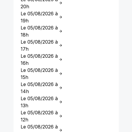
20h
Le 05/08/2026 à
19h
Le 05/08/2026 à
18h
Le 05/08/2026 à
17h
Le 05/08/2026 à
16h
Le 05/08/2026 à
15h
Le 05/08/2026 à
14h
Le 05/08/2026 à
13h
Le 05/08/2026 à
12h
Le 05/08/2026 à