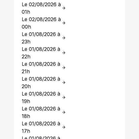
Le 02/08/2026 à
01h
Le 02/08/2026 à
00h
Le 01/08/2026 à
23h
Le 01/08/2026 à
22h
Le 01/08/2026 à
21h
Le 01/08/2026 à
20h
Le 01/08/2026 à
19h
Le 01/08/2026 à
18h
Le 01/08/2026 à
17h
Le 01/08/2026 à