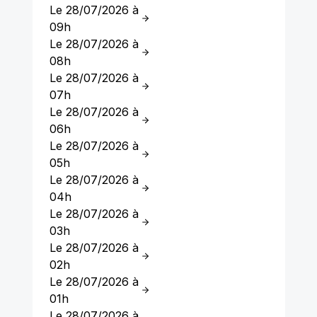
Le 28/07/2026 à
09h
Le 28/07/2026 à
08h
Le 28/07/2026 à
07h
Le 28/07/2026 à
06h
Le 28/07/2026 à
05h
Le 28/07/2026 à
04h
Le 28/07/2026 à
03h
Le 28/07/2026 à
02h
Le 28/07/2026 à
01h
Le 28/07/2026 à