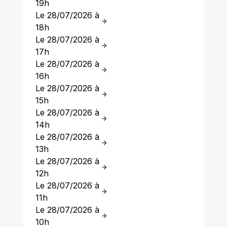
19h
Le 28/07/2026 à
18h
Le 28/07/2026 à
17h
Le 28/07/2026 à
16h
Le 28/07/2026 à
15h
Le 28/07/2026 à
14h
Le 28/07/2026 à
13h
Le 28/07/2026 à
12h
Le 28/07/2026 à
11h
Le 28/07/2026 à
10h