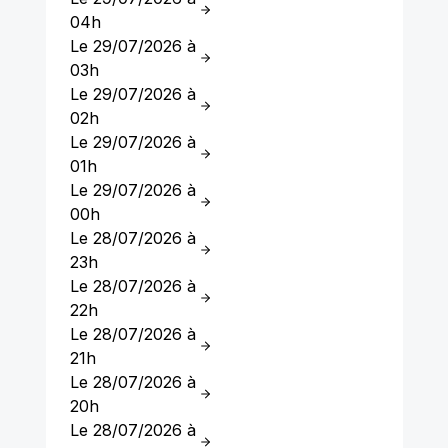
04h
Le 29/07/2026 à
03h
Le 29/07/2026 à
02h
Le 29/07/2026 à
01h
Le 29/07/2026 à
00h
Le 28/07/2026 à
23h
Le 28/07/2026 à
22h
Le 28/07/2026 à
21h
Le 28/07/2026 à
20h
Le 28/07/2026 à