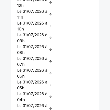
12h
Le 31/07/2026 à
11h
Le 31/07/2026 à
10h
Le 31/07/2026 à
09h
Le 31/07/2026 à
08h
Le 31/07/2026 à
07h
Le 31/07/2026 à
06h
Le 31/07/2026 à
05h
Le 31/07/2026 à
04h
Le 31/07/2026 à