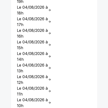
19h
Le 04/08/2026 à
18h
Le 04/08/2026 à
17h
Le 04/08/2026 à
16h
Le 04/08/2026 à
15h
Le 04/08/2026 à
14h
Le 04/08/2026 à
13h
Le 04/08/2026 à
12h
Le 04/08/2026 à
11h
Le 04/08/2026 à
10h