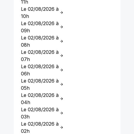
11h
Le 02/08/2026 à
10h
Le 02/08/2026 à
09h
Le 02/08/2026 à
08h
Le 02/08/2026 à
07h
Le 02/08/2026 à
06h
Le 02/08/2026 à
05h
Le 02/08/2026 à
04h
Le 02/08/2026 à
03h
Le 02/08/2026 à
02h