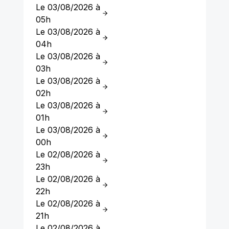
Le 03/08/2026 à
05h
Le 03/08/2026 à
04h
Le 03/08/2026 à
03h
Le 03/08/2026 à
02h
Le 03/08/2026 à
01h
Le 03/08/2026 à
00h
Le 02/08/2026 à
23h
Le 02/08/2026 à
22h
Le 02/08/2026 à
21h
Le 02/08/2026 à