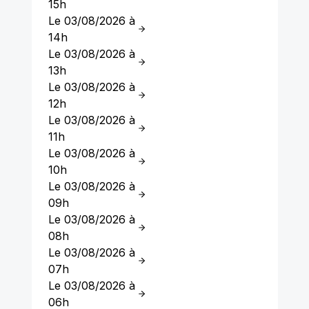
15h
Le 03/08/2026 à
14h
Le 03/08/2026 à
13h
Le 03/08/2026 à
12h
Le 03/08/2026 à
11h
Le 03/08/2026 à
10h
Le 03/08/2026 à
09h
Le 03/08/2026 à
08h
Le 03/08/2026 à
07h
Le 03/08/2026 à
06h