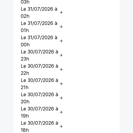
03h
Le 31/07/2026 à
02h
Le 31/07/2026 à
01h
Le 31/07/2026 à
00h
Le 30/07/2026 à
23h
Le 30/07/2026 à
22h
Le 30/07/2026 à
21h
Le 30/07/2026 à
20h
Le 30/07/2026 à
19h
Le 30/07/2026 à
18h