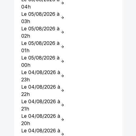
04h
Le 05/08/2026 à
03h
Le 05/08/2026 à
02h
Le 05/08/2026 à
01h
Le 05/08/2026 à
00h
Le 04/08/2026 à
23h
Le 04/08/2026 à
22h
Le 04/08/2026 à
21h
Le 04/08/2026 à
20h
Le 04/08/2026 à