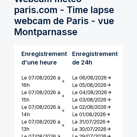
paris.com - Time lapse
webcam de Paris - vue
Montparnasse
Enregistrement
Enregistrement
d'une heure
de 24h
Le 07/08/2026 à
Le 06/08/2026
16h
Le 05/08/2026
Le 07/08/2026 à
Le 04/08/2026
15h
Le 03/08/2026
Le 07/08/2026 à
Le 02/08/2026
14h
Le 01/08/2026
Le 07/08/2026 à
Le 31/07/2026
13h
Le 30/07/2026
Le 07/08/2026 à
Le 29/07/2026