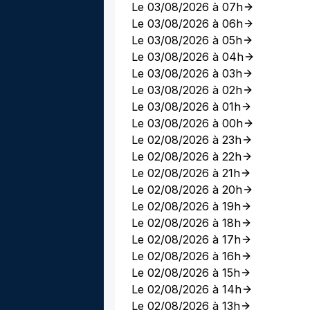
Le 03/08/2026 à 07h
Le 03/08/2026 à 06h
Le 03/08/2026 à 05h
Le 03/08/2026 à 04h
Le 03/08/2026 à 03h
Le 03/08/2026 à 02h
Le 03/08/2026 à 01h
Le 03/08/2026 à 00h
Le 02/08/2026 à 23h
Le 02/08/2026 à 22h
Le 02/08/2026 à 21h
Le 02/08/2026 à 20h
Le 02/08/2026 à 19h
Le 02/08/2026 à 18h
Le 02/08/2026 à 17h
Le 02/08/2026 à 16h
Le 02/08/2026 à 15h
Le 02/08/2026 à 14h
Le 02/08/2026 à 13h