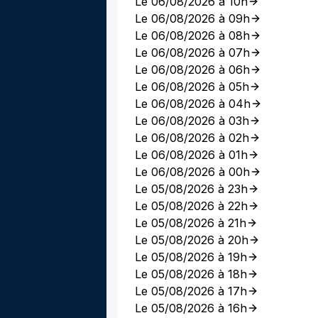
Le 06/08/2026 à 10h
Le 06/08/2026 à 09h
Le 06/08/2026 à 08h
Le 06/08/2026 à 07h
Le 06/08/2026 à 06h
Le 06/08/2026 à 05h
Le 06/08/2026 à 04h
Le 06/08/2026 à 03h
Le 06/08/2026 à 02h
Le 06/08/2026 à 01h
Le 06/08/2026 à 00h
Le 05/08/2026 à 23h
Le 05/08/2026 à 22h
Le 05/08/2026 à 21h
Le 05/08/2026 à 20h
Le 05/08/2026 à 19h
Le 05/08/2026 à 18h
Le 05/08/2026 à 17h
Le 05/08/2026 à 16h