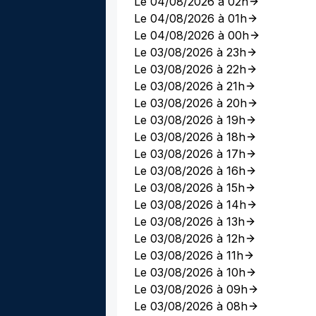
Le 04/08/2026 à 02h
Le 04/08/2026 à 01h
Le 04/08/2026 à 00h
Le 03/08/2026 à 23h
Le 03/08/2026 à 22h
Le 03/08/2026 à 21h
Le 03/08/2026 à 20h
Le 03/08/2026 à 19h
Le 03/08/2026 à 18h
Le 03/08/2026 à 17h
Le 03/08/2026 à 16h
Le 03/08/2026 à 15h
Le 03/08/2026 à 14h
Le 03/08/2026 à 13h
Le 03/08/2026 à 12h
Le 03/08/2026 à 11h
Le 03/08/2026 à 10h
Le 03/08/2026 à 09h
Le 03/08/2026 à 08h