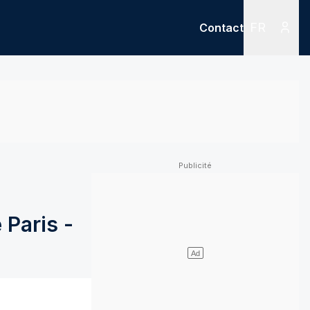
FR
Contact
Menu
Menu des
Paris -