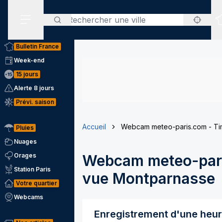
Rechercher
Menu secondaire
Bulletin France
Week-end
15 jours
Alerte 8 jours
Prévi. saison
Accueil
Webcam meteo-paris.com - Ti
Pluies
Nuages
Orages
Webcam meteo-pari
Station Paris
vue Montparnasse
Votre quartier
Webcams
Enregistrement d'une heu