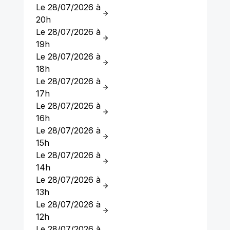
Le 28/07/2026 à
20h
Le 28/07/2026 à
19h
Le 28/07/2026 à
18h
Le 28/07/2026 à
17h
Le 28/07/2026 à
16h
Le 28/07/2026 à
15h
Le 28/07/2026 à
14h
Le 28/07/2026 à
13h
Le 28/07/2026 à
12h
Le 28/07/2026 à