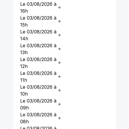
Le 03/08/2026 à
16h
Le 03/08/2026 à
15h
Le 03/08/2026 à
14h
Le 03/08/2026 à
13h
Le 03/08/2026 à
12h
Le 03/08/2026 à
11h
Le 03/08/2026 à
10h
Le 03/08/2026 à
09h
Le 03/08/2026 à
08h
Le 03/08/2026 à