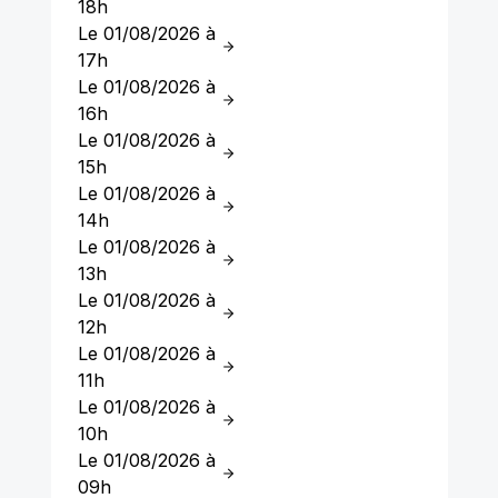
18h
Le 01/08/2026 à
17h
Le 01/08/2026 à
16h
Le 01/08/2026 à
15h
Le 01/08/2026 à
14h
Le 01/08/2026 à
13h
Le 01/08/2026 à
12h
Le 01/08/2026 à
11h
Le 01/08/2026 à
10h
Le 01/08/2026 à
09h