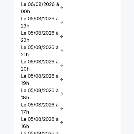
Le 06/08/2026 à
00h
Le 05/08/2026 à
23h
Le 05/08/2026 à
22h
Le 05/08/2026 à
21h
Le 05/08/2026 à
20h
Le 05/08/2026 à
19h
Le 05/08/2026 à
18h
Le 05/08/2026 à
17h
Le 05/08/2026 à
16h
Le 05/08/2026 à