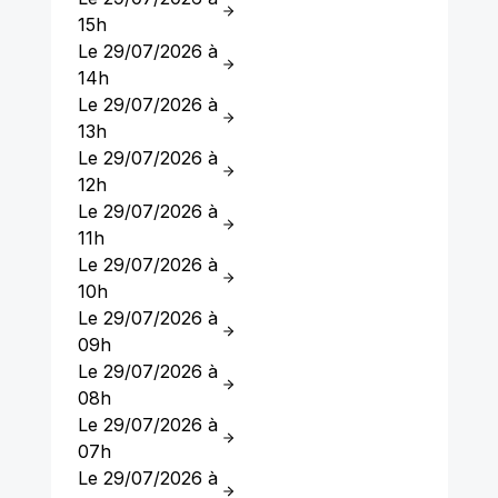
15h
Le 29/07/2026 à
14h
Le 29/07/2026 à
13h
Le 29/07/2026 à
12h
Le 29/07/2026 à
11h
Le 29/07/2026 à
10h
Le 29/07/2026 à
09h
Le 29/07/2026 à
08h
Le 29/07/2026 à
07h
Le 29/07/2026 à