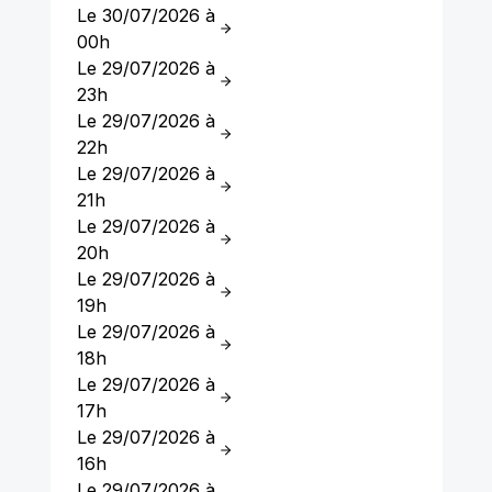
Le 30/07/2026 à
00h
Le 29/07/2026 à
23h
Le 29/07/2026 à
22h
Le 29/07/2026 à
21h
Le 29/07/2026 à
20h
Le 29/07/2026 à
19h
Le 29/07/2026 à
18h
Le 29/07/2026 à
17h
Le 29/07/2026 à
16h
Le 29/07/2026 à