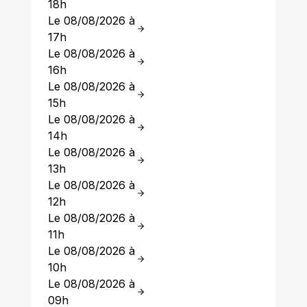
18h
Le 08/08/2026 à
17h
Le 08/08/2026 à
16h
Le 08/08/2026 à
15h
Le 08/08/2026 à
14h
Le 08/08/2026 à
13h
Le 08/08/2026 à
12h
Le 08/08/2026 à
11h
Le 08/08/2026 à
10h
Le 08/08/2026 à
09h