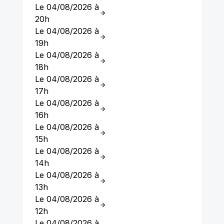
Le 04/08/2026 à
20h
Le 04/08/2026 à
19h
Le 04/08/2026 à
18h
Le 04/08/2026 à
17h
Le 04/08/2026 à
16h
Le 04/08/2026 à
15h
Le 04/08/2026 à
14h
Le 04/08/2026 à
13h
Le 04/08/2026 à
12h
Le 04/08/2026 à