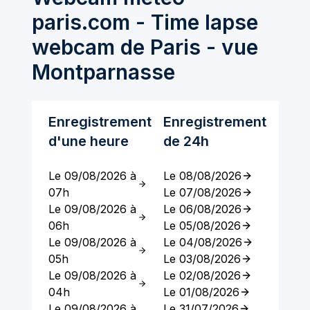
paris.com - Time lapse
webcam de Paris - vue
Montparnasse
Enregistrement
Enregistrement
d'une heure
de 24h
Le 09/08/2026 à
Le 08/08/2026
07h
Le 07/08/2026
Le 09/08/2026 à
Le 06/08/2026
06h
Le 05/08/2026
Le 09/08/2026 à
Le 04/08/2026
05h
Le 03/08/2026
Le 09/08/2026 à
Le 02/08/2026
04h
Le 01/08/2026
Le 09/08/2026 à
Le 31/07/2026