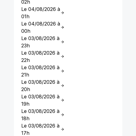
02h
Le 04/08/2026 à
01h
Le 04/08/2026 à
00h
Le 03/08/2026 à
23h
Le 03/08/2026 à
22h
Le 03/08/2026 à
21h
Le 03/08/2026 à
20h
Le 03/08/2026 à
19h
Le 03/08/2026 à
18h
Le 03/08/2026 à
17h