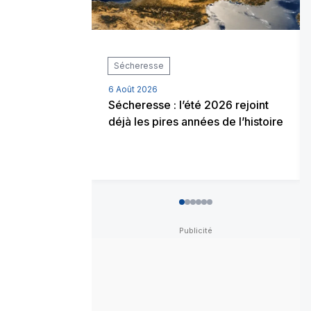
Sécheresse
6 Août 2026
Sécheresse : l’été 2026 rejoint
déjà les pires années de l’histoire
0
1
2
3
4
5