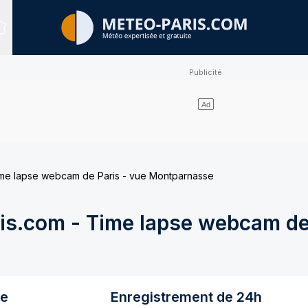
Sites expertisés
me lapse webcam de Paris - vue Montparnasse
s.com - Time lapse webcam de 
re
Enregistrement de 24h