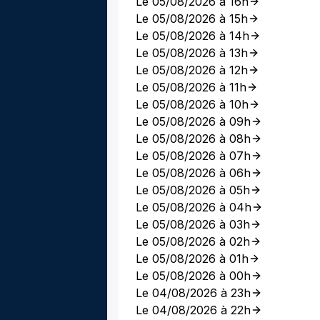
Le 05/08/2026 à 16h
Le 05/08/2026 à 15h
Le 05/08/2026 à 14h
Le 05/08/2026 à 13h
Le 05/08/2026 à 12h
Le 05/08/2026 à 11h
Le 05/08/2026 à 10h
Le 05/08/2026 à 09h
Le 05/08/2026 à 08h
Le 05/08/2026 à 07h
Le 05/08/2026 à 06h
Le 05/08/2026 à 05h
Le 05/08/2026 à 04h
Le 05/08/2026 à 03h
Le 05/08/2026 à 02h
Le 05/08/2026 à 01h
Le 05/08/2026 à 00h
Le 04/08/2026 à 23h
Le 04/08/2026 à 22h