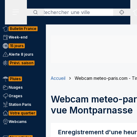
Rechercher
Menu secondaire
Bulletin France
Week-end
15 jours
Alerte 8 jours
Prévi. saison
Accueil
Webcam meteo-paris.com - Ti
Pluies
Nuages
Orages
Webcam meteo-pari
Station Paris
vue Montparnasse
Votre quartier
Webcams
Enregistrement d'une heu