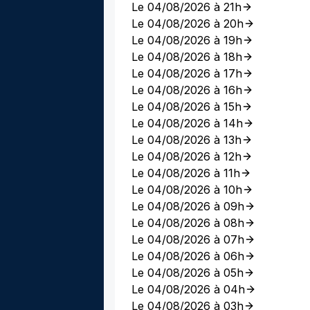
Le 04/08/2026 à 21h
Le 04/08/2026 à 20h
Le 04/08/2026 à 19h
Le 04/08/2026 à 18h
Le 04/08/2026 à 17h
Le 04/08/2026 à 16h
Le 04/08/2026 à 15h
Le 04/08/2026 à 14h
Le 04/08/2026 à 13h
Le 04/08/2026 à 12h
Le 04/08/2026 à 11h
Le 04/08/2026 à 10h
Le 04/08/2026 à 09h
Le 04/08/2026 à 08h
Le 04/08/2026 à 07h
Le 04/08/2026 à 06h
Le 04/08/2026 à 05h
Le 04/08/2026 à 04h
Le 04/08/2026 à 03h