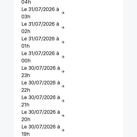
04h
Le 31/07/2026 à
03h
Le 31/07/2026 à
02h
Le 31/07/2026 à
01h
Le 31/07/2026 à
00h
Le 30/07/2026 à
23h
Le 30/07/2026 à
22h
Le 30/07/2026 à
21h
Le 30/07/2026 à
20h
Le 30/07/2026 à
19h