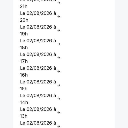
21h
Le 02/08/2026 à
20h
Le 02/08/2026 à
19h
Le 02/08/2026 à
18h
Le 02/08/2026 à
17h
Le 02/08/2026 à
16h
Le 02/08/2026 à
15h
Le 02/08/2026 à
14h
Le 02/08/2026 à
13h
Le 02/08/2026 à