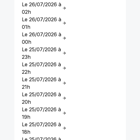
Le 26/07/2026 à
02h
Le 26/07/2026 à
01h
Le 26/07/2026 à
00h
Le 25/07/2026 à
23h
Le 25/07/2026 à
22h
Le 25/07/2026 à
21h
Le 25/07/2026 à
20h
Le 25/07/2026 à
19h
Le 25/07/2026 à
18h
Le 25/07/2026 à