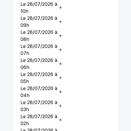
Le 28/07/2026 à
10h
Le 28/07/2026 à
09h
Le 28/07/2026 à
08h
Le 28/07/2026 à
07h
Le 28/07/2026 à
06h
Le 28/07/2026 à
05h
Le 28/07/2026 à
04h
Le 28/07/2026 à
03h
Le 28/07/2026 à
02h
Le 28/07/2026 à