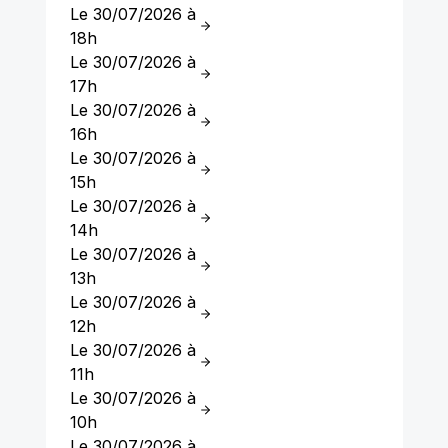
Le 30/07/2026 à
18h
Le 30/07/2026 à
17h
Le 30/07/2026 à
16h
Le 30/07/2026 à
15h
Le 30/07/2026 à
14h
Le 30/07/2026 à
13h
Le 30/07/2026 à
12h
Le 30/07/2026 à
11h
Le 30/07/2026 à
10h
Le 30/07/2026 à