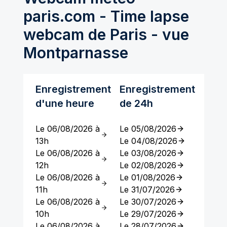
paris.com - Time lapse
webcam de Paris - vue
Montparnasse
Enregistrement
Enregistrement
d'une heure
de 24h
Le 06/08/2026 à
Le 05/08/2026
13h
Le 04/08/2026
Le 06/08/2026 à
Le 03/08/2026
12h
Le 02/08/2026
Le 06/08/2026 à
Le 01/08/2026
11h
Le 31/07/2026
Le 06/08/2026 à
Le 30/07/2026
10h
Le 29/07/2026
Le 06/08/2026 à
Le 28/07/2026