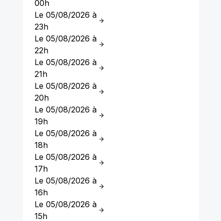
00h
Le 05/08/2026 à
23h
Le 05/08/2026 à
22h
Le 05/08/2026 à
21h
Le 05/08/2026 à
20h
Le 05/08/2026 à
19h
Le 05/08/2026 à
18h
Le 05/08/2026 à
17h
Le 05/08/2026 à
16h
Le 05/08/2026 à
15h