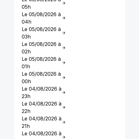
05h
Le 05/08/2026 à
04h
Le 05/08/2026 à
03h
Le 05/08/2026 à
02h
Le 05/08/2026 à
01h
Le 05/08/2026 à
00h
Le 04/08/2026 à
23h
Le 04/08/2026 à
22h
Le 04/08/2026 à
21h
Le 04/08/2026 à