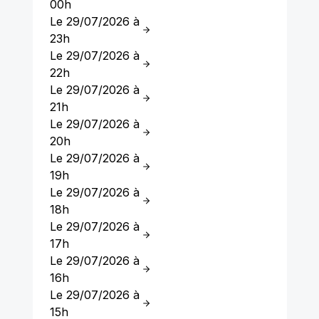
00h
Le 29/07/2026 à
23h
Le 29/07/2026 à
22h
Le 29/07/2026 à
21h
Le 29/07/2026 à
20h
Le 29/07/2026 à
19h
Le 29/07/2026 à
18h
Le 29/07/2026 à
17h
Le 29/07/2026 à
16h
Le 29/07/2026 à
15h