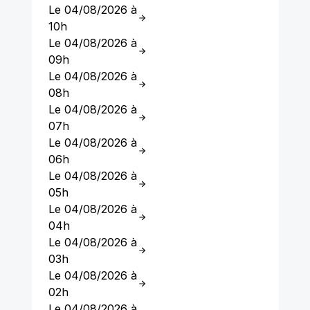
Le 04/08/2026 à
10h
Le 04/08/2026 à
09h
Le 04/08/2026 à
08h
Le 04/08/2026 à
07h
Le 04/08/2026 à
06h
Le 04/08/2026 à
05h
Le 04/08/2026 à
04h
Le 04/08/2026 à
03h
Le 04/08/2026 à
02h
Le 04/08/2026 à