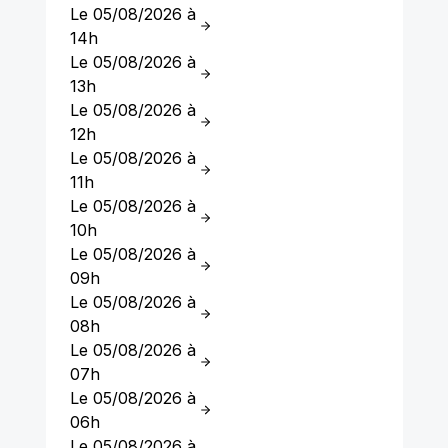
Le 05/08/2026 à
14h
Le 05/08/2026 à
13h
Le 05/08/2026 à
12h
Le 05/08/2026 à
11h
Le 05/08/2026 à
10h
Le 05/08/2026 à
09h
Le 05/08/2026 à
08h
Le 05/08/2026 à
07h
Le 05/08/2026 à
06h
Le 05/08/2026 à