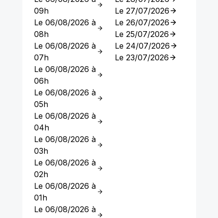
09h
Le 27/07/2026
Le 06/08/2026 à
Le 26/07/2026
08h
Le 25/07/2026
Le 06/08/2026 à
Le 24/07/2026
07h
Le 23/07/2026
Le 06/08/2026 à
06h
Le 06/08/2026 à
05h
Le 06/08/2026 à
04h
Le 06/08/2026 à
03h
Le 06/08/2026 à
02h
Le 06/08/2026 à
01h
Le 06/08/2026 à