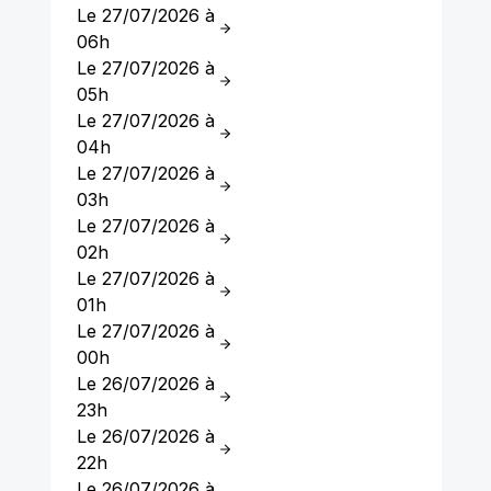
Le 27/07/2026 à
06h
Le 27/07/2026 à
05h
Le 27/07/2026 à
04h
Le 27/07/2026 à
03h
Le 27/07/2026 à
02h
Le 27/07/2026 à
01h
Le 27/07/2026 à
00h
Le 26/07/2026 à
23h
Le 26/07/2026 à
22h
Le 26/07/2026 à