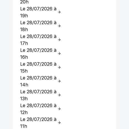
20h
Le 28/07/2026 à
19h
Le 28/07/2026 à
18h
Le 28/07/2026 à
17h
Le 28/07/2026 à
16h
Le 28/07/2026 à
15h
Le 28/07/2026 à
14h
Le 28/07/2026 à
13h
Le 28/07/2026 à
12h
Le 28/07/2026 à
11h