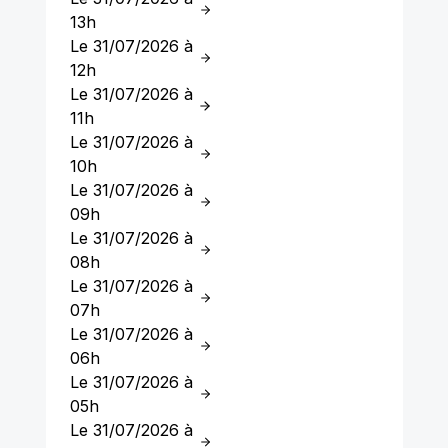
13h
Le 31/07/2026 à
12h
Le 31/07/2026 à
11h
Le 31/07/2026 à
10h
Le 31/07/2026 à
09h
Le 31/07/2026 à
08h
Le 31/07/2026 à
07h
Le 31/07/2026 à
06h
Le 31/07/2026 à
05h
Le 31/07/2026 à