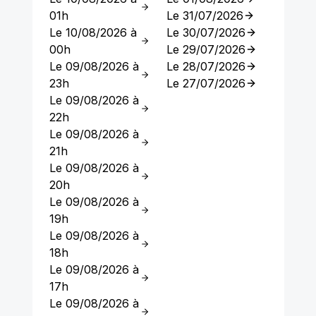
01h
Le 31/07/2026
Le 10/08/2026 à
Le 30/07/2026
00h
Le 29/07/2026
Le 09/08/2026 à
Le 28/07/2026
23h
Le 27/07/2026
Le 09/08/2026 à
22h
Le 09/08/2026 à
21h
Le 09/08/2026 à
20h
Le 09/08/2026 à
19h
Le 09/08/2026 à
18h
Le 09/08/2026 à
17h
Le 09/08/2026 à