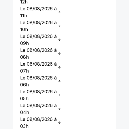
12h
Le 08/08/2026 à
11h
Le 08/08/2026 à
10h
Le 08/08/2026 à
09h
Le 08/08/2026 à
08h
Le 08/08/2026 à
07h
Le 08/08/2026 à
06h
Le 08/08/2026 à
05h
Le 08/08/2026 à
04h
Le 08/08/2026 à
03h