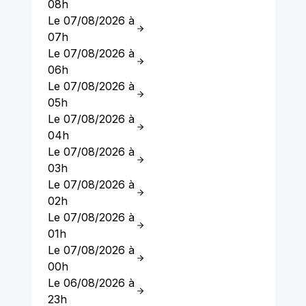
08h
Le 07/08/2026 à
07h
Le 07/08/2026 à
06h
Le 07/08/2026 à
05h
Le 07/08/2026 à
04h
Le 07/08/2026 à
03h
Le 07/08/2026 à
02h
Le 07/08/2026 à
01h
Le 07/08/2026 à
00h
Le 06/08/2026 à
23h