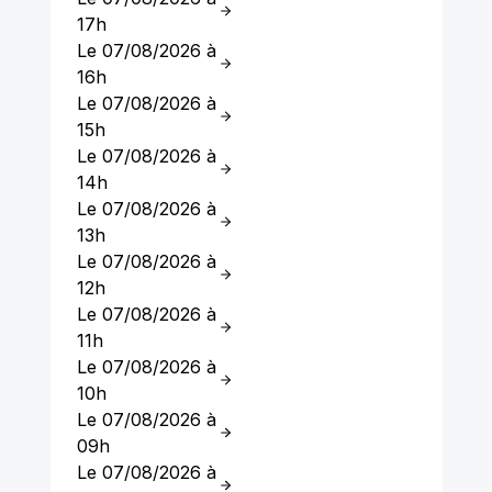
17h
Le 07/08/2026 à
16h
Le 07/08/2026 à
15h
Le 07/08/2026 à
14h
Le 07/08/2026 à
13h
Le 07/08/2026 à
12h
Le 07/08/2026 à
11h
Le 07/08/2026 à
10h
Le 07/08/2026 à
09h
Le 07/08/2026 à