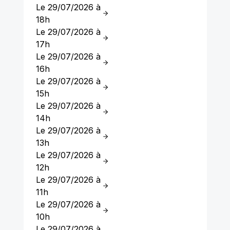
Le 29/07/2026 à
18h
Le 29/07/2026 à
17h
Le 29/07/2026 à
16h
Le 29/07/2026 à
15h
Le 29/07/2026 à
14h
Le 29/07/2026 à
13h
Le 29/07/2026 à
12h
Le 29/07/2026 à
11h
Le 29/07/2026 à
10h
Le 29/07/2026 à