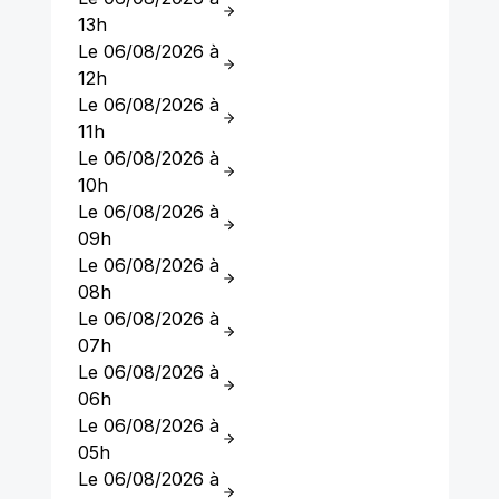
13h
Le 06/08/2026 à
12h
Le 06/08/2026 à
11h
Le 06/08/2026 à
10h
Le 06/08/2026 à
09h
Le 06/08/2026 à
08h
Le 06/08/2026 à
07h
Le 06/08/2026 à
06h
Le 06/08/2026 à
05h
Le 06/08/2026 à