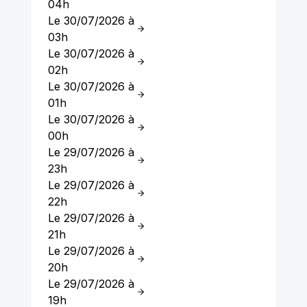
04h
Le 30/07/2026 à
03h
Le 30/07/2026 à
02h
Le 30/07/2026 à
01h
Le 30/07/2026 à
00h
Le 29/07/2026 à
23h
Le 29/07/2026 à
22h
Le 29/07/2026 à
21h
Le 29/07/2026 à
20h
Le 29/07/2026 à
19h