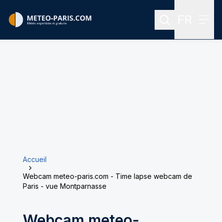
FR
Rechercher
Menu
Menu des
Accueil
Webcam meteo-paris.com - Time lapse webcam de
Paris - vue Montparnasse
Webcam meteo-