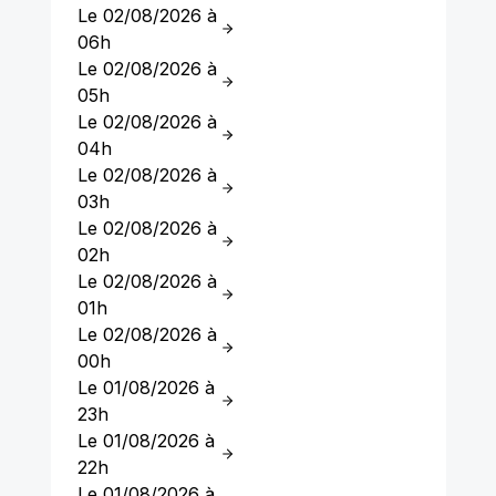
Le 02/08/2026 à
06h
Le 02/08/2026 à
05h
Le 02/08/2026 à
04h
Le 02/08/2026 à
03h
Le 02/08/2026 à
02h
Le 02/08/2026 à
01h
Le 02/08/2026 à
00h
Le 01/08/2026 à
23h
Le 01/08/2026 à
22h
Le 01/08/2026 à