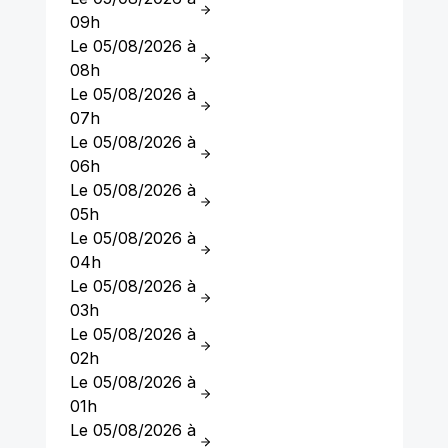
09h
Le 05/08/2026 à
08h
Le 05/08/2026 à
07h
Le 05/08/2026 à
06h
Le 05/08/2026 à
05h
Le 05/08/2026 à
04h
Le 05/08/2026 à
03h
Le 05/08/2026 à
02h
Le 05/08/2026 à
01h
Le 05/08/2026 à