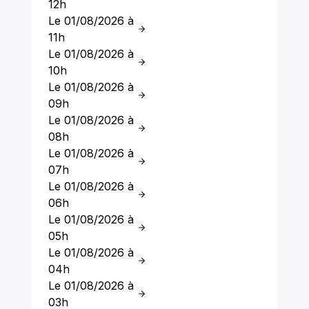
12h
Le 01/08/2026 à
11h
Le 01/08/2026 à
10h
Le 01/08/2026 à
09h
Le 01/08/2026 à
08h
Le 01/08/2026 à
07h
Le 01/08/2026 à
06h
Le 01/08/2026 à
05h
Le 01/08/2026 à
04h
Le 01/08/2026 à
03h