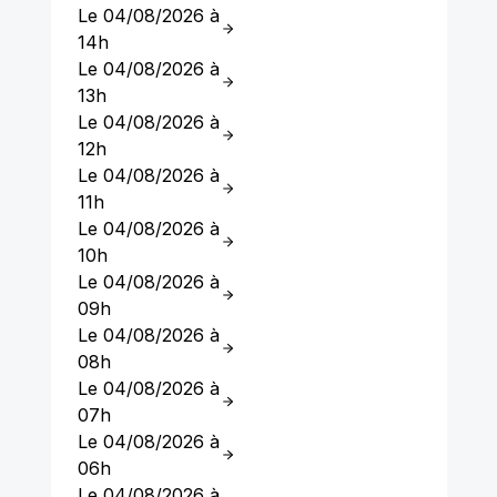
Le 04/08/2026 à
14h
Le 04/08/2026 à
13h
Le 04/08/2026 à
12h
Le 04/08/2026 à
11h
Le 04/08/2026 à
10h
Le 04/08/2026 à
09h
Le 04/08/2026 à
08h
Le 04/08/2026 à
07h
Le 04/08/2026 à
06h
Le 04/08/2026 à