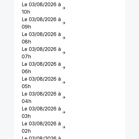
Le 03/08/2026 à
10h
Le 03/08/2026 à
09h
Le 03/08/2026 à
08h
Le 03/08/2026 à
07h
Le 03/08/2026 à
06h
Le 03/08/2026 à
05h
Le 03/08/2026 à
04h
Le 03/08/2026 à
03h
Le 03/08/2026 à
02h
Le 03/08/2026 à