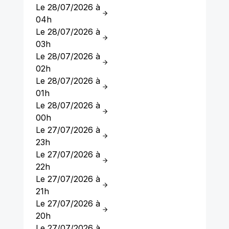
Le 28/07/2026 à
04h
Le 28/07/2026 à
03h
Le 28/07/2026 à
02h
Le 28/07/2026 à
01h
Le 28/07/2026 à
00h
Le 27/07/2026 à
23h
Le 27/07/2026 à
22h
Le 27/07/2026 à
21h
Le 27/07/2026 à
20h
Le 27/07/2026 à