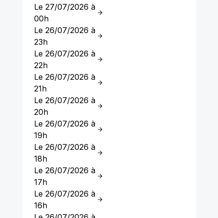
Le 27/07/2026 à
00h
Le 26/07/2026 à
23h
Le 26/07/2026 à
22h
Le 26/07/2026 à
21h
Le 26/07/2026 à
20h
Le 26/07/2026 à
19h
Le 26/07/2026 à
18h
Le 26/07/2026 à
17h
Le 26/07/2026 à
16h
Le 26/07/2026 à