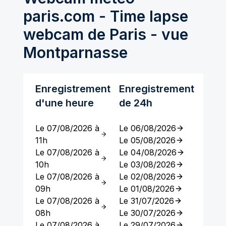
paris.com - Time lapse
webcam de Paris - vue
Montparnasse
Enregistrement
Enregistrement
d'une heure
de 24h
Le 07/08/2026 à
Le 06/08/2026
11h
Le 05/08/2026
Le 07/08/2026 à
Le 04/08/2026
10h
Le 03/08/2026
Le 07/08/2026 à
Le 02/08/2026
09h
Le 01/08/2026
Le 07/08/2026 à
Le 31/07/2026
08h
Le 30/07/2026
Le 07/08/2026 à
Le 29/07/2026