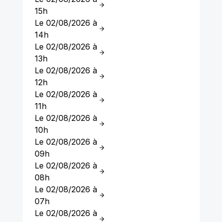
15h
Le 02/08/2026 à
14h
Le 02/08/2026 à
13h
Le 02/08/2026 à
12h
Le 02/08/2026 à
11h
Le 02/08/2026 à
10h
Le 02/08/2026 à
09h
Le 02/08/2026 à
08h
Le 02/08/2026 à
07h
Le 02/08/2026 à