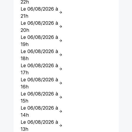
22h
Le 06/08/2026 à
21h
Le 06/08/2026 à
20h
Le 06/08/2026 à
19h
Le 06/08/2026 à
18h
Le 06/08/2026 à
17h
Le 06/08/2026 à
16h
Le 06/08/2026 à
15h
Le 06/08/2026 à
14h
Le 06/08/2026 à
13h