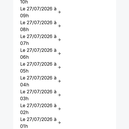
10h
Le 27/07/2026 à
09h
Le 27/07/2026 à
08h
Le 27/07/2026 à
07h
Le 27/07/2026 à
06h
Le 27/07/2026 à
05h
Le 27/07/2026 à
04h
Le 27/07/2026 à
03h
Le 27/07/2026 à
02h
Le 27/07/2026 à
01h