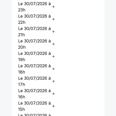
Le 30/07/2026 à
23h
Le 30/07/2026 à
22h
Le 30/07/2026 à
21h
Le 30/07/2026 à
20h
Le 30/07/2026 à
19h
Le 30/07/2026 à
18h
Le 30/07/2026 à
17h
Le 30/07/2026 à
16h
Le 30/07/2026 à
15h
Le 30/07/2026 à