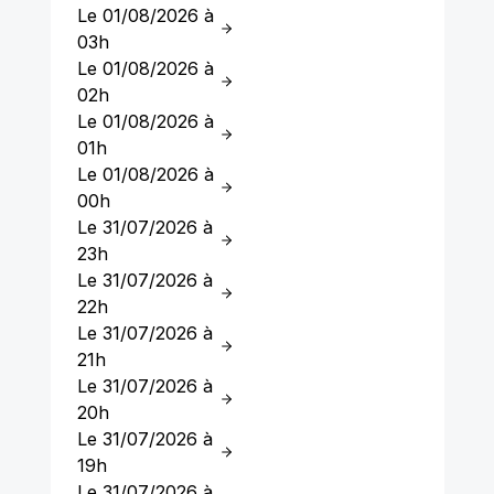
Le 01/08/2026 à
03h
Le 01/08/2026 à
02h
Le 01/08/2026 à
01h
Le 01/08/2026 à
00h
Le 31/07/2026 à
23h
Le 31/07/2026 à
22h
Le 31/07/2026 à
21h
Le 31/07/2026 à
20h
Le 31/07/2026 à
19h
Le 31/07/2026 à