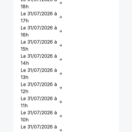
18h
Le 31/07/2026 à
17h
Le 31/07/2026 à
16h
Le 31/07/2026 à
15h
Le 31/07/2026 à
14h
Le 31/07/2026 à
13h
Le 31/07/2026 à
12h
Le 31/07/2026 à
11h
Le 31/07/2026 à
10h
Le 31/07/2026 à