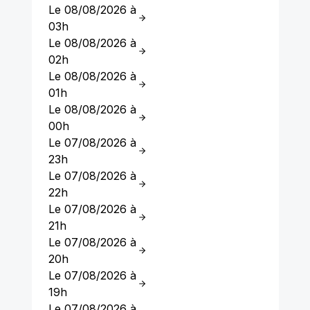
Le 08/08/2026 à
03h
Le 08/08/2026 à
02h
Le 08/08/2026 à
01h
Le 08/08/2026 à
00h
Le 07/08/2026 à
23h
Le 07/08/2026 à
22h
Le 07/08/2026 à
21h
Le 07/08/2026 à
20h
Le 07/08/2026 à
19h
Le 07/08/2026 à