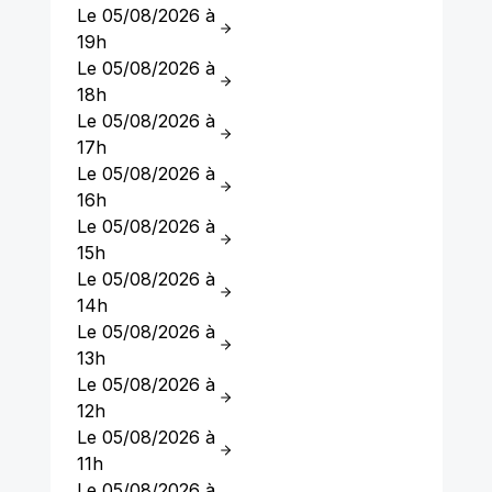
Le 05/08/2026 à
19h
Le 05/08/2026 à
18h
Le 05/08/2026 à
17h
Le 05/08/2026 à
16h
Le 05/08/2026 à
15h
Le 05/08/2026 à
14h
Le 05/08/2026 à
13h
Le 05/08/2026 à
12h
Le 05/08/2026 à
11h
Le 05/08/2026 à