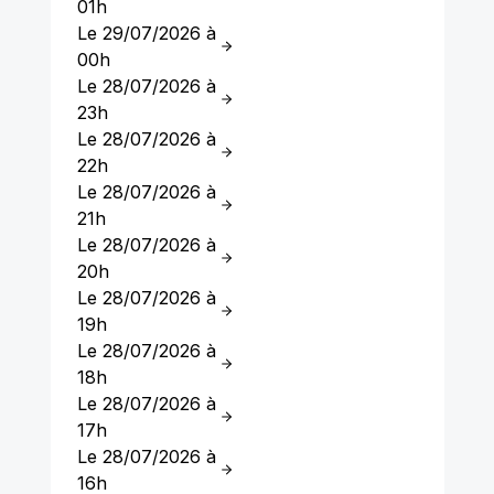
01h
Le 29/07/2026 à
00h
Le 28/07/2026 à
23h
Le 28/07/2026 à
22h
Le 28/07/2026 à
21h
Le 28/07/2026 à
20h
Le 28/07/2026 à
19h
Le 28/07/2026 à
18h
Le 28/07/2026 à
17h
Le 28/07/2026 à
16h