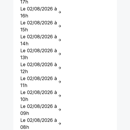
17h
Le 02/08/2026 à
16h
Le 02/08/2026 à
15h
Le 02/08/2026 à
14h
Le 02/08/2026 à
13h
Le 02/08/2026 à
12h
Le 02/08/2026 à
11h
Le 02/08/2026 à
10h
Le 02/08/2026 à
09h
Le 02/08/2026 à
08h