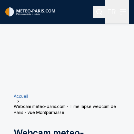
FR
Rechercher
Menu
Menu des
Accueil
Webcam meteo-paris.com - Time lapse webcam de
Paris - vue Montparnasse
Webcam meteo-