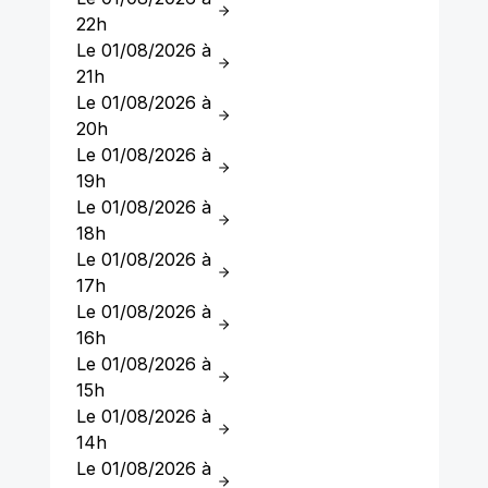
22h
Le 01/08/2026 à
21h
Le 01/08/2026 à
20h
Le 01/08/2026 à
19h
Le 01/08/2026 à
18h
Le 01/08/2026 à
17h
Le 01/08/2026 à
16h
Le 01/08/2026 à
15h
Le 01/08/2026 à
14h
Le 01/08/2026 à