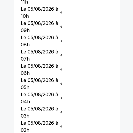
11h
Le 05/08/2026 à
10h
Le 05/08/2026 à
09h
Le 05/08/2026 à
08h
Le 05/08/2026 à
07h
Le 05/08/2026 à
06h
Le 05/08/2026 à
05h
Le 05/08/2026 à
04h
Le 05/08/2026 à
03h
Le 05/08/2026 à
02h