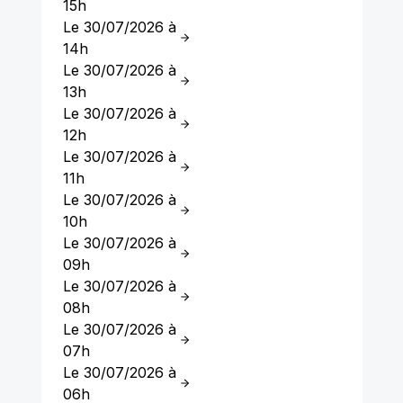
15h
Le 30/07/2026 à
14h
Le 30/07/2026 à
13h
Le 30/07/2026 à
12h
Le 30/07/2026 à
11h
Le 30/07/2026 à
10h
Le 30/07/2026 à
09h
Le 30/07/2026 à
08h
Le 30/07/2026 à
07h
Le 30/07/2026 à
06h