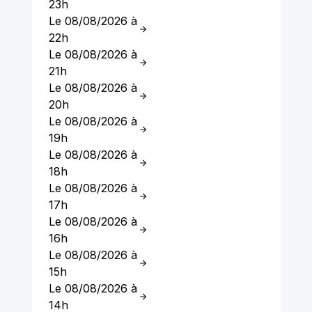
23h
Le 08/08/2026 à
22h
Le 08/08/2026 à
21h
Le 08/08/2026 à
20h
Le 08/08/2026 à
19h
Le 08/08/2026 à
18h
Le 08/08/2026 à
17h
Le 08/08/2026 à
16h
Le 08/08/2026 à
15h
Le 08/08/2026 à
14h