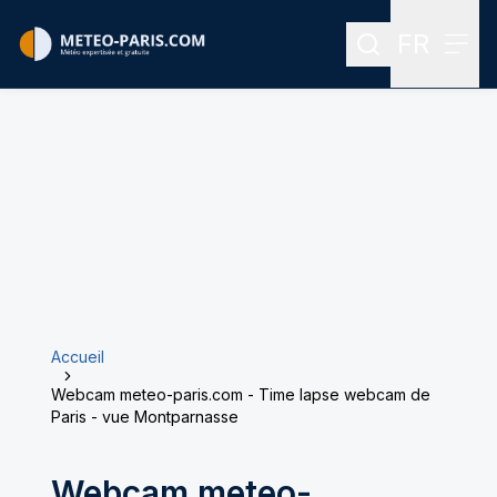
FR
Rechercher
Menu
Menu des
Accueil
Webcam meteo-paris.com - Time lapse webcam de
Paris - vue Montparnasse
Webcam meteo-