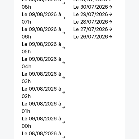
08h
Le 30/07/2026
Le 09/08/2026 à
Le 29/07/2026
07h
Le 28/07/2026
Le 09/08/2026 à
Le 27/07/2026
06h
Le 26/07/2026
Le 09/08/2026 à
05h
Le 09/08/2026 à
04h
Le 09/08/2026 à
03h
Le 09/08/2026 à
02h
Le 09/08/2026 à
01h
Le 09/08/2026 à
00h
Le 08/08/2026 à