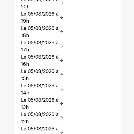
20h
Le 05/08/2026 à
19h
Le 05/08/2026 à
18h
Le 05/08/2026 à
17h
Le 05/08/2026 à
16h
Le 05/08/2026 à
15h
Le 05/08/2026 à
14h
Le 05/08/2026 à
13h
Le 05/08/2026 à
12h
Le 05/08/2026 à