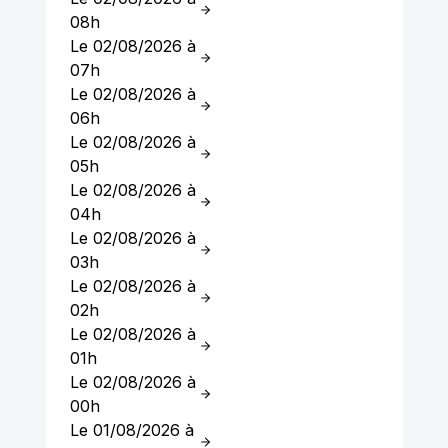
08h
Le 02/08/2026 à
07h
Le 02/08/2026 à
06h
Le 02/08/2026 à
05h
Le 02/08/2026 à
04h
Le 02/08/2026 à
03h
Le 02/08/2026 à
02h
Le 02/08/2026 à
01h
Le 02/08/2026 à
00h
Le 01/08/2026 à