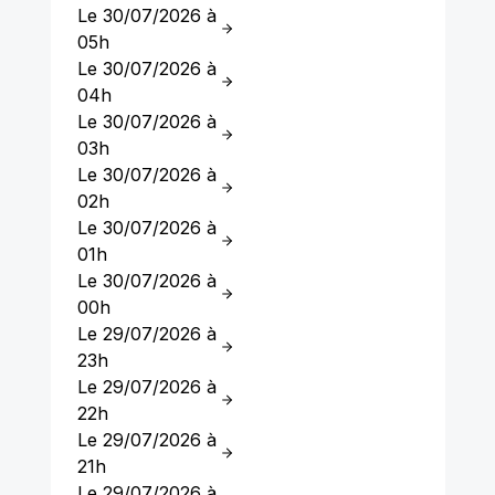
Le 30/07/2026 à
05h
Le 30/07/2026 à
04h
Le 30/07/2026 à
03h
Le 30/07/2026 à
02h
Le 30/07/2026 à
01h
Le 30/07/2026 à
00h
Le 29/07/2026 à
23h
Le 29/07/2026 à
22h
Le 29/07/2026 à
21h
Le 29/07/2026 à