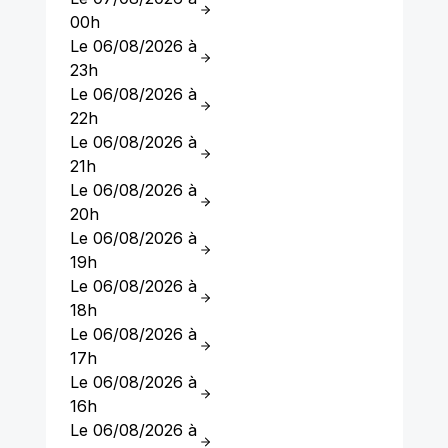
00h
Le 06/08/2026 à
23h
Le 06/08/2026 à
22h
Le 06/08/2026 à
21h
Le 06/08/2026 à
20h
Le 06/08/2026 à
19h
Le 06/08/2026 à
18h
Le 06/08/2026 à
17h
Le 06/08/2026 à
16h
Le 06/08/2026 à