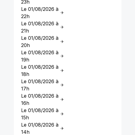
23h
Le 01/08/2026 à
22h
Le 01/08/2026 à
21h
Le 01/08/2026 à
20h
Le 01/08/2026 à
19h
Le 01/08/2026 à
18h
Le 01/08/2026 à
17h
Le 01/08/2026 à
16h
Le 01/08/2026 à
15h
Le 01/08/2026 à
14h