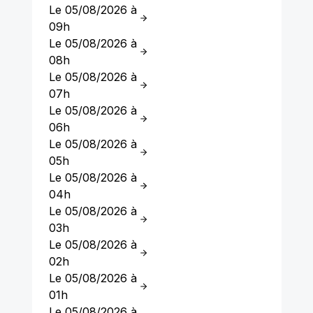
Le 05/08/2026 à
09h
Le 05/08/2026 à
08h
Le 05/08/2026 à
07h
Le 05/08/2026 à
06h
Le 05/08/2026 à
05h
Le 05/08/2026 à
04h
Le 05/08/2026 à
03h
Le 05/08/2026 à
02h
Le 05/08/2026 à
01h
Le 05/08/2026 à