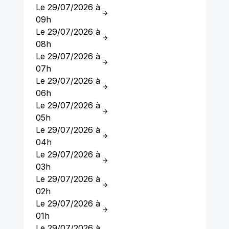
Le 29/07/2026 à
09h
Le 29/07/2026 à
08h
Le 29/07/2026 à
07h
Le 29/07/2026 à
06h
Le 29/07/2026 à
05h
Le 29/07/2026 à
04h
Le 29/07/2026 à
03h
Le 29/07/2026 à
02h
Le 29/07/2026 à
01h
Le 29/07/2026 à