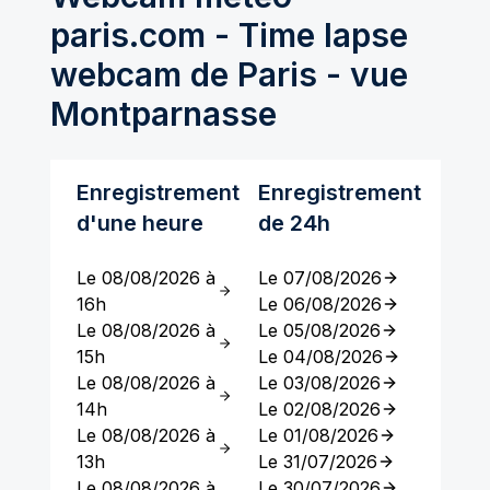
paris.com - Time lapse
webcam de Paris - vue
Montparnasse
Enregistrement
Enregistrement
d'une heure
de 24h
Le 08/08/2026 à
Le 07/08/2026
16h
Le 06/08/2026
Le 08/08/2026 à
Le 05/08/2026
15h
Le 04/08/2026
Le 08/08/2026 à
Le 03/08/2026
14h
Le 02/08/2026
Le 08/08/2026 à
Le 01/08/2026
13h
Le 31/07/2026
Le 08/08/2026 à
Le 30/07/2026