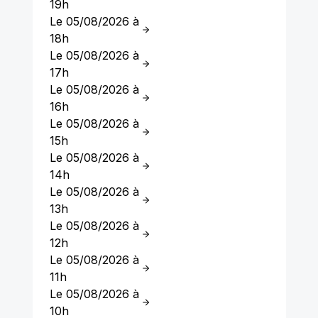
19h
Le 05/08/2026 à
18h
Le 05/08/2026 à
17h
Le 05/08/2026 à
16h
Le 05/08/2026 à
15h
Le 05/08/2026 à
14h
Le 05/08/2026 à
13h
Le 05/08/2026 à
12h
Le 05/08/2026 à
11h
Le 05/08/2026 à
10h