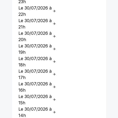
23h
Le 30/07/2026 à
22h
Le 30/07/2026 à
21h
Le 30/07/2026 à
20h
Le 30/07/2026 à
19h
Le 30/07/2026 à
18h
Le 30/07/2026 à
17h
Le 30/07/2026 à
16h
Le 30/07/2026 à
15h
Le 30/07/2026 à
14h