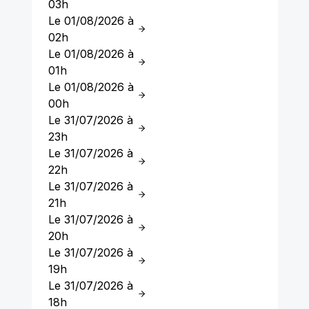
03h
Le 01/08/2026 à
02h
Le 01/08/2026 à
01h
Le 01/08/2026 à
00h
Le 31/07/2026 à
23h
Le 31/07/2026 à
22h
Le 31/07/2026 à
21h
Le 31/07/2026 à
20h
Le 31/07/2026 à
19h
Le 31/07/2026 à
18h