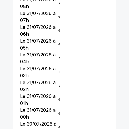
08h
Le 31/07/2026 à
07h
Le 31/07/2026 à
06h
Le 31/07/2026 à
05h
Le 31/07/2026 à
04h
Le 31/07/2026 à
03h
Le 31/07/2026 à
02h
Le 31/07/2026 à
01h
Le 31/07/2026 à
00h
Le 30/07/2026 à