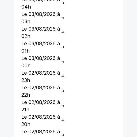
04h
Le 03/08/2026 à
03h
Le 03/08/2026 à
02h
Le 03/08/2026 à
01h
Le 03/08/2026 à
00h
Le 02/08/2026 à
23h
Le 02/08/2026 à
22h
Le 02/08/2026 à
21h
Le 02/08/2026 à
20h
Le 02/08/2026 à