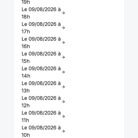
19h
Le 09/08/2026 à
18h
Le 09/08/2026 à
17h
Le 09/08/2026 à
16h
Le 09/08/2026 à
15h
Le 09/08/2026 à
14h
Le 09/08/2026 à
13h
Le 09/08/2026 à
12h
Le 09/08/2026 à
11h
Le 09/08/2026 à
10h