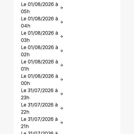
Le 01/08/2026 à
05h
Le 01/08/2026 à
04h
Le 01/08/2026 à
03h
Le 01/08/2026 à
02h
Le 01/08/2026 à
01h
Le 01/08/2026 à
00h
Le 31/07/2026 à
23h
Le 31/07/2026 à
22h
Le 31/07/2026 à
21h
Le 31/07/2026 à