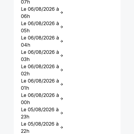
07h
Le 06/08/2026 à
06h
Le 06/08/2026 à
05h
Le 06/08/2026 à
04h
Le 06/08/2026 à
03h
Le 06/08/2026 à
02h
Le 06/08/2026 à
01h
Le 06/08/2026 à
00h
Le 05/08/2026 à
23h
Le 05/08/2026 à
22h