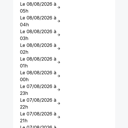
Le 08/08/2026 à
05h
Le 08/08/2026 à
04h
Le 08/08/2026 à
03h
Le 08/08/2026 à
02h
Le 08/08/2026 à
01h
Le 08/08/2026 à
00h
Le 07/08/2026 à
23h
Le 07/08/2026 à
22h
Le 07/08/2026 à
21h
Le 07/08/2026 à