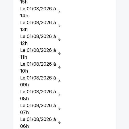
15h
Le 01/08/2026 à
14h
Le 01/08/2026 à
13h
Le 01/08/2026 à
12h
Le 01/08/2026 à
11h
Le 01/08/2026 à
10h
Le 01/08/2026 à
09h
Le 01/08/2026 à
08h
Le 01/08/2026 à
07h
Le 01/08/2026 à
06h