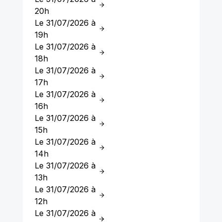
20h
Le 31/07/2026 à
19h
Le 31/07/2026 à
18h
Le 31/07/2026 à
17h
Le 31/07/2026 à
16h
Le 31/07/2026 à
15h
Le 31/07/2026 à
14h
Le 31/07/2026 à
13h
Le 31/07/2026 à
12h
Le 31/07/2026 à