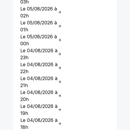
03h
Le 05/08/2026 à
02h
Le 05/08/2026 à
01h
Le 05/08/2026 à
00h
Le 04/08/2026 à
23h
Le 04/08/2026 à
22h
Le 04/08/2026 à
21h
Le 04/08/2026 à
20h
Le 04/08/2026 à
19h
Le 04/08/2026 à
18h