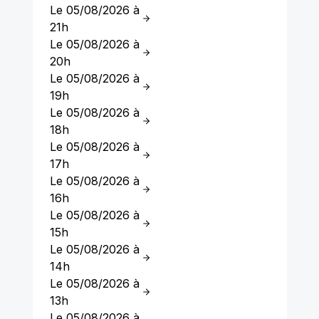
Le 05/08/2026 à
21h
Le 05/08/2026 à
20h
Le 05/08/2026 à
19h
Le 05/08/2026 à
18h
Le 05/08/2026 à
17h
Le 05/08/2026 à
16h
Le 05/08/2026 à
15h
Le 05/08/2026 à
14h
Le 05/08/2026 à
13h
Le 05/08/2026 à