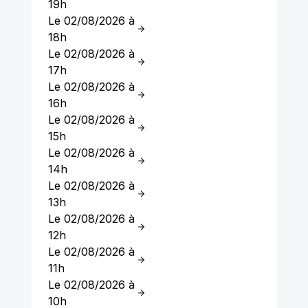
19h
Le 02/08/2026 à
18h
Le 02/08/2026 à
17h
Le 02/08/2026 à
16h
Le 02/08/2026 à
15h
Le 02/08/2026 à
14h
Le 02/08/2026 à
13h
Le 02/08/2026 à
12h
Le 02/08/2026 à
11h
Le 02/08/2026 à
10h