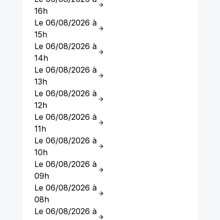
16h
Le 06/08/2026 à
15h
Le 06/08/2026 à
14h
Le 06/08/2026 à
13h
Le 06/08/2026 à
12h
Le 06/08/2026 à
11h
Le 06/08/2026 à
10h
Le 06/08/2026 à
09h
Le 06/08/2026 à
08h
Le 06/08/2026 à