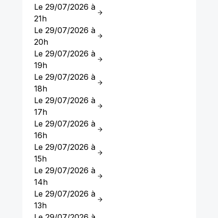
Le 29/07/2026 à
21h
Le 29/07/2026 à
20h
Le 29/07/2026 à
19h
Le 29/07/2026 à
18h
Le 29/07/2026 à
17h
Le 29/07/2026 à
16h
Le 29/07/2026 à
15h
Le 29/07/2026 à
14h
Le 29/07/2026 à
13h
Le 29/07/2026 à