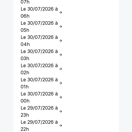
07h
Le 30/07/2026 à
06h
Le 30/07/2026 à
05h
Le 30/07/2026 à
04h
Le 30/07/2026 à
03h
Le 30/07/2026 à
02h
Le 30/07/2026 à
01h
Le 30/07/2026 à
00h
Le 29/07/2026 à
23h
Le 29/07/2026 à
22h