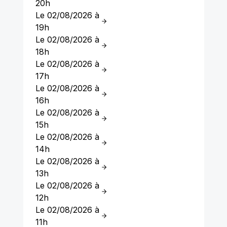
20h
Le 02/08/2026 à
19h
Le 02/08/2026 à
18h
Le 02/08/2026 à
17h
Le 02/08/2026 à
16h
Le 02/08/2026 à
15h
Le 02/08/2026 à
14h
Le 02/08/2026 à
13h
Le 02/08/2026 à
12h
Le 02/08/2026 à
11h