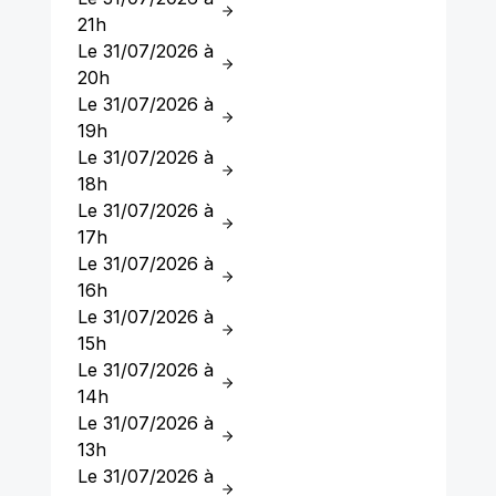
21h
Le 31/07/2026 à
20h
Le 31/07/2026 à
19h
Le 31/07/2026 à
18h
Le 31/07/2026 à
17h
Le 31/07/2026 à
16h
Le 31/07/2026 à
15h
Le 31/07/2026 à
14h
Le 31/07/2026 à
13h
Le 31/07/2026 à