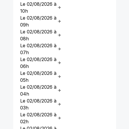
Le 02/08/2026 à
10h
Le 02/08/2026 à
09h
Le 02/08/2026 à
08h
Le 02/08/2026 à
07h
Le 02/08/2026 à
06h
Le 02/08/2026 à
05h
Le 02/08/2026 à
04h
Le 02/08/2026 à
03h
Le 02/08/2026 à
02h
Le 02/08/2026 à