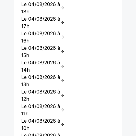
Le 04/08/2026 à
18h
Le 04/08/2026 à
17h
Le 04/08/2026 à
16h
Le 04/08/2026 à
15h
Le 04/08/2026 à
14h
Le 04/08/2026 à
13h
Le 04/08/2026 à
12h
Le 04/08/2026 à
11h
Le 04/08/2026 à
10h
Le 04/08/2026 à