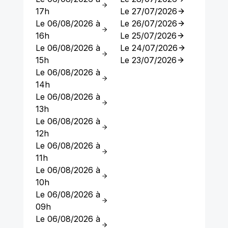
17h
Le 27/07/2026
Le 06/08/2026 à
Le 26/07/2026
16h
Le 25/07/2026
Le 06/08/2026 à
Le 24/07/2026
15h
Le 23/07/2026
Le 06/08/2026 à
14h
Le 06/08/2026 à
13h
Le 06/08/2026 à
12h
Le 06/08/2026 à
11h
Le 06/08/2026 à
10h
Le 06/08/2026 à
09h
Le 06/08/2026 à