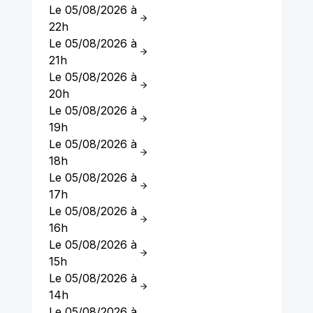
Le 05/08/2026 à
22h
Le 05/08/2026 à
21h
Le 05/08/2026 à
20h
Le 05/08/2026 à
19h
Le 05/08/2026 à
18h
Le 05/08/2026 à
17h
Le 05/08/2026 à
16h
Le 05/08/2026 à
15h
Le 05/08/2026 à
14h
Le 05/08/2026 à