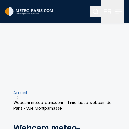
FR
Rechercher
Menu
Menu des
Accueil
Webcam meteo-paris.com - Time lapse webcam de
Paris - vue Montparnasse
Webcam meteo-