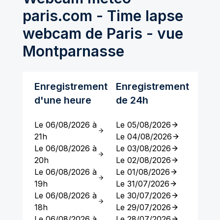
paris.com - Time lapse
webcam de Paris - vue
Montparnasse
Enregistrement
Enregistrement
d'une heure
de 24h
Le 06/08/2026 à
Le 05/08/2026
21h
Le 04/08/2026
Le 06/08/2026 à
Le 03/08/2026
20h
Le 02/08/2026
Le 06/08/2026 à
Le 01/08/2026
19h
Le 31/07/2026
Le 06/08/2026 à
Le 30/07/2026
18h
Le 29/07/2026
Le 06/08/2026 à
Le 28/07/2026