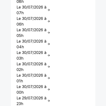
08h
Le 30/07/2026 à
07h
Le 30/07/2026 à
06h
Le 30/07/2026 à
05h
Le 30/07/2026 à
04h
Le 30/07/2026 à
03h
Le 30/07/2026 à
02h
Le 30/07/2026 à
01h
Le 30/07/2026 à
00h
Le 29/07/2026 à
23h