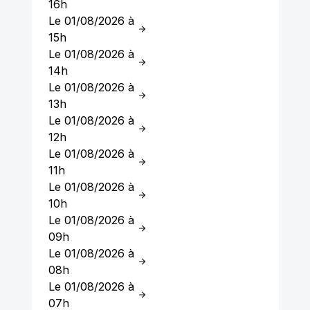
16h
Le 01/08/2026 à
15h
Le 01/08/2026 à
14h
Le 01/08/2026 à
13h
Le 01/08/2026 à
12h
Le 01/08/2026 à
11h
Le 01/08/2026 à
10h
Le 01/08/2026 à
09h
Le 01/08/2026 à
08h
Le 01/08/2026 à
07h