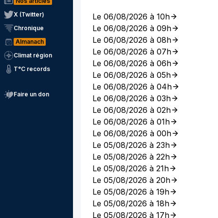
Nos articles
X (Twitter)
Le 06/08/2026 à 10h
Le 06/08/2026 à 09h
Chronique
Le 06/08/2026 à 08h
Almanach
Le 06/08/2026 à 07h
Climat région
Le 06/08/2026 à 06h
T°C records
Le 06/08/2026 à 05h
Le 06/08/2026 à 04h
Faire un don
Le 06/08/2026 à 03h
Le 06/08/2026 à 02h
Le 06/08/2026 à 01h
Le 06/08/2026 à 00h
Le 05/08/2026 à 23h
Le 05/08/2026 à 22h
Le 05/08/2026 à 21h
Le 05/08/2026 à 20h
Le 05/08/2026 à 19h
Le 05/08/2026 à 18h
Le 05/08/2026 à 17h