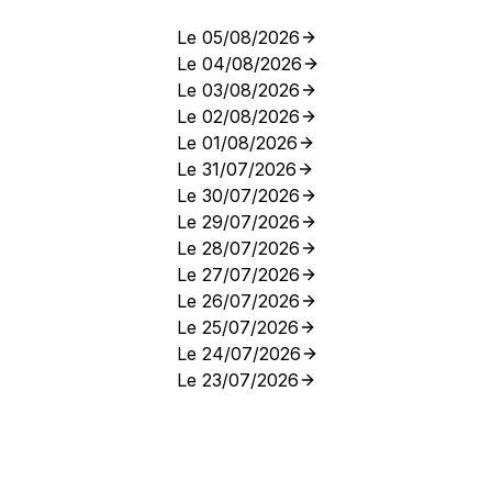
Le 05/08/2026
Le 04/08/2026
Le 03/08/2026
Le 02/08/2026
Le 01/08/2026
Le 31/07/2026
Le 30/07/2026
Le 29/07/2026
Le 28/07/2026
Le 27/07/2026
Le 26/07/2026
Le 25/07/2026
Le 24/07/2026
Le 23/07/2026