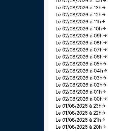
Le 02/08/2026 à 14h
Le 02/08/2026 à 13h
Le 02/08/2026 à 12h
Le 02/08/2026 à 11h
Le 02/08/2026 à 10h
Le 02/08/2026 à 09h
Le 02/08/2026 à 08h
Le 02/08/2026 à 07h
Le 02/08/2026 à 06h
Le 02/08/2026 à 05h
Le 02/08/2026 à 04h
Le 02/08/2026 à 03h
Le 02/08/2026 à 02h
Le 02/08/2026 à 01h
Le 02/08/2026 à 00h
Le 01/08/2026 à 23h
Le 01/08/2026 à 22h
Le 01/08/2026 à 21h
Le 01/08/2026 à 20h