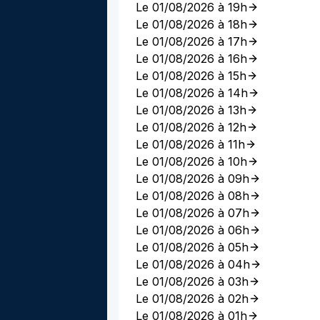
Le 01/08/2026 à 19h
Le 01/08/2026 à 18h
Le 01/08/2026 à 17h
Le 01/08/2026 à 16h
Le 01/08/2026 à 15h
Le 01/08/2026 à 14h
Le 01/08/2026 à 13h
Le 01/08/2026 à 12h
Le 01/08/2026 à 11h
Le 01/08/2026 à 10h
Le 01/08/2026 à 09h
Le 01/08/2026 à 08h
Le 01/08/2026 à 07h
Le 01/08/2026 à 06h
Le 01/08/2026 à 05h
Le 01/08/2026 à 04h
Le 01/08/2026 à 03h
Le 01/08/2026 à 02h
Le 01/08/2026 à 01h