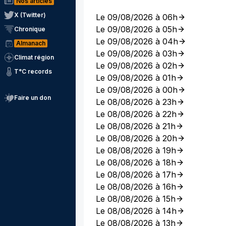
Nos articles
X (Twitter)
Le 09/08/2026 à 06h
Le 09/08/2026 à 05h
Chronique
Le 09/08/2026 à 04h
Almanach
Le 09/08/2026 à 03h
Climat région
Le 09/08/2026 à 02h
T°C records
Le 09/08/2026 à 01h
Le 09/08/2026 à 00h
Faire un don
Le 08/08/2026 à 23h
Le 08/08/2026 à 22h
Le 08/08/2026 à 21h
Le 08/08/2026 à 20h
Le 08/08/2026 à 19h
Le 08/08/2026 à 18h
Le 08/08/2026 à 17h
Le 08/08/2026 à 16h
Le 08/08/2026 à 15h
Le 08/08/2026 à 14h
Le 08/08/2026 à 13h