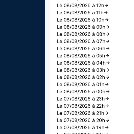
Le 08/08/2026 à 12h
Le 08/08/2026 à 11h
Le 08/08/2026 à 10h
Le 08/08/2026 à 09h
Le 08/08/2026 à 08h
Le 08/08/2026 à 07h
Le 08/08/2026 à 06h
Le 08/08/2026 à 05h
Le 08/08/2026 à 04h
Le 08/08/2026 à 03h
Le 08/08/2026 à 02h
Le 08/08/2026 à 01h
Le 08/08/2026 à 00h
Le 07/08/2026 à 23h
Le 07/08/2026 à 22h
Le 07/08/2026 à 21h
Le 07/08/2026 à 20h
Le 07/08/2026 à 19h