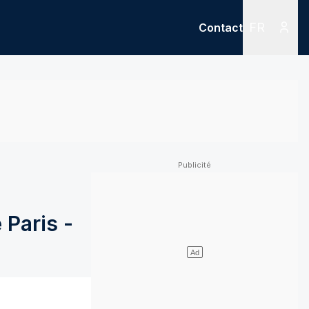
FR
Contact
Menu
Menu des
Paris -