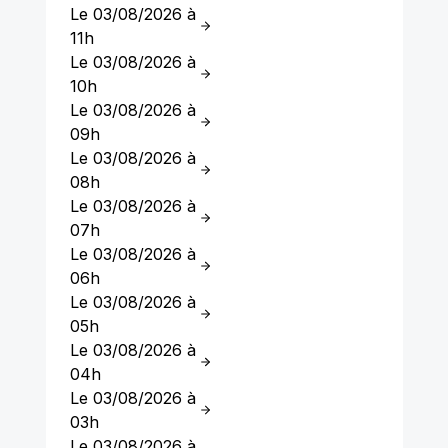
Le 03/08/2026 à
11h
Le 03/08/2026 à
10h
Le 03/08/2026 à
09h
Le 03/08/2026 à
08h
Le 03/08/2026 à
07h
Le 03/08/2026 à
06h
Le 03/08/2026 à
05h
Le 03/08/2026 à
04h
Le 03/08/2026 à
03h
Le 03/08/2026 à