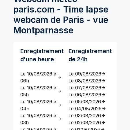
paris.com - Time lapse
webcam de Paris - vue
Montparnasse
Enregistrement
Enregistrement
d'une heure
de 24h
Le 10/08/2026 à
Le 09/08/2026
06h
Le 08/08/2026
Le 10/08/2026 à
Le 07/08/2026
05h
Le 06/08/2026
Le 10/08/2026 à
Le 05/08/2026
04h
Le 04/08/2026
Le 10/08/2026 à
Le 03/08/2026
03h
Le 02/08/2026
Le 10/08/2026 à
Le 01/08/2026