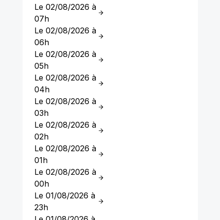
Le 02/08/2026 à
07h
Le 02/08/2026 à
06h
Le 02/08/2026 à
05h
Le 02/08/2026 à
04h
Le 02/08/2026 à
03h
Le 02/08/2026 à
02h
Le 02/08/2026 à
01h
Le 02/08/2026 à
00h
Le 01/08/2026 à
23h
Le 01/08/2026 à