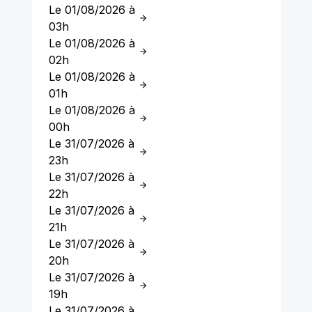
Le 01/08/2026 à
03h
Le 01/08/2026 à
02h
Le 01/08/2026 à
01h
Le 01/08/2026 à
00h
Le 31/07/2026 à
23h
Le 31/07/2026 à
22h
Le 31/07/2026 à
21h
Le 31/07/2026 à
20h
Le 31/07/2026 à
19h
Le 31/07/2026 à