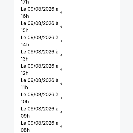
17h
Le 09/08/2026 à
16h
Le 09/08/2026 à
15h
Le 09/08/2026 à
14h
Le 09/08/2026 à
13h
Le 09/08/2026 à
12h
Le 09/08/2026 à
11h
Le 09/08/2026 à
10h
Le 09/08/2026 à
09h
Le 09/08/2026 à
08h