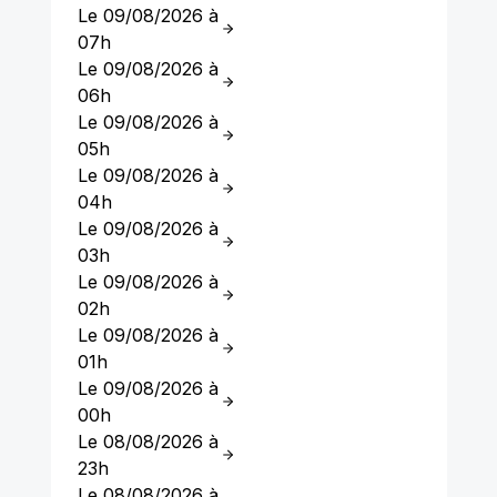
Le 09/08/2026 à
07h
Le 09/08/2026 à
06h
Le 09/08/2026 à
05h
Le 09/08/2026 à
04h
Le 09/08/2026 à
03h
Le 09/08/2026 à
02h
Le 09/08/2026 à
01h
Le 09/08/2026 à
00h
Le 08/08/2026 à
23h
Le 08/08/2026 à