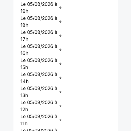
Le 05/08/2026 à
19h
Le 05/08/2026 à
18h
Le 05/08/2026 à
17h
Le 05/08/2026 à
16h
Le 05/08/2026 à
15h
Le 05/08/2026 à
14h
Le 05/08/2026 à
13h
Le 05/08/2026 à
12h
Le 05/08/2026 à
11h
Le 05/08/2026 à