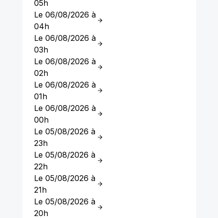
05h
Le 06/08/2026 à
04h
Le 06/08/2026 à
03h
Le 06/08/2026 à
02h
Le 06/08/2026 à
01h
Le 06/08/2026 à
00h
Le 05/08/2026 à
23h
Le 05/08/2026 à
22h
Le 05/08/2026 à
21h
Le 05/08/2026 à
20h