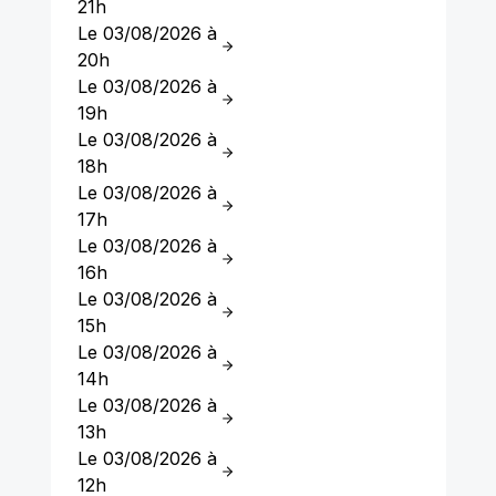
21h
Le 03/08/2026 à
20h
Le 03/08/2026 à
19h
Le 03/08/2026 à
18h
Le 03/08/2026 à
17h
Le 03/08/2026 à
16h
Le 03/08/2026 à
15h
Le 03/08/2026 à
14h
Le 03/08/2026 à
13h
Le 03/08/2026 à
12h