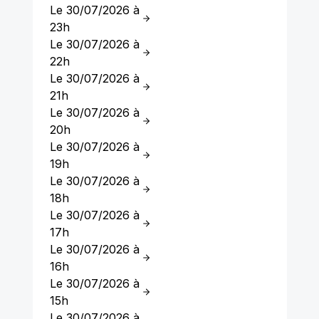
Le 30/07/2026 à
23h
Le 30/07/2026 à
22h
Le 30/07/2026 à
21h
Le 30/07/2026 à
20h
Le 30/07/2026 à
19h
Le 30/07/2026 à
18h
Le 30/07/2026 à
17h
Le 30/07/2026 à
16h
Le 30/07/2026 à
15h
Le 30/07/2026 à