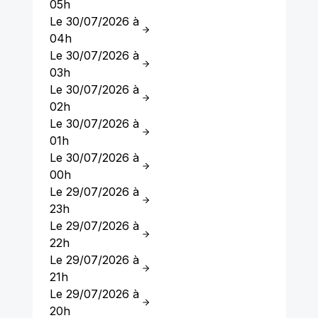
05h
Le 30/07/2026 à
04h
Le 30/07/2026 à
03h
Le 30/07/2026 à
02h
Le 30/07/2026 à
01h
Le 30/07/2026 à
00h
Le 29/07/2026 à
23h
Le 29/07/2026 à
22h
Le 29/07/2026 à
21h
Le 29/07/2026 à
20h