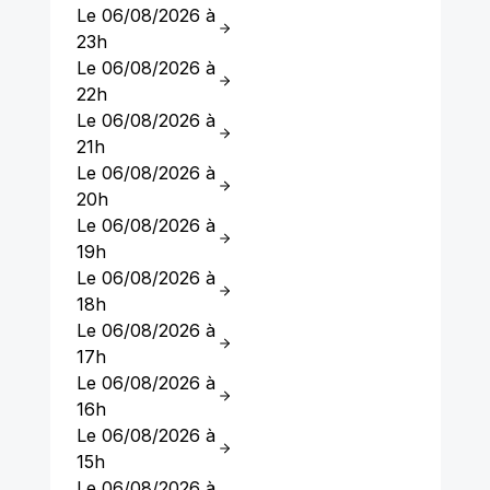
Le 06/08/2026 à
23h
Le 06/08/2026 à
22h
Le 06/08/2026 à
21h
Le 06/08/2026 à
20h
Le 06/08/2026 à
19h
Le 06/08/2026 à
18h
Le 06/08/2026 à
17h
Le 06/08/2026 à
16h
Le 06/08/2026 à
15h
Le 06/08/2026 à