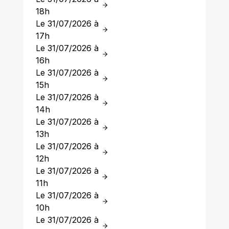
18h
Le 31/07/2026 à
17h
Le 31/07/2026 à
16h
Le 31/07/2026 à
15h
Le 31/07/2026 à
14h
Le 31/07/2026 à
13h
Le 31/07/2026 à
12h
Le 31/07/2026 à
11h
Le 31/07/2026 à
10h
Le 31/07/2026 à