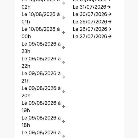
02h
Le 31/07/2026
Le 10/08/2026 à
Le 30/07/2026
01h
Le 29/07/2026
Le 10/08/2026 à
Le 28/07/2026
00h
Le 27/07/2026
Le 09/08/2026 à
23h
Le 09/08/2026 à
22h
Le 09/08/2026 à
21h
Le 09/08/2026 à
20h
Le 09/08/2026 à
19h
Le 09/08/2026 à
18h
Le 09/08/2026 à