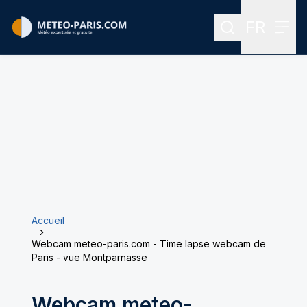
FR
Rechercher
Menu
Menu des
Accueil
Webcam meteo-paris.com - Time lapse webcam de
Paris - vue Montparnasse
Webcam meteo-