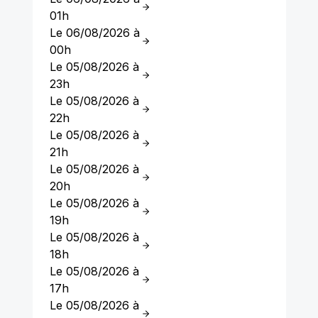
01h
Le 06/08/2026 à
00h
Le 05/08/2026 à
23h
Le 05/08/2026 à
22h
Le 05/08/2026 à
21h
Le 05/08/2026 à
20h
Le 05/08/2026 à
19h
Le 05/08/2026 à
18h
Le 05/08/2026 à
17h
Le 05/08/2026 à