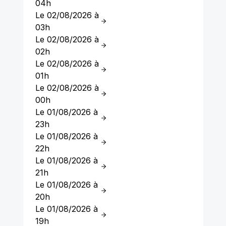
04h
Le 02/08/2026 à
03h
Le 02/08/2026 à
02h
Le 02/08/2026 à
01h
Le 02/08/2026 à
00h
Le 01/08/2026 à
23h
Le 01/08/2026 à
22h
Le 01/08/2026 à
21h
Le 01/08/2026 à
20h
Le 01/08/2026 à
19h