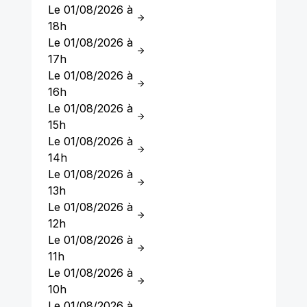
Le 01/08/2026 à
18h
Le 01/08/2026 à
17h
Le 01/08/2026 à
16h
Le 01/08/2026 à
15h
Le 01/08/2026 à
14h
Le 01/08/2026 à
13h
Le 01/08/2026 à
12h
Le 01/08/2026 à
11h
Le 01/08/2026 à
10h
Le 01/08/2026 à