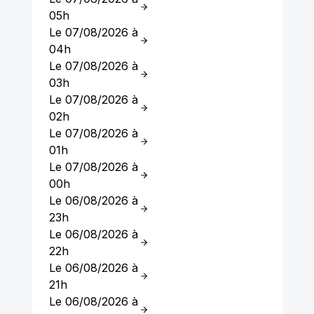
05h
Le 07/08/2026 à
04h
Le 07/08/2026 à
03h
Le 07/08/2026 à
02h
Le 07/08/2026 à
01h
Le 07/08/2026 à
00h
Le 06/08/2026 à
23h
Le 06/08/2026 à
22h
Le 06/08/2026 à
21h
Le 06/08/2026 à