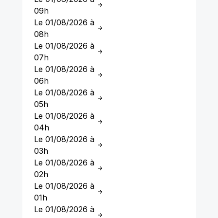
09h
Le 01/08/2026 à
08h
Le 01/08/2026 à
07h
Le 01/08/2026 à
06h
Le 01/08/2026 à
05h
Le 01/08/2026 à
04h
Le 01/08/2026 à
03h
Le 01/08/2026 à
02h
Le 01/08/2026 à
01h
Le 01/08/2026 à