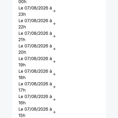
00h
Le 07/08/2026 à
23h
Le 07/08/2026 à
22h
Le 07/08/2026 à
21h
Le 07/08/2026 à
20h
Le 07/08/2026 à
19h
Le 07/08/2026 à
18h
Le 07/08/2026 à
17h
Le 07/08/2026 à
16h
Le 07/08/2026 à
15h