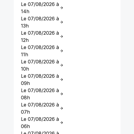
Le 07/08/2026 à
14h
Le 07/08/2026 à
13h
Le 07/08/2026 à
12h
Le 07/08/2026 à
11h
Le 07/08/2026 à
10h
Le 07/08/2026 à
09h
Le 07/08/2026 à
08h
Le 07/08/2026 à
07h
Le 07/08/2026 à
06h
Le 07/08/2026 à