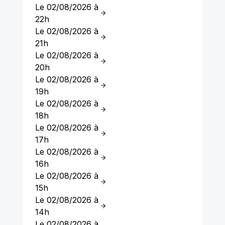
Le 02/08/2026 à
22h
Le 02/08/2026 à
21h
Le 02/08/2026 à
20h
Le 02/08/2026 à
19h
Le 02/08/2026 à
18h
Le 02/08/2026 à
17h
Le 02/08/2026 à
16h
Le 02/08/2026 à
15h
Le 02/08/2026 à
14h
Le 02/08/2026 à