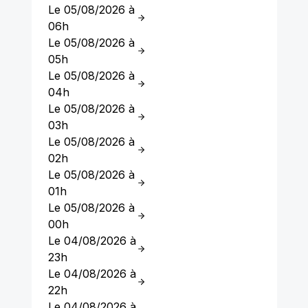
Le 05/08/2026 à
06h
Le 05/08/2026 à
05h
Le 05/08/2026 à
04h
Le 05/08/2026 à
03h
Le 05/08/2026 à
02h
Le 05/08/2026 à
01h
Le 05/08/2026 à
00h
Le 04/08/2026 à
23h
Le 04/08/2026 à
22h
Le 04/08/2026 à