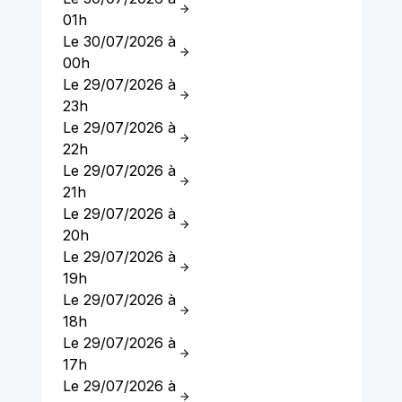
01h
Le 30/07/2026 à
00h
Le 29/07/2026 à
23h
Le 29/07/2026 à
22h
Le 29/07/2026 à
21h
Le 29/07/2026 à
20h
Le 29/07/2026 à
19h
Le 29/07/2026 à
18h
Le 29/07/2026 à
17h
Le 29/07/2026 à