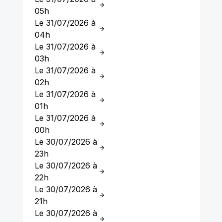
05h
Le 31/07/2026 à
04h
Le 31/07/2026 à
03h
Le 31/07/2026 à
02h
Le 31/07/2026 à
01h
Le 31/07/2026 à
00h
Le 30/07/2026 à
23h
Le 30/07/2026 à
22h
Le 30/07/2026 à
21h
Le 30/07/2026 à