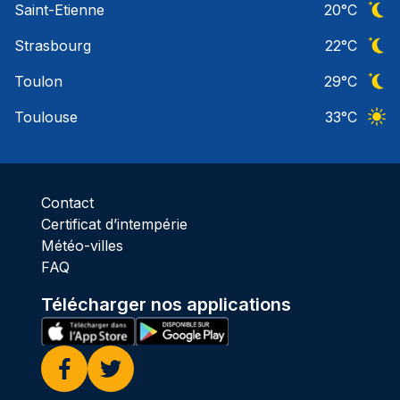
Saint-Etienne
20
°C
Ciel 
Strasbourg
22
°C
Ciel 
Toulon
29
°C
Ciel 
Toulouse
33
°C
Ciel 
Contact
Certificat d’intempérie
Météo-villes
FAQ
Télécharger nos applications
Facebook
Twitter