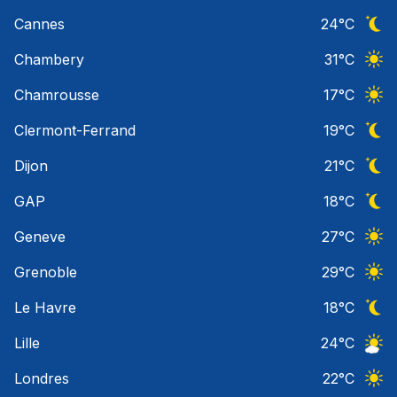
Ciel 
Cannes
24
°C
Ciel 
Chambery
31
°C
Ciel 
Chamrousse
17
°C
Ciel 
Clermont-Ferrand
19
°C
Ciel 
Dijon
21
°C
Ciel 
GAP
18
°C
Ciel 
Geneve
27
°C
Ciel 
Grenoble
29
°C
Ciel 
Le Havre
18
°C
Ciel 
Lille
24
°C
Ciel 
Londres
22
°C