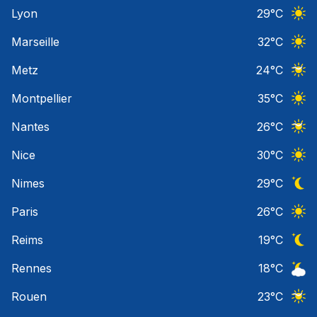
Ciel 
Lyon
29
°C
Ciel 
Marseille
32
°C
Ciel 
Metz
24
°C
Ciel 
Montpellier
35
°C
Ciel 
Nantes
26
°C
Ciel 
Nice
30
°C
Ciel 
Nimes
29
°C
Ciel 
Paris
26
°C
Ciel 
Reims
19
°C
Ciel 
Rennes
18
°C
Ciel 
Rouen
23
°C
Ciel 