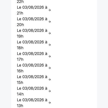
22h
Le 03/08/2026 à
21h
Le 03/08/2026 à
20h
Le 03/08/2026 à
19h
Le 03/08/2026 à
18h
Le 03/08/2026 à
17h
Le 03/08/2026 à
16h
Le 03/08/2026 à
15h
Le 03/08/2026 à
14h
Le 03/08/2026 à
13h