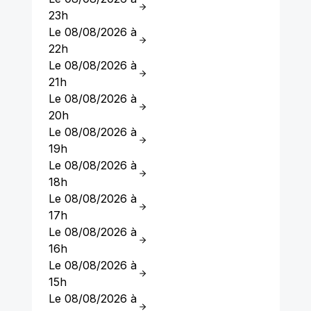
23h
Le 08/08/2026 à
22h
Le 08/08/2026 à
21h
Le 08/08/2026 à
20h
Le 08/08/2026 à
19h
Le 08/08/2026 à
18h
Le 08/08/2026 à
17h
Le 08/08/2026 à
16h
Le 08/08/2026 à
15h
Le 08/08/2026 à