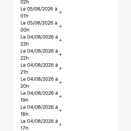
02h
Le 05/08/2026 à
01h
Le 05/08/2026 à
00h
Le 04/08/2026 à
23h
Le 04/08/2026 à
22h
Le 04/08/2026 à
21h
Le 04/08/2026 à
20h
Le 04/08/2026 à
19h
Le 04/08/2026 à
18h
Le 04/08/2026 à
17h