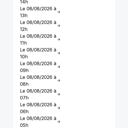
14h
Le 08/08/2026 à
13h
Le 08/08/2026 à
12h
Le 08/08/2026 à
11h
Le 08/08/2026 à
10h
Le 08/08/2026 à
09h
Le 08/08/2026 à
08h
Le 08/08/2026 à
07h
Le 08/08/2026 à
06h
Le 08/08/2026 à
05h