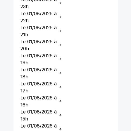
23h
Le 01/08/2026 à
22h
Le 01/08/2026 à
21h
Le 01/08/2026 à
20h
Le 01/08/2026 à
19h
Le 01/08/2026 à
18h
Le 01/08/2026 à
17h
Le 01/08/2026 à
16h
Le 01/08/2026 à
15h
Le 01/08/2026 à