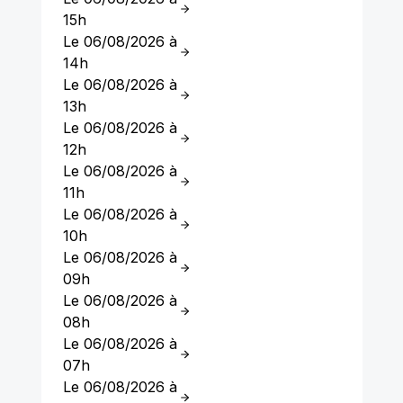
15h
Le 06/08/2026 à
14h
Le 06/08/2026 à
13h
Le 06/08/2026 à
12h
Le 06/08/2026 à
11h
Le 06/08/2026 à
10h
Le 06/08/2026 à
09h
Le 06/08/2026 à
08h
Le 06/08/2026 à
07h
Le 06/08/2026 à