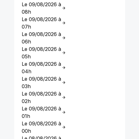
Le 09/08/2026 à
08h
Le 09/08/2026 à
07h
Le 09/08/2026 à
06h
Le 09/08/2026 à
05h
Le 09/08/2026 à
04h
Le 09/08/2026 à
03h
Le 09/08/2026 à
02h
Le 09/08/2026 à
01h
Le 09/08/2026 à
00h
Le 08/08/2026 à