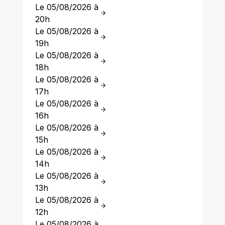
Le 05/08/2026 à
20h
Le 05/08/2026 à
19h
Le 05/08/2026 à
18h
Le 05/08/2026 à
17h
Le 05/08/2026 à
16h
Le 05/08/2026 à
15h
Le 05/08/2026 à
14h
Le 05/08/2026 à
13h
Le 05/08/2026 à
12h
Le 05/08/2026 à