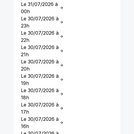
Le 31/07/2026 à
00h
Le 30/07/2026 à
23h
Le 30/07/2026 à
22h
Le 30/07/2026 à
21h
Le 30/07/2026 à
20h
Le 30/07/2026 à
19h
Le 30/07/2026 à
18h
Le 30/07/2026 à
17h
Le 30/07/2026 à
16h
Le 30/07/2026 à