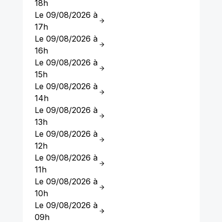
18h
Le 09/08/2026 à
17h
Le 09/08/2026 à
16h
Le 09/08/2026 à
15h
Le 09/08/2026 à
14h
Le 09/08/2026 à
13h
Le 09/08/2026 à
12h
Le 09/08/2026 à
11h
Le 09/08/2026 à
10h
Le 09/08/2026 à
09h