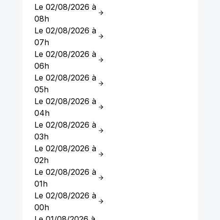
Le 02/08/2026 à
08h
Le 02/08/2026 à
07h
Le 02/08/2026 à
06h
Le 02/08/2026 à
05h
Le 02/08/2026 à
04h
Le 02/08/2026 à
03h
Le 02/08/2026 à
02h
Le 02/08/2026 à
01h
Le 02/08/2026 à
00h
Le 01/08/2026 à