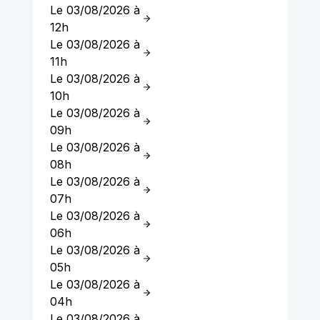
Le 03/08/2026 à
12h
Le 03/08/2026 à
11h
Le 03/08/2026 à
10h
Le 03/08/2026 à
09h
Le 03/08/2026 à
08h
Le 03/08/2026 à
07h
Le 03/08/2026 à
06h
Le 03/08/2026 à
05h
Le 03/08/2026 à
04h
Le 03/08/2026 à