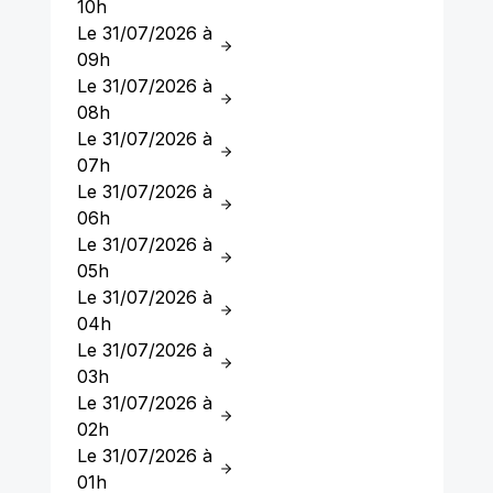
10h
Le 31/07/2026 à
09h
Le 31/07/2026 à
08h
Le 31/07/2026 à
07h
Le 31/07/2026 à
06h
Le 31/07/2026 à
05h
Le 31/07/2026 à
04h
Le 31/07/2026 à
03h
Le 31/07/2026 à
02h
Le 31/07/2026 à
01h