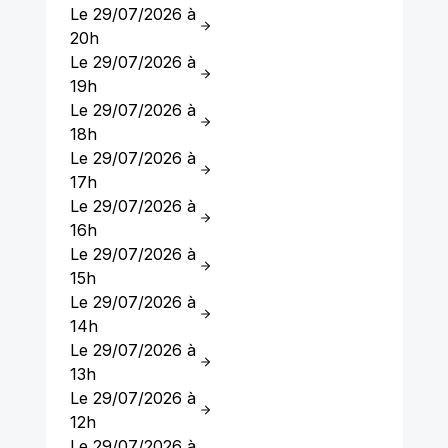
Le 29/07/2026 à
20h
Le 29/07/2026 à
19h
Le 29/07/2026 à
18h
Le 29/07/2026 à
17h
Le 29/07/2026 à
16h
Le 29/07/2026 à
15h
Le 29/07/2026 à
14h
Le 29/07/2026 à
13h
Le 29/07/2026 à
12h
Le 29/07/2026 à