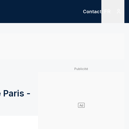
FR
Contact
Menu
Menu des
Paris -