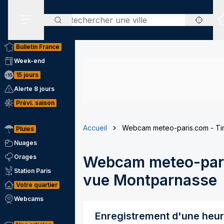
Rechercher
Menu secondaire
Bulletin France
Week-end
15 jours
Alerte 8 jours
Prévi. saison
Accueil
Webcam meteo-paris.com - Ti
Pluies
Nuages
Orages
Webcam meteo-pari
Station Paris
vue Montparnasse
Votre quartier
Webcams
Enregistrement d'une heu