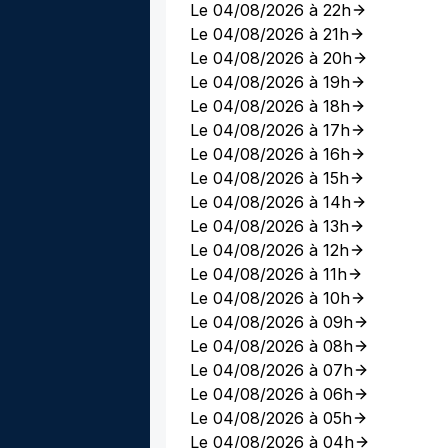
Le 04/08/2026 à 22h
Le 04/08/2026 à 21h
Le 04/08/2026 à 20h
Le 04/08/2026 à 19h
Le 04/08/2026 à 18h
Le 04/08/2026 à 17h
Le 04/08/2026 à 16h
Le 04/08/2026 à 15h
Le 04/08/2026 à 14h
Le 04/08/2026 à 13h
Le 04/08/2026 à 12h
Le 04/08/2026 à 11h
Le 04/08/2026 à 10h
Le 04/08/2026 à 09h
Le 04/08/2026 à 08h
Le 04/08/2026 à 07h
Le 04/08/2026 à 06h
Le 04/08/2026 à 05h
Le 04/08/2026 à 04h