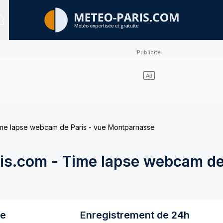
Sites expertisés
me lapse webcam de Paris - vue Montparnasse
s.com - Time lapse webcam de 
re
Enregistrement de 24h