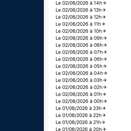
Le 02/08/2026 à 14h
Le 02/08/2026 à 13h
Le 02/08/2026 à 12h
Le 02/08/2026 à 11h
Le 02/08/2026 à 10h
Le 02/08/2026 à 09h
Le 02/08/2026 à 08h
Le 02/08/2026 à 07h
Le 02/08/2026 à 06h
Le 02/08/2026 à 05h
Le 02/08/2026 à 04h
Le 02/08/2026 à 03h
Le 02/08/2026 à 02h
Le 02/08/2026 à 01h
Le 02/08/2026 à 00h
Le 01/08/2026 à 23h
Le 01/08/2026 à 22h
Le 01/08/2026 à 21h
Le 01/08/2026 à 20h