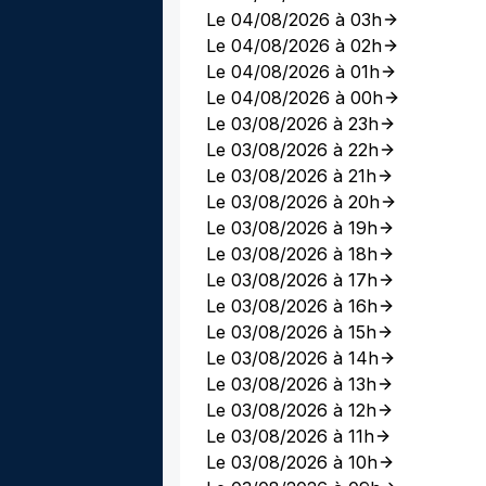
Le 04/08/2026 à 03h
Le 04/08/2026 à 02h
Le 04/08/2026 à 01h
Le 04/08/2026 à 00h
Le 03/08/2026 à 23h
Le 03/08/2026 à 22h
Le 03/08/2026 à 21h
Le 03/08/2026 à 20h
Le 03/08/2026 à 19h
Le 03/08/2026 à 18h
Le 03/08/2026 à 17h
Le 03/08/2026 à 16h
Le 03/08/2026 à 15h
Le 03/08/2026 à 14h
Le 03/08/2026 à 13h
Le 03/08/2026 à 12h
Le 03/08/2026 à 11h
Le 03/08/2026 à 10h