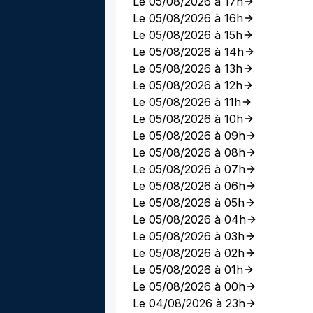
Le 05/08/2026 à 17h
Le 05/08/2026 à 16h
Le 05/08/2026 à 15h
Le 05/08/2026 à 14h
Le 05/08/2026 à 13h
Le 05/08/2026 à 12h
Le 05/08/2026 à 11h
Le 05/08/2026 à 10h
Le 05/08/2026 à 09h
Le 05/08/2026 à 08h
Le 05/08/2026 à 07h
Le 05/08/2026 à 06h
Le 05/08/2026 à 05h
Le 05/08/2026 à 04h
Le 05/08/2026 à 03h
Le 05/08/2026 à 02h
Le 05/08/2026 à 01h
Le 05/08/2026 à 00h
Le 04/08/2026 à 23h