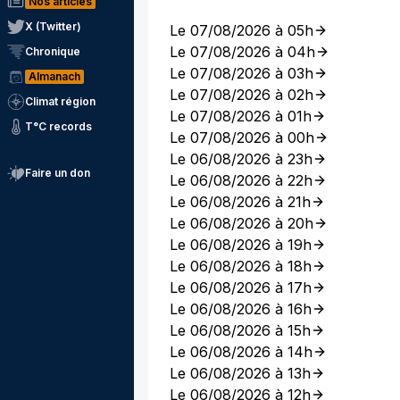
Nos articles
X (Twitter)
Le 07/08/2026 à 05h
Le 07/08/2026 à 04h
Chronique
Le 07/08/2026 à 03h
Almanach
Le 07/08/2026 à 02h
Climat région
Le 07/08/2026 à 01h
T°C records
Le 07/08/2026 à 00h
Le 06/08/2026 à 23h
Faire un don
Le 06/08/2026 à 22h
Le 06/08/2026 à 21h
Le 06/08/2026 à 20h
Le 06/08/2026 à 19h
Le 06/08/2026 à 18h
Le 06/08/2026 à 17h
Le 06/08/2026 à 16h
Le 06/08/2026 à 15h
Le 06/08/2026 à 14h
Le 06/08/2026 à 13h
Le 06/08/2026 à 12h