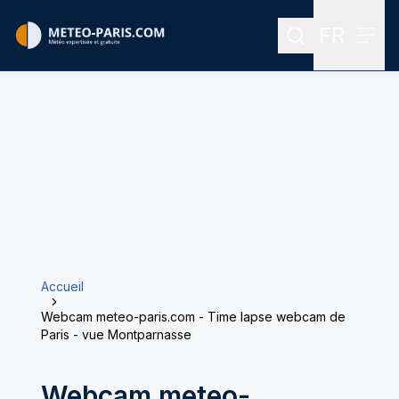
FR
Rechercher
Menu
Menu des
Accueil
Webcam meteo-paris.com - Time lapse webcam de
Paris - vue Montparnasse
Webcam meteo-