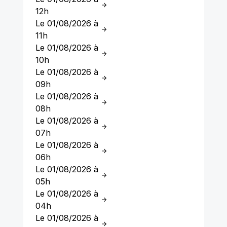
12h
Le 01/08/2026 à
11h
Le 01/08/2026 à
10h
Le 01/08/2026 à
09h
Le 01/08/2026 à
08h
Le 01/08/2026 à
07h
Le 01/08/2026 à
06h
Le 01/08/2026 à
05h
Le 01/08/2026 à
04h
Le 01/08/2026 à