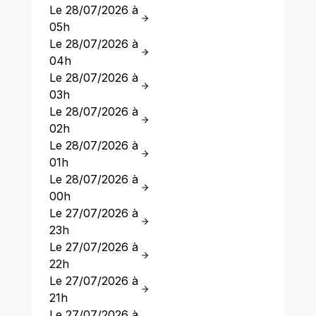
Le 28/07/2026 à
05h
Le 28/07/2026 à
04h
Le 28/07/2026 à
03h
Le 28/07/2026 à
02h
Le 28/07/2026 à
01h
Le 28/07/2026 à
00h
Le 27/07/2026 à
23h
Le 27/07/2026 à
22h
Le 27/07/2026 à
21h
Le 27/07/2026 à