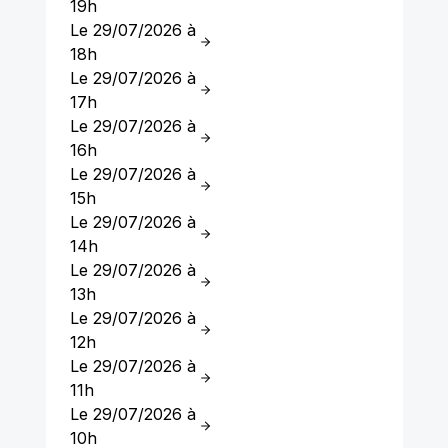
19h
Le 29/07/2026 à
18h
Le 29/07/2026 à
17h
Le 29/07/2026 à
16h
Le 29/07/2026 à
15h
Le 29/07/2026 à
14h
Le 29/07/2026 à
13h
Le 29/07/2026 à
12h
Le 29/07/2026 à
11h
Le 29/07/2026 à
10h