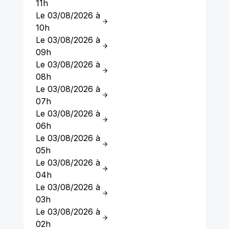
11h
Le 03/08/2026 à
10h
Le 03/08/2026 à
09h
Le 03/08/2026 à
08h
Le 03/08/2026 à
07h
Le 03/08/2026 à
06h
Le 03/08/2026 à
05h
Le 03/08/2026 à
04h
Le 03/08/2026 à
03h
Le 03/08/2026 à
02h