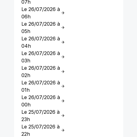
07h
Le 26/07/2026 à
06h
Le 26/07/2026 à
05h
Le 26/07/2026 à
04h
Le 26/07/2026 à
03h
Le 26/07/2026 à
02h
Le 26/07/2026 à
01h
Le 26/07/2026 à
00h
Le 25/07/2026 à
23h
Le 25/07/2026 à
22h