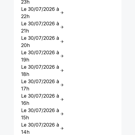
23h
Le 30/07/2026 à
22h
Le 30/07/2026 à
21h
Le 30/07/2026 à
20h
Le 30/07/2026 à
19h
Le 30/07/2026 à
18h
Le 30/07/2026 à
17h
Le 30/07/2026 à
16h
Le 30/07/2026 à
15h
Le 30/07/2026 à
14h