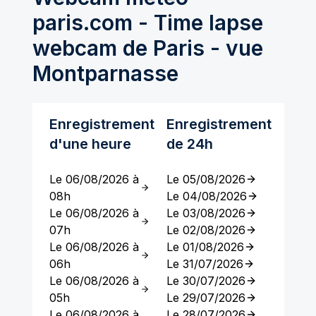
paris.com - Time lapse
webcam de Paris - vue
Montparnasse
Enregistrement
Enregistrement
d'une heure
de 24h
Le 06/08/2026 à
Le 05/08/2026
08h
Le 04/08/2026
Le 06/08/2026 à
Le 03/08/2026
07h
Le 02/08/2026
Le 06/08/2026 à
Le 01/08/2026
06h
Le 31/07/2026
Le 06/08/2026 à
Le 30/07/2026
05h
Le 29/07/2026
Le 06/08/2026 à
Le 28/07/2026