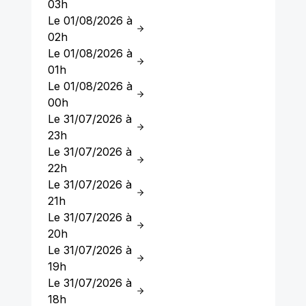
03h
Le 01/08/2026 à
02h
Le 01/08/2026 à
01h
Le 01/08/2026 à
00h
Le 31/07/2026 à
23h
Le 31/07/2026 à
22h
Le 31/07/2026 à
21h
Le 31/07/2026 à
20h
Le 31/07/2026 à
19h
Le 31/07/2026 à
18h