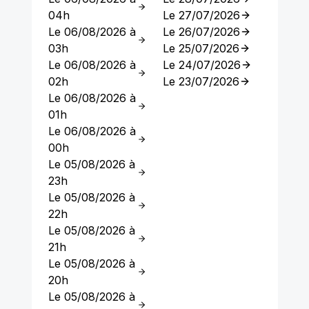
04h
Le 27/07/2026
Le 06/08/2026 à
Le 26/07/2026
03h
Le 25/07/2026
Le 06/08/2026 à
Le 24/07/2026
02h
Le 23/07/2026
Le 06/08/2026 à
01h
Le 06/08/2026 à
00h
Le 05/08/2026 à
23h
Le 05/08/2026 à
22h
Le 05/08/2026 à
21h
Le 05/08/2026 à
20h
Le 05/08/2026 à