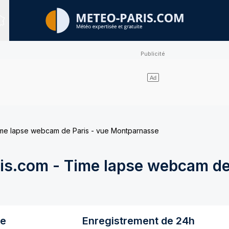
Sites expertisés
me lapse webcam de Paris - vue Montparnasse
s.com - Time lapse webcam de 
re
Enregistrement de 24h