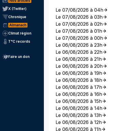
Nos articles
X (Twitter)
Le 07/08/2026 à 04h
Le 07/08/2026 à 03h
Chronique
Le 07/08/2026 à 02h
Almanach
Le 07/08/2026 à 01h
Climat région
Le 07/08/2026 à 00h
T°C records
Le 06/08/2026 à 23h
Le 06/08/2026 à 22h
Faire un don
Le 06/08/2026 à 21h
Le 06/08/2026 à 20h
Le 06/08/2026 à 19h
Le 06/08/2026 à 18h
Le 06/08/2026 à 17h
Le 06/08/2026 à 16h
Le 06/08/2026 à 15h
Le 06/08/2026 à 14h
Le 06/08/2026 à 13h
Le 06/08/2026 à 12h
Le 06/08/2026 à 11h