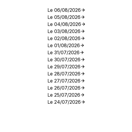
Le 06/08/2026
Le 05/08/2026
Le 04/08/2026
Le 03/08/2026
Le 02/08/2026
Le 01/08/2026
Le 31/07/2026
Le 30/07/2026
Le 29/07/2026
Le 28/07/2026
Le 27/07/2026
Le 26/07/2026
Le 25/07/2026
Le 24/07/2026