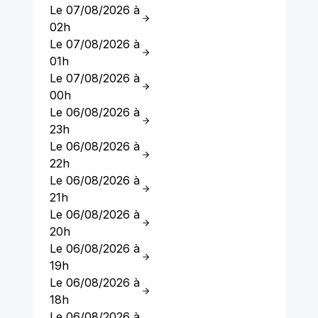
Le 07/08/2026 à
02h
Le 07/08/2026 à
01h
Le 07/08/2026 à
00h
Le 06/08/2026 à
23h
Le 06/08/2026 à
22h
Le 06/08/2026 à
21h
Le 06/08/2026 à
20h
Le 06/08/2026 à
19h
Le 06/08/2026 à
18h
Le 06/08/2026 à