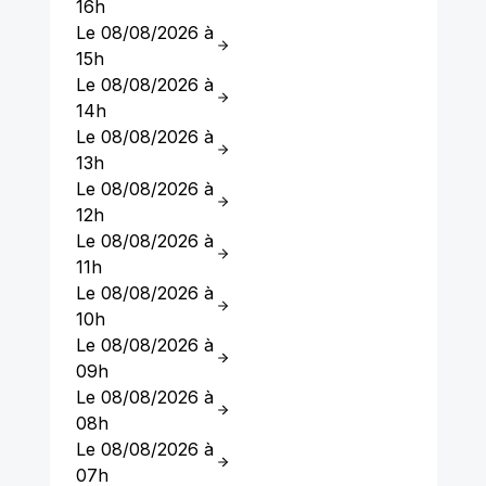
16h
Le 08/08/2026 à
15h
Le 08/08/2026 à
14h
Le 08/08/2026 à
13h
Le 08/08/2026 à
12h
Le 08/08/2026 à
11h
Le 08/08/2026 à
10h
Le 08/08/2026 à
09h
Le 08/08/2026 à
08h
Le 08/08/2026 à
07h