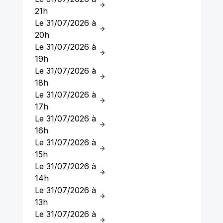
21h
Le 31/07/2026 à
20h
Le 31/07/2026 à
19h
Le 31/07/2026 à
18h
Le 31/07/2026 à
17h
Le 31/07/2026 à
16h
Le 31/07/2026 à
15h
Le 31/07/2026 à
14h
Le 31/07/2026 à
13h
Le 31/07/2026 à