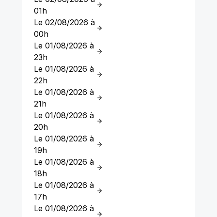
01h
Le 02/08/2026 à
00h
Le 01/08/2026 à
23h
Le 01/08/2026 à
22h
Le 01/08/2026 à
21h
Le 01/08/2026 à
20h
Le 01/08/2026 à
19h
Le 01/08/2026 à
18h
Le 01/08/2026 à
17h
Le 01/08/2026 à