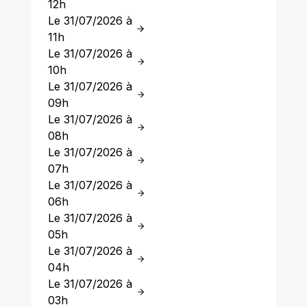
12h
Le 31/07/2026 à
11h
Le 31/07/2026 à
10h
Le 31/07/2026 à
09h
Le 31/07/2026 à
08h
Le 31/07/2026 à
07h
Le 31/07/2026 à
06h
Le 31/07/2026 à
05h
Le 31/07/2026 à
04h
Le 31/07/2026 à
03h