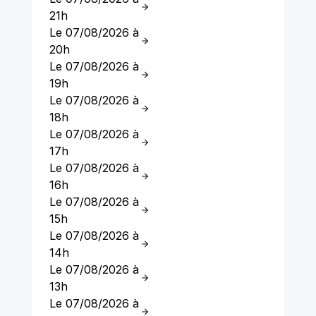
21h
Le 07/08/2026 à
20h
Le 07/08/2026 à
19h
Le 07/08/2026 à
18h
Le 07/08/2026 à
17h
Le 07/08/2026 à
16h
Le 07/08/2026 à
15h
Le 07/08/2026 à
14h
Le 07/08/2026 à
13h
Le 07/08/2026 à