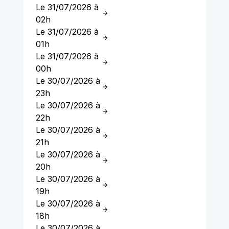
Le 31/07/2026 à
02h
Le 31/07/2026 à
01h
Le 31/07/2026 à
00h
Le 30/07/2026 à
23h
Le 30/07/2026 à
22h
Le 30/07/2026 à
21h
Le 30/07/2026 à
20h
Le 30/07/2026 à
19h
Le 30/07/2026 à
18h
Le 30/07/2026 à