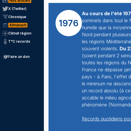
Nos articles
X (Twitter)
Au cours de l'été 19
Chronique
sommets dans tout le N
1976
Almanach
humide que la moyenne 
Climat région
Nord pendant plusieurs 
les régions Méditerran
T°C records
souvent violents.
Du 22
(soient pendant 2 sema
Faire un don
toutes les régions du 
France ne dépasse jama
pays - à Paris, l'effet
le minimum ne descend 
un record absolu (à cet
accable le milieu agri
phénomène (Normandie,
Records quotidiens pou