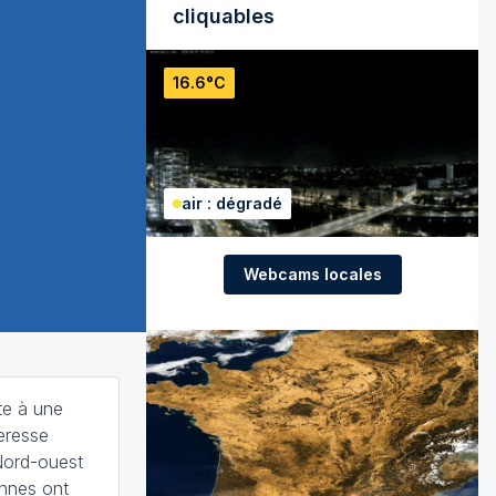
cliquables
16.6°C
air : dégradé
Webcams locales
te à une
heresse
Nord-ouest
ennes ont