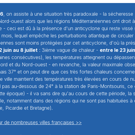
76
, on assiste à une situation très paradoxale - la sécheresse 
ord-ouest alors que les régions Méditerranéennes ont droit 
- ceci est dû à la présence d'un anticyclone qui reste vissé 
mois, lequel empêche les perturbations atlantique de circuler 
éennes sont moins protégées par cet anticyclone, d'où la pr
 juin au 8 juillet
: 3ième vague de chaleur -
entre le 23 juin 
ines consécutives), les températures atteignent ou dépassen
Nord et du Nord-ouest - en revanche, la valeur maximale obs
is 37° et on peut dire que ces très fortes chaleurs concernent
 de ville maintient des températures très élevées en cours de nu
pas au-dessous de 24° à la station de Paris-Montsouris, ce 
te époque) - il va sans dire qu'au cours de cette période, la
cole, notamment dans des régions qui ne sont pas habituées à
 Picardie et Bretagne).
r de nombreuses villes françaises >>