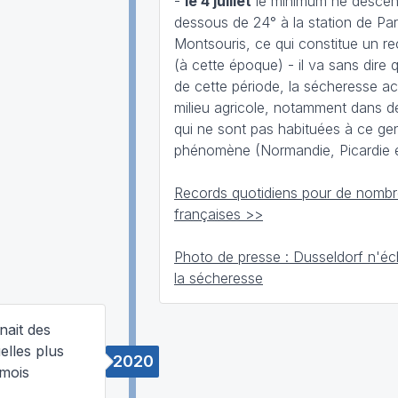
-
le 4 juillet
le minimum ne descen
dessous de 24° à la station de Par
Montsouris, ce qui constitue un r
(à cette époque) - il va sans dire 
de cette période, la sécheresse ac
milieu agricole, notamment dans d
qui ne sont pas habituées à ce ge
phénomène (Normandie, Picardie e
Records quotidiens pour de nombre
françaises >>
Photo de presse : Dusseldorf n'é
la sécheresse
nait des
lles plus
2020
 mois