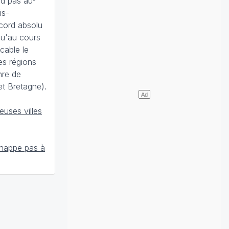
d pas au-
is-
ecord absolu
qu'au cours
cable le
es régions
nre de
t Bretagne).
uses villes
chappe pas à