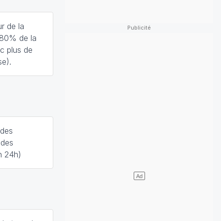
r de la
ur 80% de la
c plus de
se).
 des
 des
n 24h)