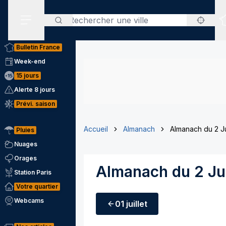
Rechercher
Menu secondaire
Bulletin France
Week-end
15 jours
Alerte 8 jours
Prévi. saison
Accueil
Almanach
Almanach du 2 Ju
Pluies
Nuages
Orages
Almanach du 2 Jui
Station Paris
Votre quartier
Webcams
01 juillet