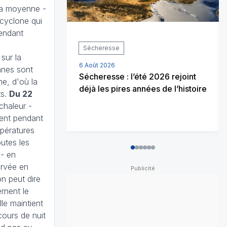
la moyenne -
icyclone qui
pendant
Sécheresse
 sur la
6 Août 2026
nnes sont
Sécheresse : l’été 2026 rejoint
e, d'où la
déjà les pires années de l’histoire
ts.
Du 22
chaleur -
ent pendant
pératures
utes les
0
1
2
3
4
5
 - en
ervée en
n peut dire
rnent le
lle maintient
cours de nuit