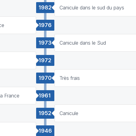
1982
Canicule dans le sud du pays
1976
ce
1973
Canicule dans le Sud
1972
1970
Très frais
1961
la France
1952
Canicule
1946