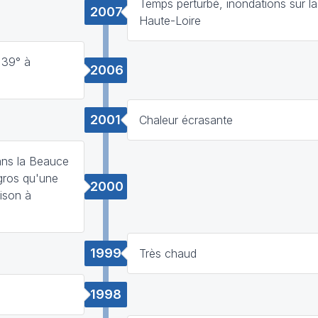
Temps perturbé, inondations sur la 
2007
Haute-Loire
 39° à
2006
2001
Chaleur écrasante
ans la Beauce
 gros qu'une
2000
aison à
1999
Très chaud
1998