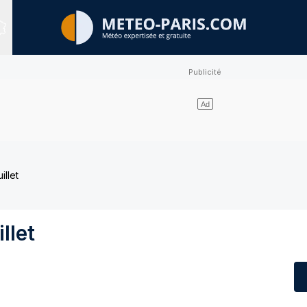
Sites expertisés
illet
llet