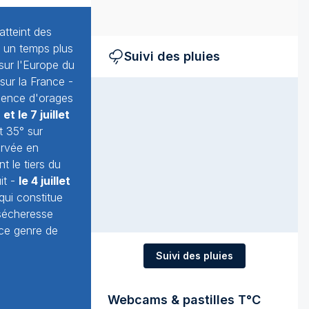
atteint des
à un temps plus
Suivi des pluies
sur l'Europe du
sur la France -
ésence d'orages
et le 7 juillet
t 35° sur
ervée en
 le tiers du
it -
le 4 juillet
qui constitue
 sécheresse
 ce genre de
Suivi des pluies
Webcams & pastilles T°C