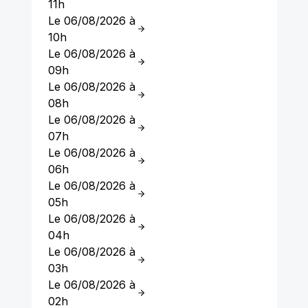
11h
Le 06/08/2026 à
10h
Le 06/08/2026 à
09h
Le 06/08/2026 à
08h
Le 06/08/2026 à
07h
Le 06/08/2026 à
06h
Le 06/08/2026 à
05h
Le 06/08/2026 à
04h
Le 06/08/2026 à
03h
Le 06/08/2026 à
02h