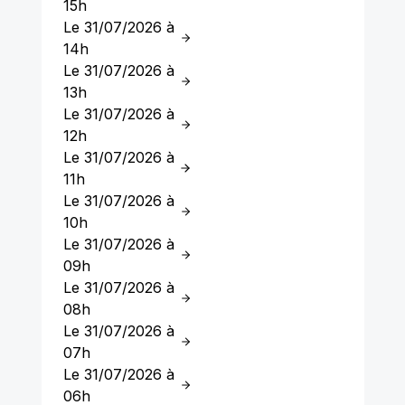
15h
Le 31/07/2026 à
14h
Le 31/07/2026 à
13h
Le 31/07/2026 à
12h
Le 31/07/2026 à
11h
Le 31/07/2026 à
10h
Le 31/07/2026 à
09h
Le 31/07/2026 à
08h
Le 31/07/2026 à
07h
Le 31/07/2026 à
06h