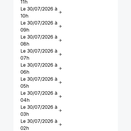
11h
Le 30/07/2026 à
10h
Le 30/07/2026 à
09h
Le 30/07/2026 à
08h
Le 30/07/2026 à
07h
Le 30/07/2026 à
06h
Le 30/07/2026 à
05h
Le 30/07/2026 à
04h
Le 30/07/2026 à
03h
Le 30/07/2026 à
02h