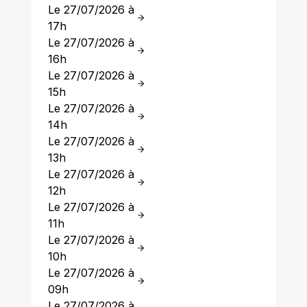
Le 27/07/2026 à
17h
Le 27/07/2026 à
16h
Le 27/07/2026 à
15h
Le 27/07/2026 à
14h
Le 27/07/2026 à
13h
Le 27/07/2026 à
12h
Le 27/07/2026 à
11h
Le 27/07/2026 à
10h
Le 27/07/2026 à
09h
Le 27/07/2026 à