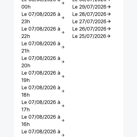
00h
Le 29/07/2026
Le 07/08/2026 à
Le 28/07/2026
23h
Le 27/07/2026
Le 07/08/2026 à
Le 26/07/2026
22h
Le 25/07/2026
Le 07/08/2026 à
21h
Le 07/08/2026 à
20h
Le 07/08/2026 à
19h
Le 07/08/2026 à
18h
Le 07/08/2026 à
17h
Le 07/08/2026 à
16h
Le 07/08/2026 à