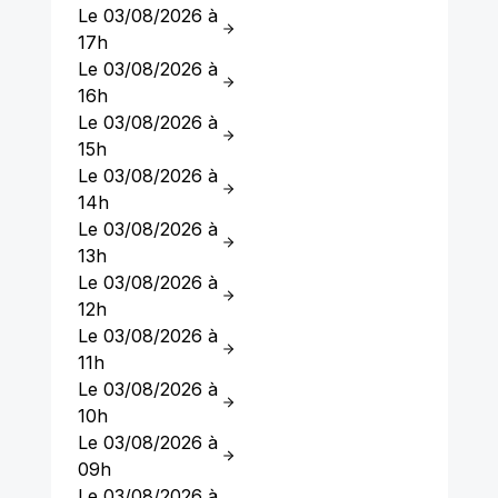
Le 03/08/2026 à
17h
Le 03/08/2026 à
16h
Le 03/08/2026 à
15h
Le 03/08/2026 à
14h
Le 03/08/2026 à
13h
Le 03/08/2026 à
12h
Le 03/08/2026 à
11h
Le 03/08/2026 à
10h
Le 03/08/2026 à
09h
Le 03/08/2026 à