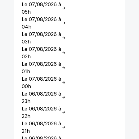
Le 07/08/2026 à
05h
Le 07/08/2026 à
04h
Le 07/08/2026 à
03h
Le 07/08/2026 à
02h
Le 07/08/2026 à
01h
Le 07/08/2026 à
00h
Le 06/08/2026 à
23h
Le 06/08/2026 à
22h
Le 06/08/2026 à
21h
Le 06/08/2026 à