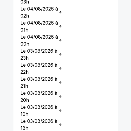
03h
Le 04/08/2026 à
02h
Le 04/08/2026 à
01h
Le 04/08/2026 à
00h
Le 03/08/2026 à
23h
Le 03/08/2026 à
22h
Le 03/08/2026 à
21h
Le 03/08/2026 à
20h
Le 03/08/2026 à
19h
Le 03/08/2026 à
18h