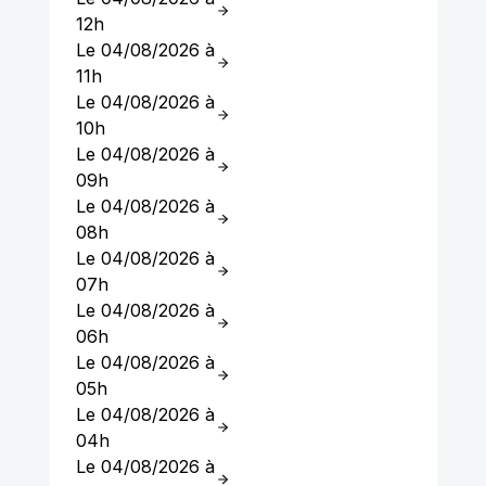
12h
Le 04/08/2026 à
11h
Le 04/08/2026 à
10h
Le 04/08/2026 à
09h
Le 04/08/2026 à
08h
Le 04/08/2026 à
07h
Le 04/08/2026 à
06h
Le 04/08/2026 à
05h
Le 04/08/2026 à
04h
Le 04/08/2026 à