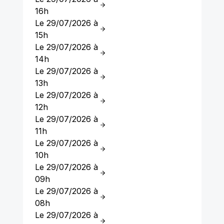
16h
Le 29/07/2026 à
15h
Le 29/07/2026 à
14h
Le 29/07/2026 à
13h
Le 29/07/2026 à
12h
Le 29/07/2026 à
11h
Le 29/07/2026 à
10h
Le 29/07/2026 à
09h
Le 29/07/2026 à
08h
Le 29/07/2026 à