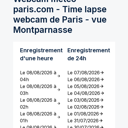
paris.com - Time lapse
webcam de Paris - vue
Montparnasse
Enregistrement
Enregistrement
d'une heure
de 24h
Le 08/08/2026 à
Le 07/08/2026
04h
Le 06/08/2026
Le 08/08/2026 à
Le 05/08/2026
03h
Le 04/08/2026
Le 08/08/2026 à
Le 03/08/2026
02h
Le 02/08/2026
Le 08/08/2026 à
Le 01/08/2026
01h
Le 31/07/2026
Le 08/08/2026 à
Le 30/07/2026