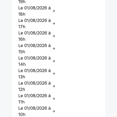
19h
Le 01/08/2026 à
18h
Le 01/08/2026 à
17h
Le 01/08/2026 à
16h
Le 01/08/2026 à
15h
Le 01/08/2026 à
14h
Le 01/08/2026 à
13h
Le 01/08/2026 à
12h
Le 01/08/2026 à
11h
Le 01/08/2026 à
10h