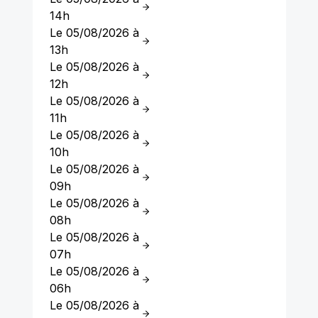
14h
Le 05/08/2026 à
13h
Le 05/08/2026 à
12h
Le 05/08/2026 à
11h
Le 05/08/2026 à
10h
Le 05/08/2026 à
09h
Le 05/08/2026 à
08h
Le 05/08/2026 à
07h
Le 05/08/2026 à
06h
Le 05/08/2026 à