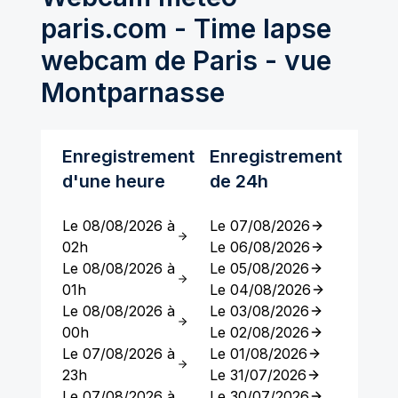
paris.com - Time lapse
webcam de Paris - vue
Montparnasse
Enregistrement
Enregistrement
d'une heure
de 24h
Le 08/08/2026 à
Le 07/08/2026
02h
Le 06/08/2026
Le 08/08/2026 à
Le 05/08/2026
01h
Le 04/08/2026
Le 08/08/2026 à
Le 03/08/2026
00h
Le 02/08/2026
Le 07/08/2026 à
Le 01/08/2026
23h
Le 31/07/2026
Le 07/08/2026 à
Le 30/07/2026