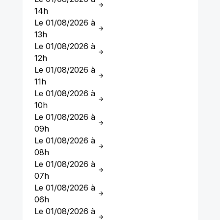
14h
Le 01/08/2026 à
13h
Le 01/08/2026 à
12h
Le 01/08/2026 à
11h
Le 01/08/2026 à
10h
Le 01/08/2026 à
09h
Le 01/08/2026 à
08h
Le 01/08/2026 à
07h
Le 01/08/2026 à
06h
Le 01/08/2026 à