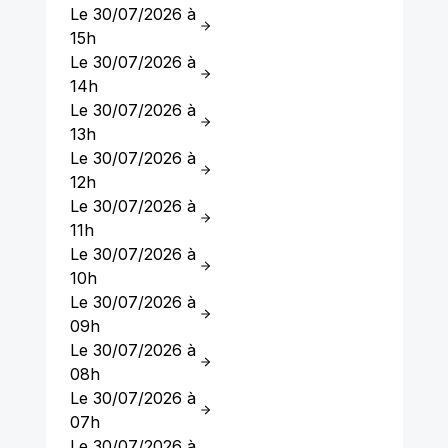
Le 30/07/2026 à
15h
Le 30/07/2026 à
14h
Le 30/07/2026 à
13h
Le 30/07/2026 à
12h
Le 30/07/2026 à
11h
Le 30/07/2026 à
10h
Le 30/07/2026 à
09h
Le 30/07/2026 à
08h
Le 30/07/2026 à
07h
Le 30/07/2026 à