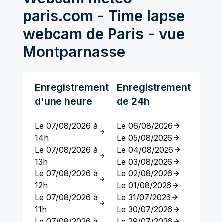
paris.com - Time lapse
webcam de Paris - vue
Montparnasse
Enregistrement
Enregistrement
d'une heure
de 24h
Le 07/08/2026 à
Le 06/08/2026
14h
Le 05/08/2026
Le 07/08/2026 à
Le 04/08/2026
13h
Le 03/08/2026
Le 07/08/2026 à
Le 02/08/2026
12h
Le 01/08/2026
Le 07/08/2026 à
Le 31/07/2026
11h
Le 30/07/2026
Le 07/08/2026 à
Le 29/07/2026