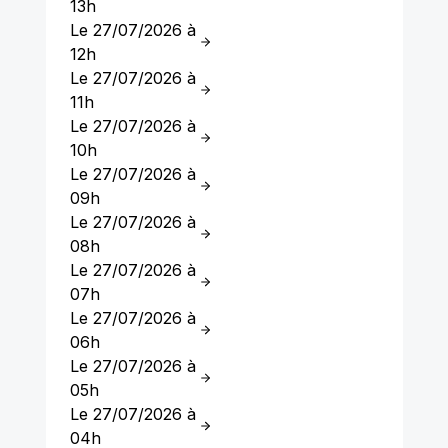
13h
Le 27/07/2026 à
12h
Le 27/07/2026 à
11h
Le 27/07/2026 à
10h
Le 27/07/2026 à
09h
Le 27/07/2026 à
08h
Le 27/07/2026 à
07h
Le 27/07/2026 à
06h
Le 27/07/2026 à
05h
Le 27/07/2026 à
04h