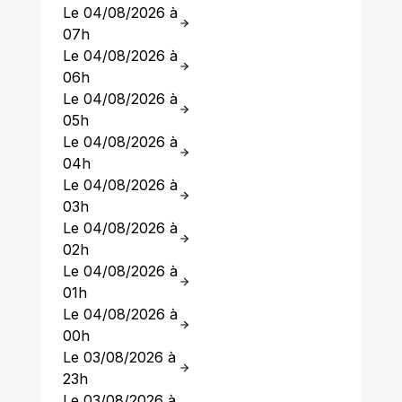
Le 04/08/2026 à
07h
Le 04/08/2026 à
06h
Le 04/08/2026 à
05h
Le 04/08/2026 à
04h
Le 04/08/2026 à
03h
Le 04/08/2026 à
02h
Le 04/08/2026 à
01h
Le 04/08/2026 à
00h
Le 03/08/2026 à
23h
Le 03/08/2026 à