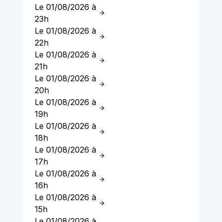
Le 01/08/2026 à
23h
Le 01/08/2026 à
22h
Le 01/08/2026 à
21h
Le 01/08/2026 à
20h
Le 01/08/2026 à
19h
Le 01/08/2026 à
18h
Le 01/08/2026 à
17h
Le 01/08/2026 à
16h
Le 01/08/2026 à
15h
Le 01/08/2026 à