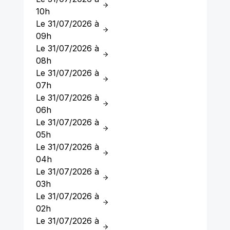
10h
Le 31/07/2026 à
09h
Le 31/07/2026 à
08h
Le 31/07/2026 à
07h
Le 31/07/2026 à
06h
Le 31/07/2026 à
05h
Le 31/07/2026 à
04h
Le 31/07/2026 à
03h
Le 31/07/2026 à
02h
Le 31/07/2026 à