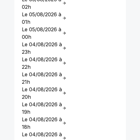
02h
Le 05/08/2026 à
01h
Le 05/08/2026 à
00h
Le 04/08/2026 à
23h
Le 04/08/2026 à
22h
Le 04/08/2026 à
21h
Le 04/08/2026 à
20h
Le 04/08/2026 à
19h
Le 04/08/2026 à
18h
Le 04/08/2026 à