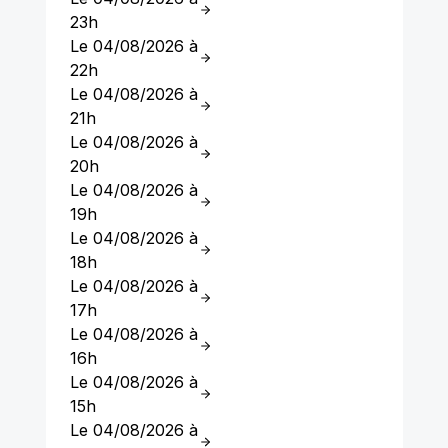
23h
Le 04/08/2026 à
22h
Le 04/08/2026 à
21h
Le 04/08/2026 à
20h
Le 04/08/2026 à
19h
Le 04/08/2026 à
18h
Le 04/08/2026 à
17h
Le 04/08/2026 à
16h
Le 04/08/2026 à
15h
Le 04/08/2026 à