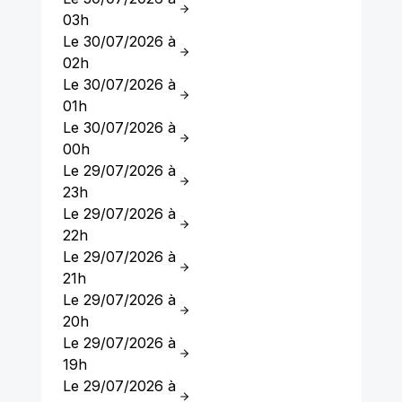
03h
Le 30/07/2026 à
02h
Le 30/07/2026 à
01h
Le 30/07/2026 à
00h
Le 29/07/2026 à
23h
Le 29/07/2026 à
22h
Le 29/07/2026 à
21h
Le 29/07/2026 à
20h
Le 29/07/2026 à
19h
Le 29/07/2026 à