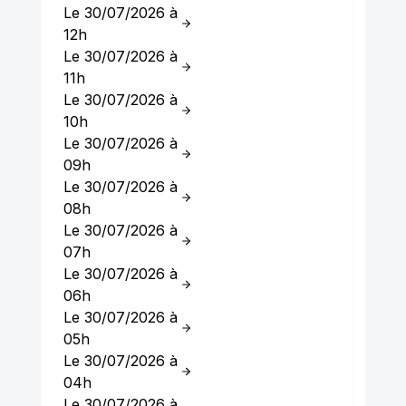
Le 30/07/2026 à
12h
Le 30/07/2026 à
11h
Le 30/07/2026 à
10h
Le 30/07/2026 à
09h
Le 30/07/2026 à
08h
Le 30/07/2026 à
07h
Le 30/07/2026 à
06h
Le 30/07/2026 à
05h
Le 30/07/2026 à
04h
Le 30/07/2026 à