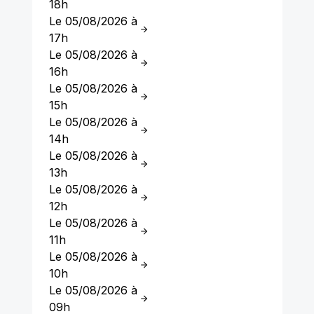
18h
Le 05/08/2026 à
17h
Le 05/08/2026 à
16h
Le 05/08/2026 à
15h
Le 05/08/2026 à
14h
Le 05/08/2026 à
13h
Le 05/08/2026 à
12h
Le 05/08/2026 à
11h
Le 05/08/2026 à
10h
Le 05/08/2026 à
09h