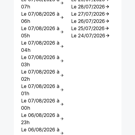
07h
Le 28/07/2026
Le 07/08/2026 à
Le 27/07/2026
06h
Le 26/07/2026
Le 07/08/2026 à
Le 25/07/2026
05h
Le 24/07/2026
Le 07/08/2026 à
04h
Le 07/08/2026 à
03h
Le 07/08/2026 à
02h
Le 07/08/2026 à
01h
Le 07/08/2026 à
00h
Le 06/08/2026 à
23h
Le 06/08/2026 à