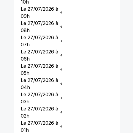
10h
Le 27/07/2026 à
09h
Le 27/07/2026 à
08h
Le 27/07/2026 à
07h
Le 27/07/2026 à
06h
Le 27/07/2026 à
05h
Le 27/07/2026 à
04h
Le 27/07/2026 à
03h
Le 27/07/2026 à
02h
Le 27/07/2026 à
01h