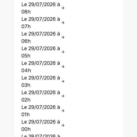
Le 29/07/2026 à
08h
Le 29/07/2026 à
07h
Le 29/07/2026 à
06h
Le 29/07/2026 à
05h
Le 29/07/2026 à
04h
Le 29/07/2026 à
03h
Le 29/07/2026 à
02h
Le 29/07/2026 à
01h
Le 29/07/2026 à
00h
Le 28/07/2026 à