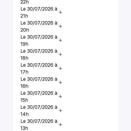
22h
Le 30/07/2026 à
21h
Le 30/07/2026 à
20h
Le 30/07/2026 à
19h
Le 30/07/2026 à
18h
Le 30/07/2026 à
17h
Le 30/07/2026 à
16h
Le 30/07/2026 à
15h
Le 30/07/2026 à
14h
Le 30/07/2026 à
13h