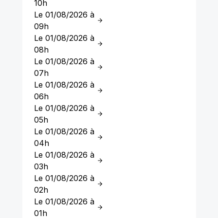
10h
Le 01/08/2026 à
09h
Le 01/08/2026 à
08h
Le 01/08/2026 à
07h
Le 01/08/2026 à
06h
Le 01/08/2026 à
05h
Le 01/08/2026 à
04h
Le 01/08/2026 à
03h
Le 01/08/2026 à
02h
Le 01/08/2026 à
01h