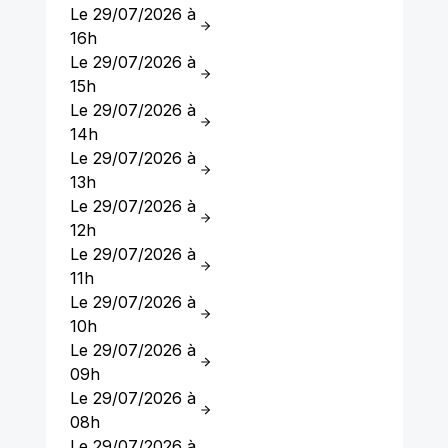
Le 29/07/2026 à
16h
Le 29/07/2026 à
15h
Le 29/07/2026 à
14h
Le 29/07/2026 à
13h
Le 29/07/2026 à
12h
Le 29/07/2026 à
11h
Le 29/07/2026 à
10h
Le 29/07/2026 à
09h
Le 29/07/2026 à
08h
Le 29/07/2026 à