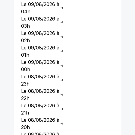
Le 09/08/2026 à
04h
Le 09/08/2026 à
03h
Le 09/08/2026 à
02h
Le 09/08/2026 à
01h
Le 09/08/2026 à
00h
Le 08/08/2026 à
23h
Le 08/08/2026 à
22h
Le 08/08/2026 à
21h
Le 08/08/2026 à
20h
Le 08/08/2026 à