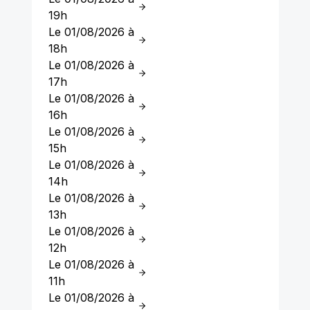
19h
Le 01/08/2026 à
18h
Le 01/08/2026 à
17h
Le 01/08/2026 à
16h
Le 01/08/2026 à
15h
Le 01/08/2026 à
14h
Le 01/08/2026 à
13h
Le 01/08/2026 à
12h
Le 01/08/2026 à
11h
Le 01/08/2026 à