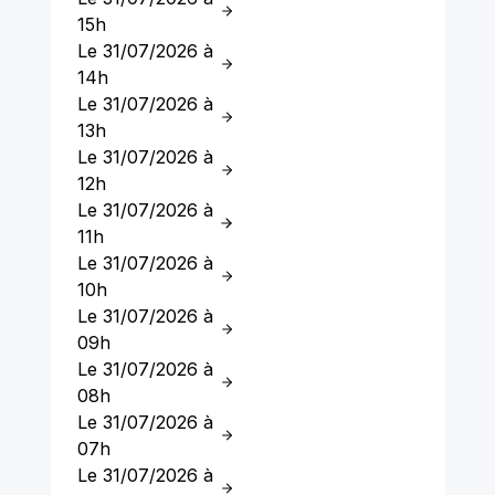
15h
Le 31/07/2026 à
14h
Le 31/07/2026 à
13h
Le 31/07/2026 à
12h
Le 31/07/2026 à
11h
Le 31/07/2026 à
10h
Le 31/07/2026 à
09h
Le 31/07/2026 à
08h
Le 31/07/2026 à
07h
Le 31/07/2026 à