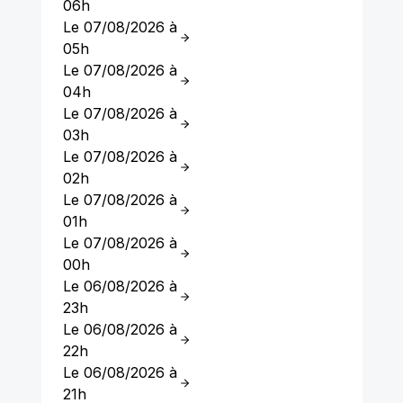
06h
Le 07/08/2026 à
05h
Le 07/08/2026 à
04h
Le 07/08/2026 à
03h
Le 07/08/2026 à
02h
Le 07/08/2026 à
01h
Le 07/08/2026 à
00h
Le 06/08/2026 à
23h
Le 06/08/2026 à
22h
Le 06/08/2026 à
21h