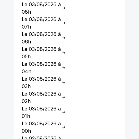
Le 03/08/2026 à
08h
Le 03/08/2026 à
07h
Le 03/08/2026 à
06h
Le 03/08/2026 à
05h
Le 03/08/2026 à
04h
Le 03/08/2026 à
03h
Le 03/08/2026 à
02h
Le 03/08/2026 à
01h
Le 03/08/2026 à
00h
Le 02/08/2026 à