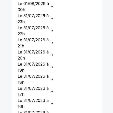
Le 01/08/2026 à
00h
Le 31/07/2026 à
23h
Le 31/07/2026 à
22h
Le 31/07/2026 à
21h
Le 31/07/2026 à
20h
Le 31/07/2026 à
19h
Le 31/07/2026 à
18h
Le 31/07/2026 à
17h
Le 31/07/2026 à
16h
Le 31/07/2026 à