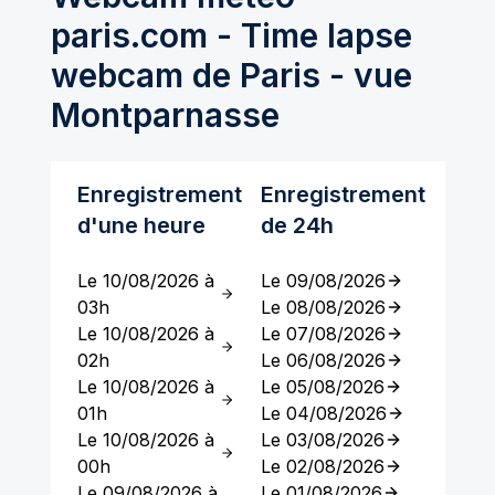
paris.com - Time lapse
webcam de Paris - vue
Montparnasse
Enregistrement
Enregistrement
d'une heure
de 24h
Le 10/08/2026 à
Le 09/08/2026
03h
Le 08/08/2026
Le 10/08/2026 à
Le 07/08/2026
02h
Le 06/08/2026
Le 10/08/2026 à
Le 05/08/2026
01h
Le 04/08/2026
Le 10/08/2026 à
Le 03/08/2026
00h
Le 02/08/2026
Le 09/08/2026 à
Le 01/08/2026