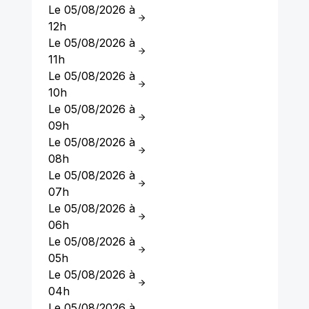
Le 05/08/2026 à
12h
Le 05/08/2026 à
11h
Le 05/08/2026 à
10h
Le 05/08/2026 à
09h
Le 05/08/2026 à
08h
Le 05/08/2026 à
07h
Le 05/08/2026 à
06h
Le 05/08/2026 à
05h
Le 05/08/2026 à
04h
Le 05/08/2026 à