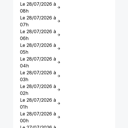
Le 28/07/2026 à
08h
Le 28/07/2026 à
07h
Le 28/07/2026 à
06h
Le 28/07/2026 à
05h
Le 28/07/2026 à
04h
Le 28/07/2026 à
03h
Le 28/07/2026 à
02h
Le 28/07/2026 à
01h
Le 28/07/2026 à
00h
Le 27/07/2026 à