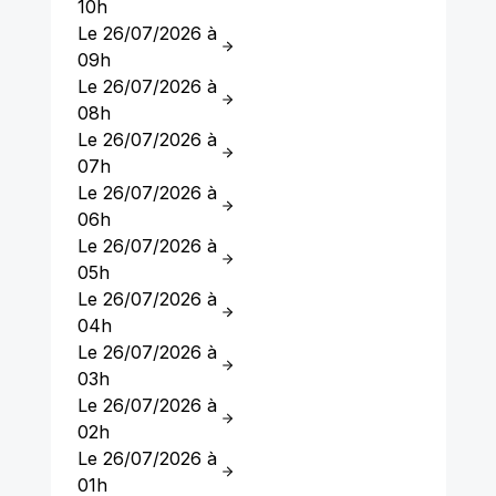
10h
Le 26/07/2026 à
09h
Le 26/07/2026 à
08h
Le 26/07/2026 à
07h
Le 26/07/2026 à
06h
Le 26/07/2026 à
05h
Le 26/07/2026 à
04h
Le 26/07/2026 à
03h
Le 26/07/2026 à
02h
Le 26/07/2026 à
01h