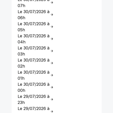
07h
Le 30/07/2026 à
06h
Le 30/07/2026 à
05h
Le 30/07/2026 à
04h
Le 30/07/2026 à
03h
Le 30/07/2026 à
02h
Le 30/07/2026 à
01h
Le 30/07/2026 à
00h
Le 29/07/2026 à
23h
Le 29/07/2026 à