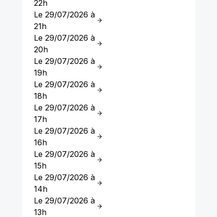
22h
Le 29/07/2026 à
21h
Le 29/07/2026 à
20h
Le 29/07/2026 à
19h
Le 29/07/2026 à
18h
Le 29/07/2026 à
17h
Le 29/07/2026 à
16h
Le 29/07/2026 à
15h
Le 29/07/2026 à
14h
Le 29/07/2026 à
13h