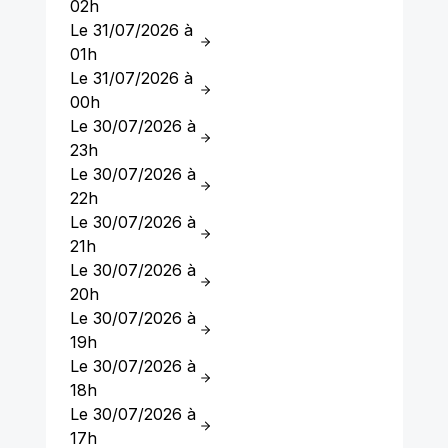
02h
Le 31/07/2026 à
01h
Le 31/07/2026 à
00h
Le 30/07/2026 à
23h
Le 30/07/2026 à
22h
Le 30/07/2026 à
21h
Le 30/07/2026 à
20h
Le 30/07/2026 à
19h
Le 30/07/2026 à
18h
Le 30/07/2026 à
17h