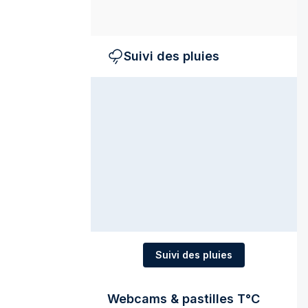
Suivi des pluies
Suivi des pluies
Webcams & pastilles T°C