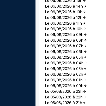
Le 06/08/2026 à 15h
Le 06/08/2026 à 14h
Le 06/08/2026 à 13h
Le 06/08/2026 à 12h
Le 06/08/2026 à 11h
Le 06/08/2026 à 10h
Le 06/08/2026 à 09h
Le 06/08/2026 à 08h
Le 06/08/2026 à 07h
Le 06/08/2026 à 06h
Le 06/08/2026 à 05h
Le 06/08/2026 à 04h
Le 06/08/2026 à 03h
Le 06/08/2026 à 02h
Le 06/08/2026 à 01h
Le 06/08/2026 à 00h
Le 05/08/2026 à 23h
Le 05/08/2026 à 22h
Le 05/08/2026 à 21h