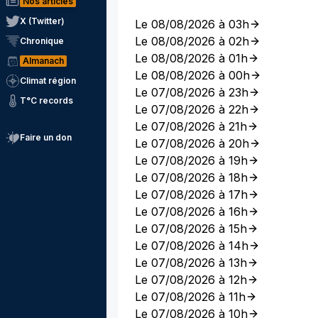
Nos articles
X (Twitter)
Le 08/08/2026 à 03h
Le 08/08/2026 à 02h
Chronique
Le 08/08/2026 à 01h
Almanach
Le 08/08/2026 à 00h
Climat région
Le 07/08/2026 à 23h
T°C records
Le 07/08/2026 à 22h
Le 07/08/2026 à 21h
Faire un don
Le 07/08/2026 à 20h
Le 07/08/2026 à 19h
Le 07/08/2026 à 18h
Le 07/08/2026 à 17h
Le 07/08/2026 à 16h
Le 07/08/2026 à 15h
Le 07/08/2026 à 14h
Le 07/08/2026 à 13h
Le 07/08/2026 à 12h
Le 07/08/2026 à 11h
Le 07/08/2026 à 10h