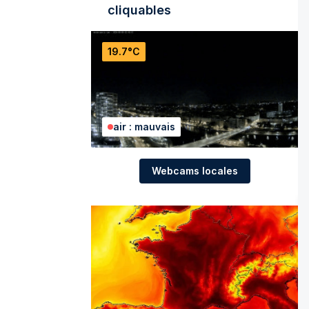
cliquables
19.7°C
air : mauvais
Webcams locales