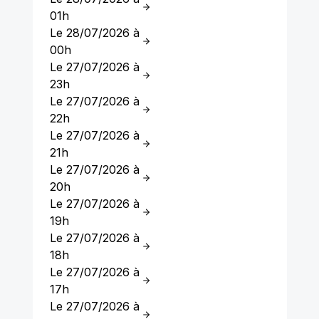
01h
Le 28/07/2026 à
00h
Le 27/07/2026 à
23h
Le 27/07/2026 à
22h
Le 27/07/2026 à
21h
Le 27/07/2026 à
20h
Le 27/07/2026 à
19h
Le 27/07/2026 à
18h
Le 27/07/2026 à
17h
Le 27/07/2026 à