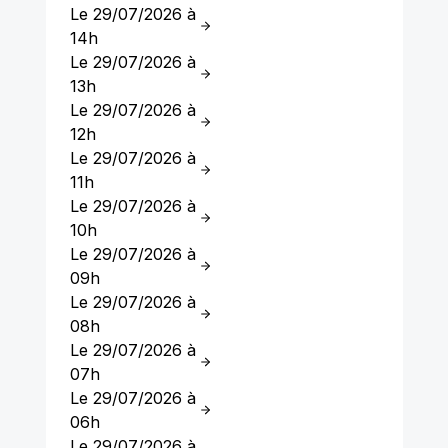
Le 29/07/2026 à
14h
Le 29/07/2026 à
13h
Le 29/07/2026 à
12h
Le 29/07/2026 à
11h
Le 29/07/2026 à
10h
Le 29/07/2026 à
09h
Le 29/07/2026 à
08h
Le 29/07/2026 à
07h
Le 29/07/2026 à
06h
Le 29/07/2026 à