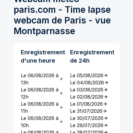
paris.com - Time lapse
webcam de Paris - vue
Montparnasse
Enregistrement
Enregistrement
d'une heure
de 24h
Le 06/08/2026 à
Le 05/08/2026
13h
Le 04/08/2026
Le 06/08/2026 à
Le 03/08/2026
12h
Le 02/08/2026
Le 06/08/2026 à
Le 01/08/2026
11h
Le 31/07/2026
Le 06/08/2026 à
Le 30/07/2026
10h
Le 29/07/2026
Le 06/08/2026 à
Le 28/07/2026