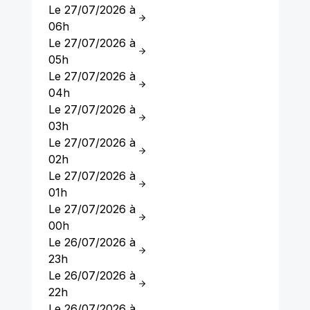
Le 27/07/2026 à
06h
Le 27/07/2026 à
05h
Le 27/07/2026 à
04h
Le 27/07/2026 à
03h
Le 27/07/2026 à
02h
Le 27/07/2026 à
01h
Le 27/07/2026 à
00h
Le 26/07/2026 à
23h
Le 26/07/2026 à
22h
Le 26/07/2026 à