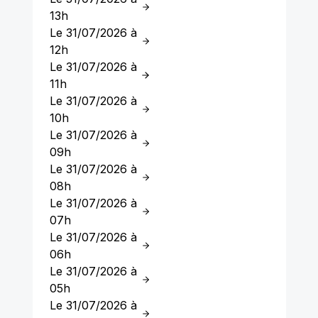
13h
Le 31/07/2026 à
12h
Le 31/07/2026 à
11h
Le 31/07/2026 à
10h
Le 31/07/2026 à
09h
Le 31/07/2026 à
08h
Le 31/07/2026 à
07h
Le 31/07/2026 à
06h
Le 31/07/2026 à
05h
Le 31/07/2026 à