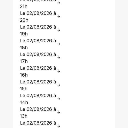
21h
Le 02/08/2026 à
20h
Le 02/08/2026 à
19h
Le 02/08/2026 à
18h
Le 02/08/2026 à
17h
Le 02/08/2026 à
16h
Le 02/08/2026 à
15h
Le 02/08/2026 à
14h
Le 02/08/2026 à
13h
Le 02/08/2026 à