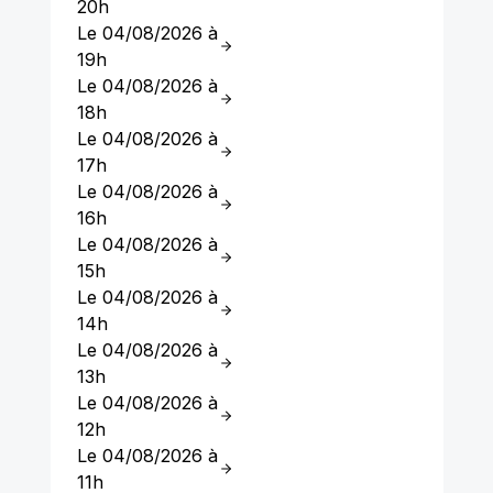
20h
Le 04/08/2026 à
19h
Le 04/08/2026 à
18h
Le 04/08/2026 à
17h
Le 04/08/2026 à
16h
Le 04/08/2026 à
15h
Le 04/08/2026 à
14h
Le 04/08/2026 à
13h
Le 04/08/2026 à
12h
Le 04/08/2026 à
11h