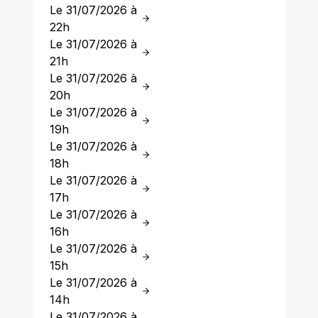
Le 31/07/2026 à
22h
Le 31/07/2026 à
21h
Le 31/07/2026 à
20h
Le 31/07/2026 à
19h
Le 31/07/2026 à
18h
Le 31/07/2026 à
17h
Le 31/07/2026 à
16h
Le 31/07/2026 à
15h
Le 31/07/2026 à
14h
Le 31/07/2026 à