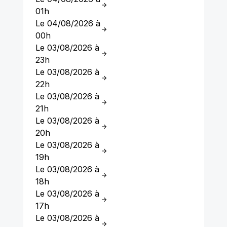
01h
Le 04/08/2026 à
00h
Le 03/08/2026 à
23h
Le 03/08/2026 à
22h
Le 03/08/2026 à
21h
Le 03/08/2026 à
20h
Le 03/08/2026 à
19h
Le 03/08/2026 à
18h
Le 03/08/2026 à
17h
Le 03/08/2026 à