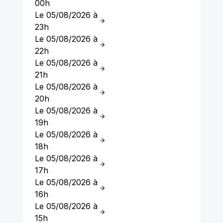
00h
Le 05/08/2026 à
23h
Le 05/08/2026 à
22h
Le 05/08/2026 à
21h
Le 05/08/2026 à
20h
Le 05/08/2026 à
19h
Le 05/08/2026 à
18h
Le 05/08/2026 à
17h
Le 05/08/2026 à
16h
Le 05/08/2026 à
15h