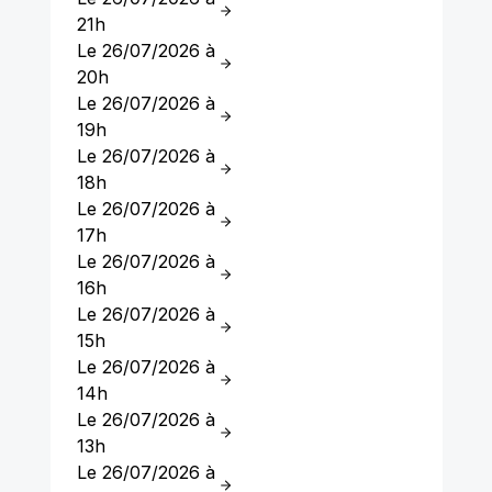
21h
Le 26/07/2026 à
20h
Le 26/07/2026 à
19h
Le 26/07/2026 à
18h
Le 26/07/2026 à
17h
Le 26/07/2026 à
16h
Le 26/07/2026 à
15h
Le 26/07/2026 à
14h
Le 26/07/2026 à
13h
Le 26/07/2026 à