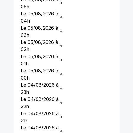
05h
Le 05/08/2026 à
04h
Le 05/08/2026 à
03h
Le 05/08/2026 à
02h
Le 05/08/2026 à
01h
Le 05/08/2026 à
00h
Le 04/08/2026 à
23h
Le 04/08/2026 à
22h
Le 04/08/2026 à
21h
Le 04/08/2026 à