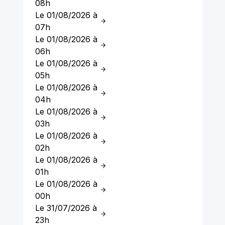
08h
Le 01/08/2026 à
07h
Le 01/08/2026 à
06h
Le 01/08/2026 à
05h
Le 01/08/2026 à
04h
Le 01/08/2026 à
03h
Le 01/08/2026 à
02h
Le 01/08/2026 à
01h
Le 01/08/2026 à
00h
Le 31/07/2026 à
23h