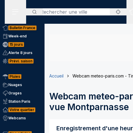
Rechercher
Menu secondaire
Bulletin France
Week-end
15 jours
Alerte 8 jours
Prévi. saison
Accueil
Webcam meteo-paris.com - Ti
Pluies
Nuages
Orages
Webcam meteo-pari
Station Paris
vue Montparnasse
Votre quartier
Webcams
Enregistrement d'une heu