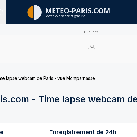
Sites expertisés
me lapse webcam de Paris - vue Montparnasse
s.com - Time lapse webcam de 
re
Enregistrement de 24h