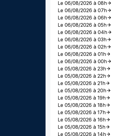
Le 06/08/2026 à 08h
Le 06/08/2026 à 07h
Le 06/08/2026 à 06h
Le 06/08/2026 à 05h
Le 06/08/2026 à 04h
Le 06/08/2026 à 03h
Le 06/08/2026 à 02h
Le 06/08/2026 à 01h
Le 06/08/2026 à 00h
Le 05/08/2026 à 23h
Le 05/08/2026 à 22h
Le 05/08/2026 à 21h
Le 05/08/2026 à 20h
Le 05/08/2026 à 19h
Le 05/08/2026 à 18h
Le 05/08/2026 à 17h
Le 05/08/2026 à 16h
Le 05/08/2026 à 15h
Le 05/08/2026 à 14h