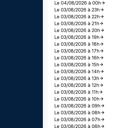
Le 04/08/2026 à 00h
Le 03/08/2026 à 23h
Le 03/08/2026 à 22h
Le 03/08/2026 à 21h
Le 03/08/2026 à 20h
Le 03/08/2026 à 19h
Le 03/08/2026 à 18h
Le 03/08/2026 à 17h
Le 03/08/2026 à 16h
Le 03/08/2026 à 15h
Le 03/08/2026 à 14h
Le 03/08/2026 à 13h
Le 03/08/2026 à 12h
Le 03/08/2026 à 11h
Le 03/08/2026 à 10h
Le 03/08/2026 à 09h
Le 03/08/2026 à 08h
Le 03/08/2026 à 07h
Le 03/08/2026 à 06h