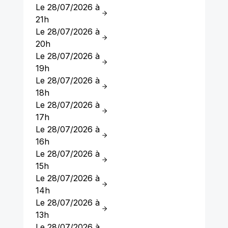
Le 28/07/2026 à
21h
Le 28/07/2026 à
20h
Le 28/07/2026 à
19h
Le 28/07/2026 à
18h
Le 28/07/2026 à
17h
Le 28/07/2026 à
16h
Le 28/07/2026 à
15h
Le 28/07/2026 à
14h
Le 28/07/2026 à
13h
Le 28/07/2026 à