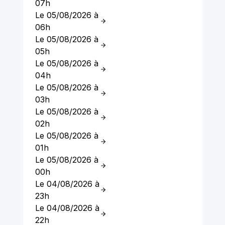
07h
Le 05/08/2026 à
06h
Le 05/08/2026 à
05h
Le 05/08/2026 à
04h
Le 05/08/2026 à
03h
Le 05/08/2026 à
02h
Le 05/08/2026 à
01h
Le 05/08/2026 à
00h
Le 04/08/2026 à
23h
Le 04/08/2026 à
22h