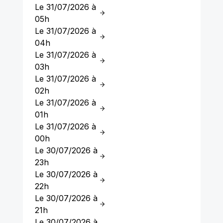
Le 31/07/2026 à
05h
Le 31/07/2026 à
04h
Le 31/07/2026 à
03h
Le 31/07/2026 à
02h
Le 31/07/2026 à
01h
Le 31/07/2026 à
00h
Le 30/07/2026 à
23h
Le 30/07/2026 à
22h
Le 30/07/2026 à
21h
Le 30/07/2026 à