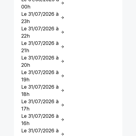
00h
Le 31/07/2026 à
23h
Le 31/07/2026 à
22h
Le 31/07/2026 à
21h
Le 31/07/2026 à
20h
Le 31/07/2026 à
19h
Le 31/07/2026 à
18h
Le 31/07/2026 à
17h
Le 31/07/2026 à
16h
Le 31/07/2026 à