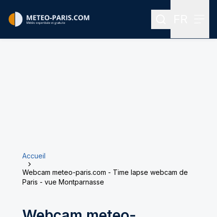
FR
Rechercher
Menu
Menu des
Accueil
Webcam meteo-paris.com - Time lapse webcam de
Paris - vue Montparnasse
Webcam meteo-