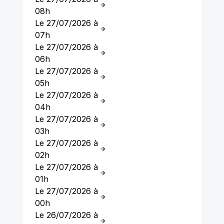
08h
Le 27/07/2026 à
07h
Le 27/07/2026 à
06h
Le 27/07/2026 à
05h
Le 27/07/2026 à
04h
Le 27/07/2026 à
03h
Le 27/07/2026 à
02h
Le 27/07/2026 à
01h
Le 27/07/2026 à
00h
Le 26/07/2026 à