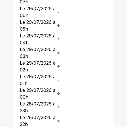
07h
Le 29/07/2026 à
06h
Le 29/07/2026 à
05h
Le 29/07/2026 à
04h
Le 29/07/2026 à
03h
Le 29/07/2026 à
02h
Le 29/07/2026 à
01h
Le 29/07/2026 à
00h
Le 28/07/2026 à
23h
Le 28/07/2026 à
22h