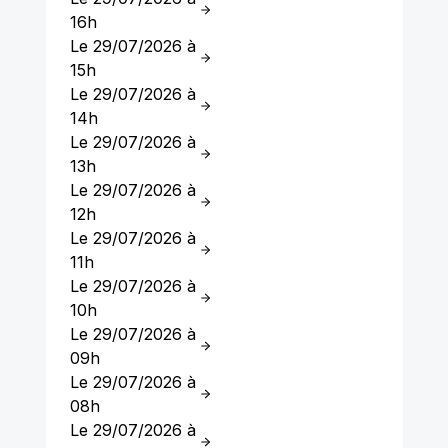
16h
Le 29/07/2026 à
15h
Le 29/07/2026 à
14h
Le 29/07/2026 à
13h
Le 29/07/2026 à
12h
Le 29/07/2026 à
11h
Le 29/07/2026 à
10h
Le 29/07/2026 à
09h
Le 29/07/2026 à
08h
Le 29/07/2026 à