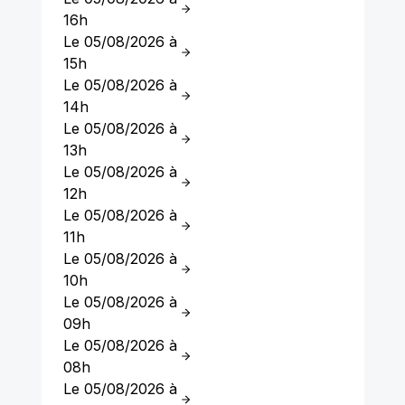
16h
Le 05/08/2026 à
15h
Le 05/08/2026 à
14h
Le 05/08/2026 à
13h
Le 05/08/2026 à
12h
Le 05/08/2026 à
11h
Le 05/08/2026 à
10h
Le 05/08/2026 à
09h
Le 05/08/2026 à
08h
Le 05/08/2026 à