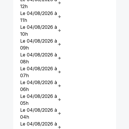
12h
Le 04/08/2026 à
11h
Le 04/08/2026 à
10h
Le 04/08/2026 à
09h
Le 04/08/2026 à
08h
Le 04/08/2026 à
07h
Le 04/08/2026 à
06h
Le 04/08/2026 à
05h
Le 04/08/2026 à
04h
Le 04/08/2026 à