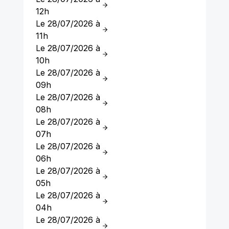
12h
Le 28/07/2026 à
11h
Le 28/07/2026 à
10h
Le 28/07/2026 à
09h
Le 28/07/2026 à
08h
Le 28/07/2026 à
07h
Le 28/07/2026 à
06h
Le 28/07/2026 à
05h
Le 28/07/2026 à
04h
Le 28/07/2026 à