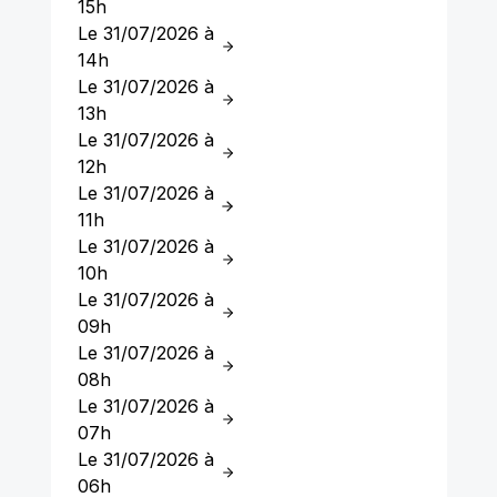
15h
Le 31/07/2026 à
14h
Le 31/07/2026 à
13h
Le 31/07/2026 à
12h
Le 31/07/2026 à
11h
Le 31/07/2026 à
10h
Le 31/07/2026 à
09h
Le 31/07/2026 à
08h
Le 31/07/2026 à
07h
Le 31/07/2026 à
06h