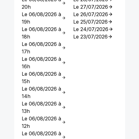
20h
Le 27/07/2026
Le 06/08/2026 à
Le 26/07/2026
19h
Le 25/07/2026
Le 06/08/2026 à
Le 24/07/2026
18h
Le 23/07/2026
Le 06/08/2026 à
17h
Le 06/08/2026 à
16h
Le 06/08/2026 à
15h
Le 06/08/2026 à
14h
Le 06/08/2026 à
13h
Le 06/08/2026 à
12h
Le 06/08/2026 à