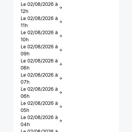
Le 02/08/2026 à
12h
Le 02/08/2026 à
11h
Le 02/08/2026 à
10h
Le 02/08/2026 à
09h
Le 02/08/2026 à
08h
Le 02/08/2026 à
07h
Le 02/08/2026 à
06h
Le 02/08/2026 à
05h
Le 02/08/2026 à
04h
Le 02/08/2026 à