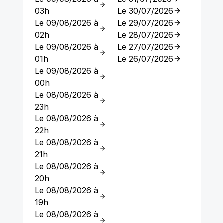
03h
Le 30/07/2026
Le 09/08/2026 à
Le 29/07/2026
02h
Le 28/07/2026
Le 09/08/2026 à
Le 27/07/2026
01h
Le 26/07/2026
Le 09/08/2026 à
00h
Le 08/08/2026 à
23h
Le 08/08/2026 à
22h
Le 08/08/2026 à
21h
Le 08/08/2026 à
20h
Le 08/08/2026 à
19h
Le 08/08/2026 à