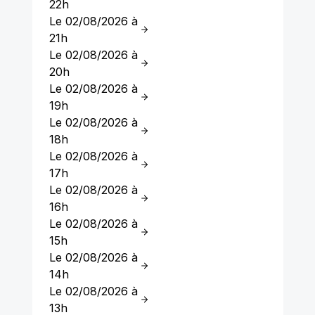
22h
Le 02/08/2026 à
21h
Le 02/08/2026 à
20h
Le 02/08/2026 à
19h
Le 02/08/2026 à
18h
Le 02/08/2026 à
17h
Le 02/08/2026 à
16h
Le 02/08/2026 à
15h
Le 02/08/2026 à
14h
Le 02/08/2026 à
13h