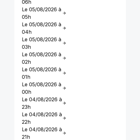
06h
Le 05/08/2026 à
05h
Le 05/08/2026 à
04h
Le 05/08/2026 à
03h
Le 05/08/2026 à
02h
Le 05/08/2026 à
01h
Le 05/08/2026 à
00h
Le 04/08/2026 à
23h
Le 04/08/2026 à
22h
Le 04/08/2026 à
21h