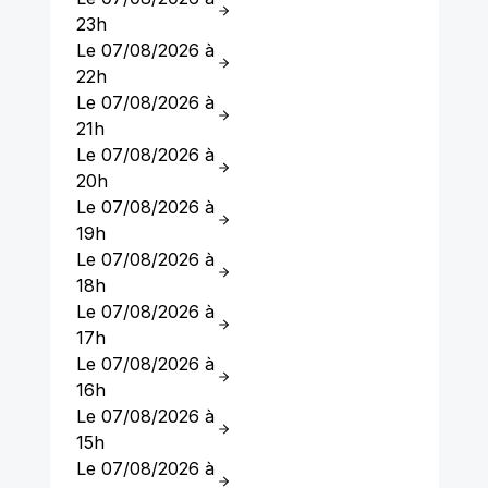
23h
Le 07/08/2026 à
22h
Le 07/08/2026 à
21h
Le 07/08/2026 à
20h
Le 07/08/2026 à
19h
Le 07/08/2026 à
18h
Le 07/08/2026 à
17h
Le 07/08/2026 à
16h
Le 07/08/2026 à
15h
Le 07/08/2026 à