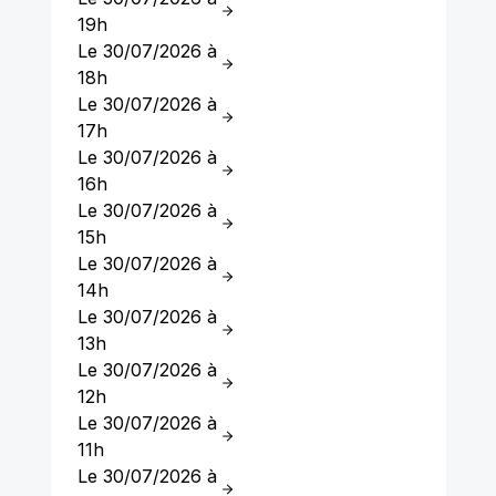
19h
Le 30/07/2026 à
18h
Le 30/07/2026 à
17h
Le 30/07/2026 à
16h
Le 30/07/2026 à
15h
Le 30/07/2026 à
14h
Le 30/07/2026 à
13h
Le 30/07/2026 à
12h
Le 30/07/2026 à
11h
Le 30/07/2026 à