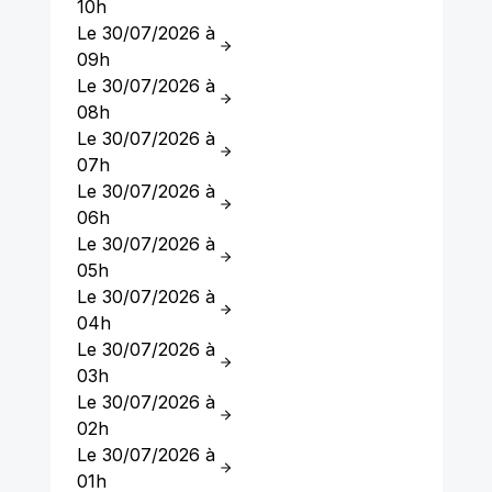
10h
Le 30/07/2026 à
09h
Le 30/07/2026 à
08h
Le 30/07/2026 à
07h
Le 30/07/2026 à
06h
Le 30/07/2026 à
05h
Le 30/07/2026 à
04h
Le 30/07/2026 à
03h
Le 30/07/2026 à
02h
Le 30/07/2026 à
01h