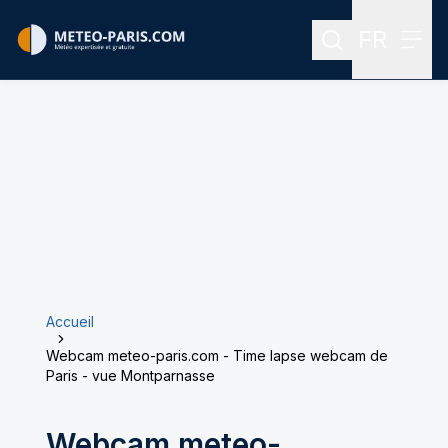
FR
Rechercher
Menu
Menu des
Accueil
Webcam meteo-paris.com - Time lapse webcam de
Paris - vue Montparnasse
Webcam meteo-