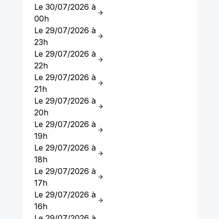
Le 30/07/2026 à
00h
Le 29/07/2026 à
23h
Le 29/07/2026 à
22h
Le 29/07/2026 à
21h
Le 29/07/2026 à
20h
Le 29/07/2026 à
19h
Le 29/07/2026 à
18h
Le 29/07/2026 à
17h
Le 29/07/2026 à
16h
Le 29/07/2026 à