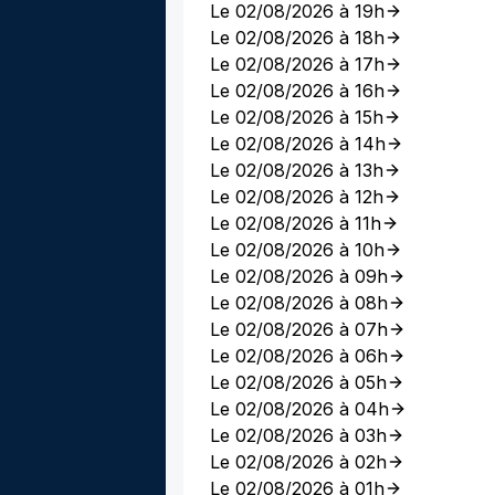
Le 02/08/2026 à 19h
Le 02/08/2026 à 18h
Le 02/08/2026 à 17h
Le 02/08/2026 à 16h
Le 02/08/2026 à 15h
Le 02/08/2026 à 14h
Le 02/08/2026 à 13h
Le 02/08/2026 à 12h
Le 02/08/2026 à 11h
Le 02/08/2026 à 10h
Le 02/08/2026 à 09h
Le 02/08/2026 à 08h
Le 02/08/2026 à 07h
Le 02/08/2026 à 06h
Le 02/08/2026 à 05h
Le 02/08/2026 à 04h
Le 02/08/2026 à 03h
Le 02/08/2026 à 02h
Le 02/08/2026 à 01h