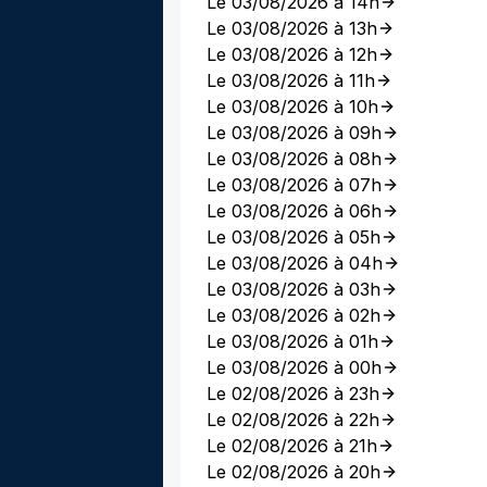
Le 03/08/2026 à 14h
Le 03/08/2026 à 13h
Le 03/08/2026 à 12h
Le 03/08/2026 à 11h
Le 03/08/2026 à 10h
Le 03/08/2026 à 09h
Le 03/08/2026 à 08h
Le 03/08/2026 à 07h
Le 03/08/2026 à 06h
Le 03/08/2026 à 05h
Le 03/08/2026 à 04h
Le 03/08/2026 à 03h
Le 03/08/2026 à 02h
Le 03/08/2026 à 01h
Le 03/08/2026 à 00h
Le 02/08/2026 à 23h
Le 02/08/2026 à 22h
Le 02/08/2026 à 21h
Le 02/08/2026 à 20h