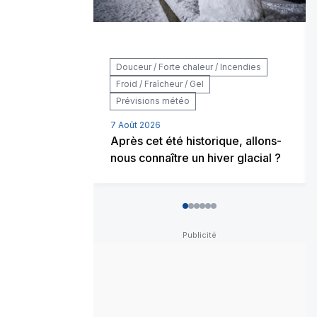
Douceur / Forte chaleur / Incendies
Froid / Fraîcheur / Gel
Prévisions météo
7 Août 2026
Après cet été historique, allons-
nous connaître un hiver glacial ?
0
1
2
3
4
5