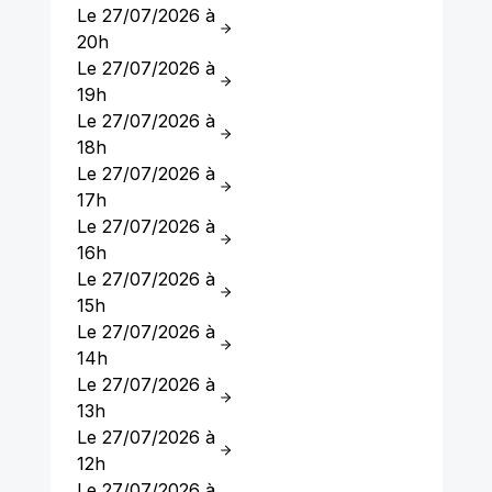
Le 27/07/2026 à
20h
Le 27/07/2026 à
19h
Le 27/07/2026 à
18h
Le 27/07/2026 à
17h
Le 27/07/2026 à
16h
Le 27/07/2026 à
15h
Le 27/07/2026 à
14h
Le 27/07/2026 à
13h
Le 27/07/2026 à
12h
Le 27/07/2026 à