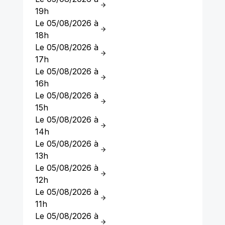
19h
Le 05/08/2026 à
18h
Le 05/08/2026 à
17h
Le 05/08/2026 à
16h
Le 05/08/2026 à
15h
Le 05/08/2026 à
14h
Le 05/08/2026 à
13h
Le 05/08/2026 à
12h
Le 05/08/2026 à
11h
Le 05/08/2026 à