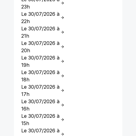
23h
Le 30/07/2026 à
22h
Le 30/07/2026 à
21h
Le 30/07/2026 à
20h
Le 30/07/2026 à
19h
Le 30/07/2026 à
18h
Le 30/07/2026 à
17h
Le 30/07/2026 à
16h
Le 30/07/2026 à
15h
Le 30/07/2026 à