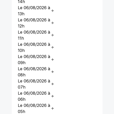
14h
Le 06/08/2026 à
13h
Le 06/08/2026 à
12h
Le 06/08/2026 à
11h
Le 06/08/2026 à
10h
Le 06/08/2026 à
09h
Le 06/08/2026 à
08h
Le 06/08/2026 à
07h
Le 06/08/2026 à
06h
Le 06/08/2026 à
05h