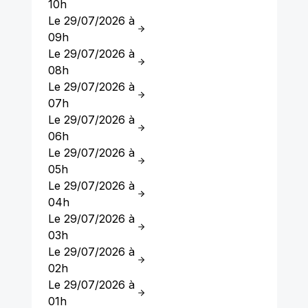
10h
Le 29/07/2026 à
09h
Le 29/07/2026 à
08h
Le 29/07/2026 à
07h
Le 29/07/2026 à
06h
Le 29/07/2026 à
05h
Le 29/07/2026 à
04h
Le 29/07/2026 à
03h
Le 29/07/2026 à
02h
Le 29/07/2026 à
01h