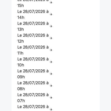
15h
Le 28/07/2026 à
14h
Le 28/07/2026 à
13h
Le 28/07/2026 à
12h
Le 28/07/2026 à
11h
Le 28/07/2026 à
10h
Le 28/07/2026 à
09h
Le 28/07/2026 à
08h
Le 28/07/2026 à
07h
Le 28/07/2026 à