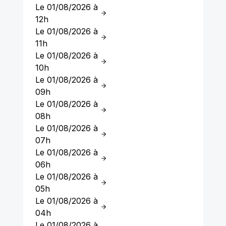
Le 01/08/2026 à
12h
Le 01/08/2026 à
11h
Le 01/08/2026 à
10h
Le 01/08/2026 à
09h
Le 01/08/2026 à
08h
Le 01/08/2026 à
07h
Le 01/08/2026 à
06h
Le 01/08/2026 à
05h
Le 01/08/2026 à
04h
Le 01/08/2026 à