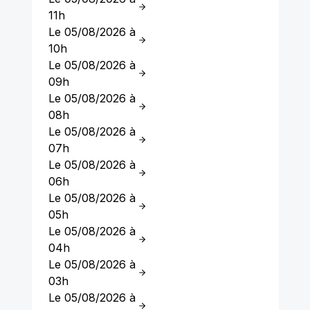
11h
Le 05/08/2026 à
10h
Le 05/08/2026 à
09h
Le 05/08/2026 à
08h
Le 05/08/2026 à
07h
Le 05/08/2026 à
06h
Le 05/08/2026 à
05h
Le 05/08/2026 à
04h
Le 05/08/2026 à
03h
Le 05/08/2026 à