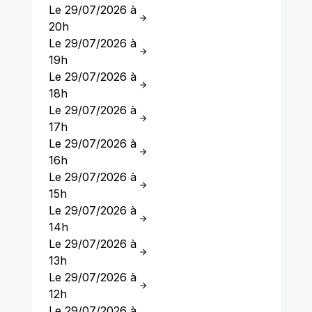
Le 29/07/2026 à
20h
Le 29/07/2026 à
19h
Le 29/07/2026 à
18h
Le 29/07/2026 à
17h
Le 29/07/2026 à
16h
Le 29/07/2026 à
15h
Le 29/07/2026 à
14h
Le 29/07/2026 à
13h
Le 29/07/2026 à
12h
Le 29/07/2026 à