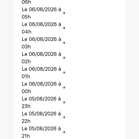
06h
Le 06/08/2026 à
05h
Le 06/08/2026 à
04h
Le 06/08/2026 à
03h
Le 06/08/2026 à
02h
Le 06/08/2026 à
01h
Le 06/08/2026 à
00h
Le 05/08/2026 à
23h
Le 05/08/2026 à
22h
Le 05/08/2026 à
21h