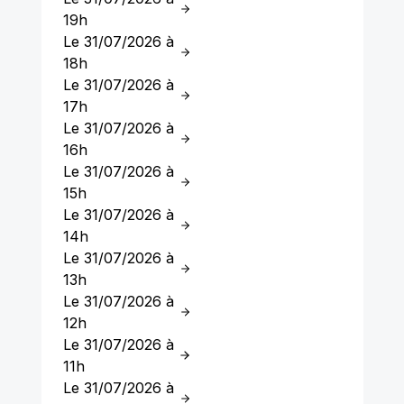
19h
Le 31/07/2026 à
18h
Le 31/07/2026 à
17h
Le 31/07/2026 à
16h
Le 31/07/2026 à
15h
Le 31/07/2026 à
14h
Le 31/07/2026 à
13h
Le 31/07/2026 à
12h
Le 31/07/2026 à
11h
Le 31/07/2026 à