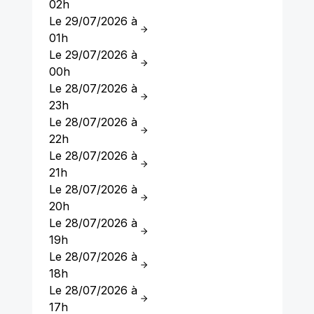
02h
Le 29/07/2026 à
01h
Le 29/07/2026 à
00h
Le 28/07/2026 à
23h
Le 28/07/2026 à
22h
Le 28/07/2026 à
21h
Le 28/07/2026 à
20h
Le 28/07/2026 à
19h
Le 28/07/2026 à
18h
Le 28/07/2026 à
17h