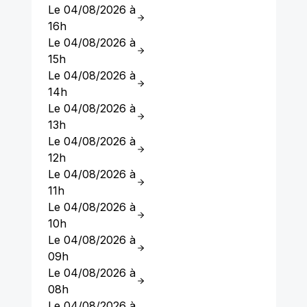
Le 04/08/2026 à
16h
Le 04/08/2026 à
15h
Le 04/08/2026 à
14h
Le 04/08/2026 à
13h
Le 04/08/2026 à
12h
Le 04/08/2026 à
11h
Le 04/08/2026 à
10h
Le 04/08/2026 à
09h
Le 04/08/2026 à
08h
Le 04/08/2026 à