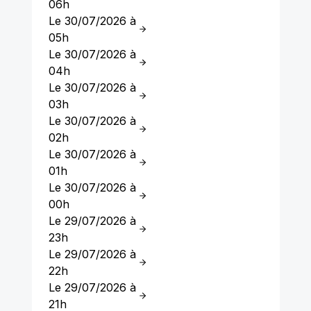
06h
Le 30/07/2026 à
05h
Le 30/07/2026 à
04h
Le 30/07/2026 à
03h
Le 30/07/2026 à
02h
Le 30/07/2026 à
01h
Le 30/07/2026 à
00h
Le 29/07/2026 à
23h
Le 29/07/2026 à
22h
Le 29/07/2026 à
21h