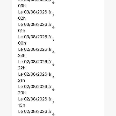
03h
Le 03/08/2026 à
02h
Le 03/08/2026 à
01h
Le 03/08/2026 à
00h
Le 02/08/2026 à
23h
Le 02/08/2026 à
22h
Le 02/08/2026 à
21h
Le 02/08/2026 à
20h
Le 02/08/2026 à
19h
Le 02/08/2026 à