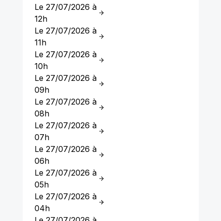
Le 27/07/2026 à
12h
Le 27/07/2026 à
11h
Le 27/07/2026 à
10h
Le 27/07/2026 à
09h
Le 27/07/2026 à
08h
Le 27/07/2026 à
07h
Le 27/07/2026 à
06h
Le 27/07/2026 à
05h
Le 27/07/2026 à
04h
Le 27/07/2026 à