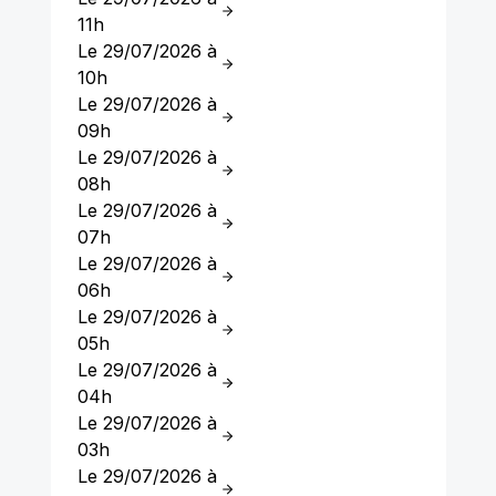
11h
Le 29/07/2026 à
10h
Le 29/07/2026 à
09h
Le 29/07/2026 à
08h
Le 29/07/2026 à
07h
Le 29/07/2026 à
06h
Le 29/07/2026 à
05h
Le 29/07/2026 à
04h
Le 29/07/2026 à
03h
Le 29/07/2026 à