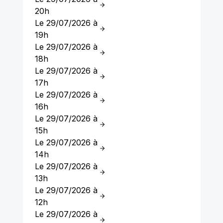
20h
Le 29/07/2026 à
19h
Le 29/07/2026 à
18h
Le 29/07/2026 à
17h
Le 29/07/2026 à
16h
Le 29/07/2026 à
15h
Le 29/07/2026 à
14h
Le 29/07/2026 à
13h
Le 29/07/2026 à
12h
Le 29/07/2026 à