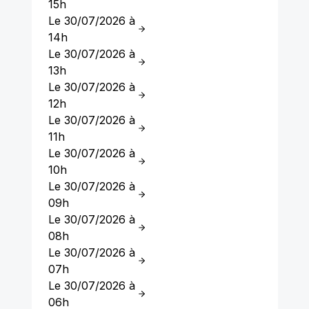
15h
Le 30/07/2026 à
14h
Le 30/07/2026 à
13h
Le 30/07/2026 à
12h
Le 30/07/2026 à
11h
Le 30/07/2026 à
10h
Le 30/07/2026 à
09h
Le 30/07/2026 à
08h
Le 30/07/2026 à
07h
Le 30/07/2026 à
06h