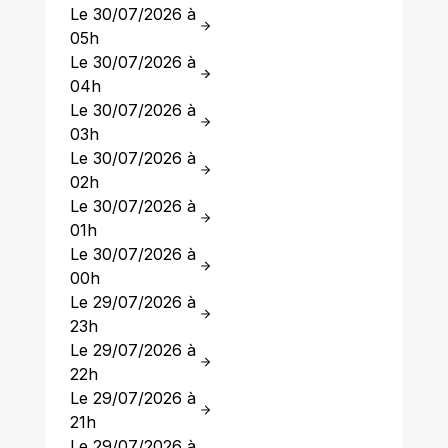
Le 30/07/2026 à
05h
Le 30/07/2026 à
04h
Le 30/07/2026 à
03h
Le 30/07/2026 à
02h
Le 30/07/2026 à
01h
Le 30/07/2026 à
00h
Le 29/07/2026 à
23h
Le 29/07/2026 à
22h
Le 29/07/2026 à
21h
Le 29/07/2026 à