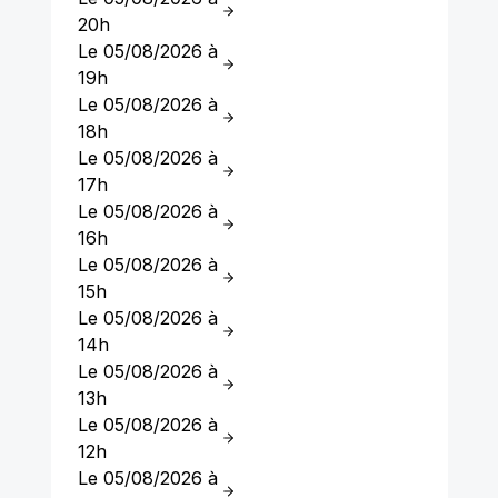
20h
Le 05/08/2026 à
19h
Le 05/08/2026 à
18h
Le 05/08/2026 à
17h
Le 05/08/2026 à
16h
Le 05/08/2026 à
15h
Le 05/08/2026 à
14h
Le 05/08/2026 à
13h
Le 05/08/2026 à
12h
Le 05/08/2026 à