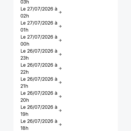
03h
Le 27/07/2026 à
02h
Le 27/07/2026 à
01h
Le 27/07/2026 à
00h
Le 26/07/2026 à
23h
Le 26/07/2026 à
22h
Le 26/07/2026 à
21h
Le 26/07/2026 à
20h
Le 26/07/2026 à
19h
Le 26/07/2026 à
18h