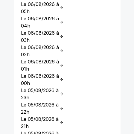
Le 06/08/2026 à
05h
Le 06/08/2026 à
04h
Le 06/08/2026 à
03h
Le 06/08/2026 à
02h
Le 06/08/2026 à
01h
Le 06/08/2026 à
00h
Le 05/08/2026 à
23h
Le 05/08/2026 à
22h
Le 05/08/2026 à
21h
Le 05/08/2026 à