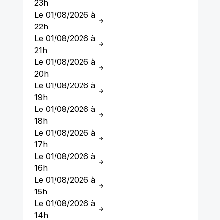
23h
Le 01/08/2026 à
22h
Le 01/08/2026 à
21h
Le 01/08/2026 à
20h
Le 01/08/2026 à
19h
Le 01/08/2026 à
18h
Le 01/08/2026 à
17h
Le 01/08/2026 à
16h
Le 01/08/2026 à
15h
Le 01/08/2026 à
14h