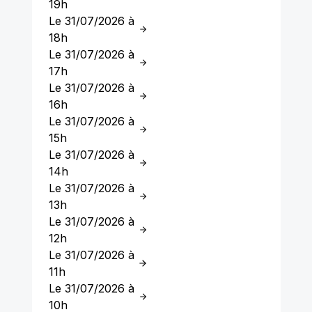
19h
Le 31/07/2026 à
18h
Le 31/07/2026 à
17h
Le 31/07/2026 à
16h
Le 31/07/2026 à
15h
Le 31/07/2026 à
14h
Le 31/07/2026 à
13h
Le 31/07/2026 à
12h
Le 31/07/2026 à
11h
Le 31/07/2026 à
10h