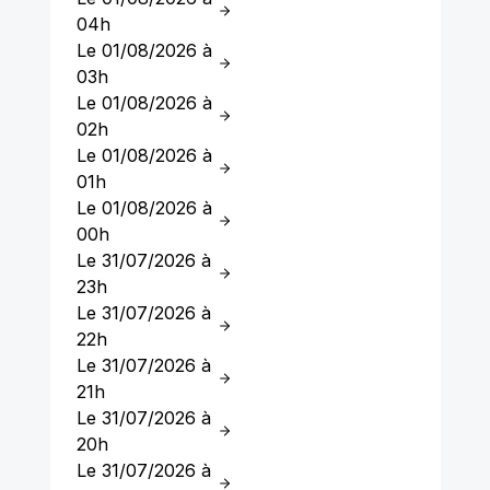
04h
Le 01/08/2026 à
03h
Le 01/08/2026 à
02h
Le 01/08/2026 à
01h
Le 01/08/2026 à
00h
Le 31/07/2026 à
23h
Le 31/07/2026 à
22h
Le 31/07/2026 à
21h
Le 31/07/2026 à
20h
Le 31/07/2026 à