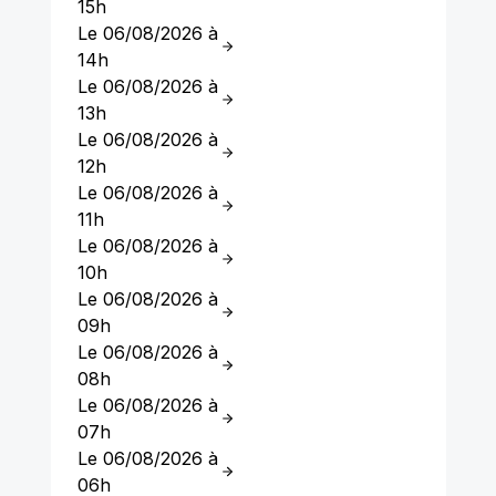
15h
Le 06/08/2026 à
14h
Le 06/08/2026 à
13h
Le 06/08/2026 à
12h
Le 06/08/2026 à
11h
Le 06/08/2026 à
10h
Le 06/08/2026 à
09h
Le 06/08/2026 à
08h
Le 06/08/2026 à
07h
Le 06/08/2026 à
06h