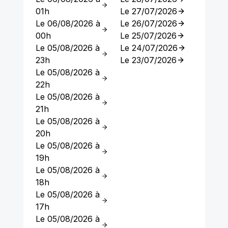
01h
Le 27/07/2026
Le 06/08/2026 à
Le 26/07/2026
00h
Le 25/07/2026
Le 05/08/2026 à
Le 24/07/2026
23h
Le 23/07/2026
Le 05/08/2026 à
22h
Le 05/08/2026 à
21h
Le 05/08/2026 à
20h
Le 05/08/2026 à
19h
Le 05/08/2026 à
18h
Le 05/08/2026 à
17h
Le 05/08/2026 à