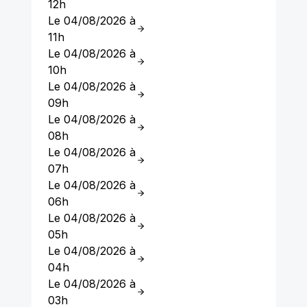
12h
Le 04/08/2026 à
11h
Le 04/08/2026 à
10h
Le 04/08/2026 à
09h
Le 04/08/2026 à
08h
Le 04/08/2026 à
07h
Le 04/08/2026 à
06h
Le 04/08/2026 à
05h
Le 04/08/2026 à
04h
Le 04/08/2026 à
03h