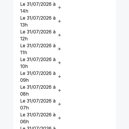
Le 31/07/2026 à
14h
Le 31/07/2026 à
13h
Le 31/07/2026 à
12h
Le 31/07/2026 à
11h
Le 31/07/2026 à
10h
Le 31/07/2026 à
09h
Le 31/07/2026 à
08h
Le 31/07/2026 à
07h
Le 31/07/2026 à
06h
Le 31/07/2026 à