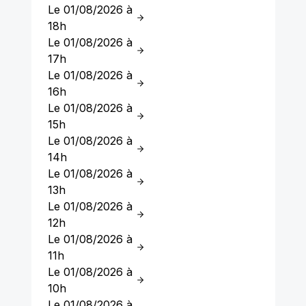
Le 01/08/2026 à
18h
Le 01/08/2026 à
17h
Le 01/08/2026 à
16h
Le 01/08/2026 à
15h
Le 01/08/2026 à
14h
Le 01/08/2026 à
13h
Le 01/08/2026 à
12h
Le 01/08/2026 à
11h
Le 01/08/2026 à
10h
Le 01/08/2026 à