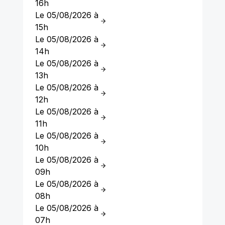
16h
Le 05/08/2026 à
15h
Le 05/08/2026 à
14h
Le 05/08/2026 à
13h
Le 05/08/2026 à
12h
Le 05/08/2026 à
11h
Le 05/08/2026 à
10h
Le 05/08/2026 à
09h
Le 05/08/2026 à
08h
Le 05/08/2026 à
07h