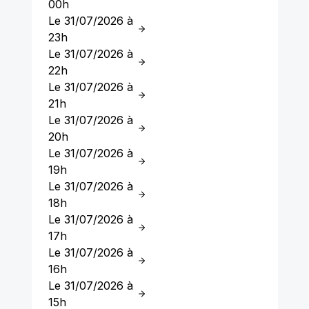
00h
Le 31/07/2026 à
23h
Le 31/07/2026 à
22h
Le 31/07/2026 à
21h
Le 31/07/2026 à
20h
Le 31/07/2026 à
19h
Le 31/07/2026 à
18h
Le 31/07/2026 à
17h
Le 31/07/2026 à
16h
Le 31/07/2026 à
15h