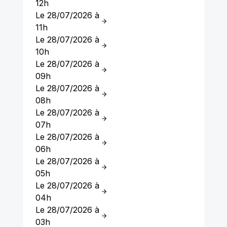
12h
Le 28/07/2026 à
11h
Le 28/07/2026 à
10h
Le 28/07/2026 à
09h
Le 28/07/2026 à
08h
Le 28/07/2026 à
07h
Le 28/07/2026 à
06h
Le 28/07/2026 à
05h
Le 28/07/2026 à
04h
Le 28/07/2026 à
03h