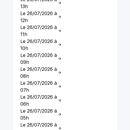
13h
Le 26/07/2026 à
12h
Le 26/07/2026 à
11h
Le 26/07/2026 à
10h
Le 26/07/2026 à
09h
Le 26/07/2026 à
08h
Le 26/07/2026 à
07h
Le 26/07/2026 à
06h
Le 26/07/2026 à
05h
Le 26/07/2026 à