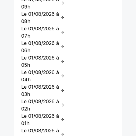
09h
Le 01/08/2026 à
08h
Le 01/08/2026 à
07h
Le 01/08/2026 à
06h
Le 01/08/2026 à
05h
Le 01/08/2026 à
04h
Le 01/08/2026 à
03h
Le 01/08/2026 à
02h
Le 01/08/2026 à
01h
Le 01/08/2026 à