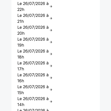
Le 26/07/2026 à
22h
Le 26/07/2026 à
21h
Le 26/07/2026 à
20h
Le 26/07/2026 à
19h
Le 26/07/2026 à
18h
Le 26/07/2026 à
17h
Le 26/07/2026 à
16h
Le 26/07/2026 à
15h
Le 26/07/2026 à
14h
Le 26/07/2026 à