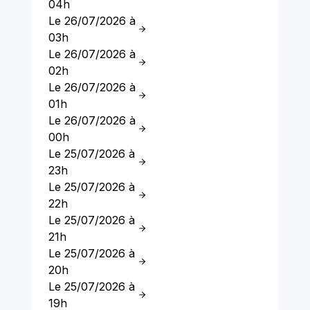
04h
Le 26/07/2026 à
03h
Le 26/07/2026 à
02h
Le 26/07/2026 à
01h
Le 26/07/2026 à
00h
Le 25/07/2026 à
23h
Le 25/07/2026 à
22h
Le 25/07/2026 à
21h
Le 25/07/2026 à
20h
Le 25/07/2026 à
19h