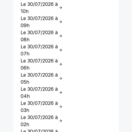
Le 30/07/2026 à
10h
Le 30/07/2026 à
09h
Le 30/07/2026 à
08h
Le 30/07/2026 à
07h
Le 30/07/2026 à
06h
Le 30/07/2026 à
05h
Le 30/07/2026 à
04h
Le 30/07/2026 à
03h
Le 30/07/2026 à
02h
Le 30/07/2026 à