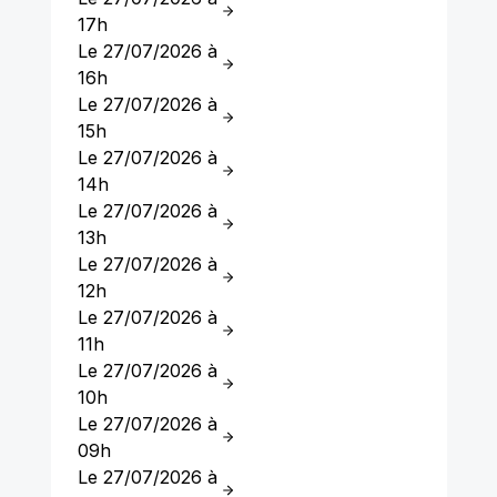
17h
Le 27/07/2026 à
16h
Le 27/07/2026 à
15h
Le 27/07/2026 à
14h
Le 27/07/2026 à
13h
Le 27/07/2026 à
12h
Le 27/07/2026 à
11h
Le 27/07/2026 à
10h
Le 27/07/2026 à
09h
Le 27/07/2026 à