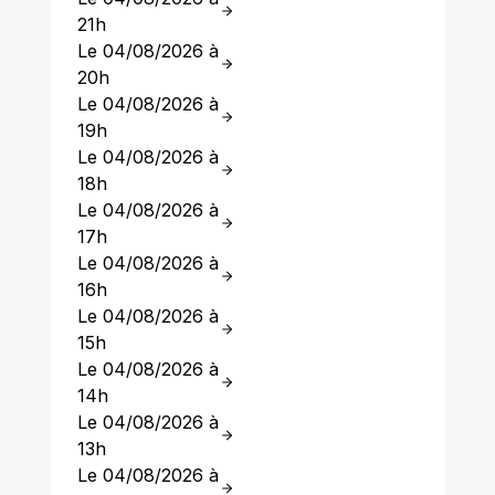
21h
Le 04/08/2026 à
20h
Le 04/08/2026 à
19h
Le 04/08/2026 à
18h
Le 04/08/2026 à
17h
Le 04/08/2026 à
16h
Le 04/08/2026 à
15h
Le 04/08/2026 à
14h
Le 04/08/2026 à
13h
Le 04/08/2026 à