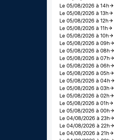
Le 05/08/2026 à 14h
Le 05/08/2026 à 13h
Le 05/08/2026 à 12h
Le 05/08/2026 à 11h
Le 05/08/2026 à 10h
Le 05/08/2026 à 09h
Le 05/08/2026 à 08h
Le 05/08/2026 à 07h
Le 05/08/2026 à 06h
Le 05/08/2026 à 05h
Le 05/08/2026 à 04h
Le 05/08/2026 à 03h
Le 05/08/2026 à 02h
Le 05/08/2026 à 01h
Le 05/08/2026 à 00h
Le 04/08/2026 à 23h
Le 04/08/2026 à 22h
Le 04/08/2026 à 21h