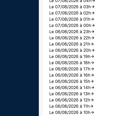
Le 07/08/2026 à 04h
Le 07/08/2026 à 03h
Le 07/08/2026 à 02h
Le 07/08/2026 à 01h
Le 07/08/2026 à 00h
Le 06/08/2026 à 23h
Le 06/08/2026 à 22h
Le 06/08/2026 à 21h
Le 06/08/2026 à 20h
Le 06/08/2026 à 19h
Le 06/08/2026 à 18h
Le 06/08/2026 à 17h
Le 06/08/2026 à 16h
Le 06/08/2026 à 15h
Le 06/08/2026 à 14h
Le 06/08/2026 à 13h
Le 06/08/2026 à 12h
Le 06/08/2026 à 11h
Le 06/08/2026 à 10h