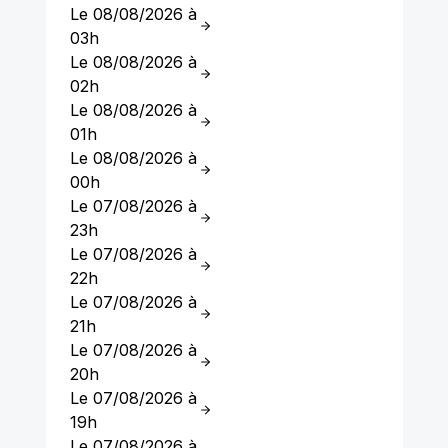
Le 08/08/2026 à
03h
Le 08/08/2026 à
02h
Le 08/08/2026 à
01h
Le 08/08/2026 à
00h
Le 07/08/2026 à
23h
Le 07/08/2026 à
22h
Le 07/08/2026 à
21h
Le 07/08/2026 à
20h
Le 07/08/2026 à
19h
Le 07/08/2026 à