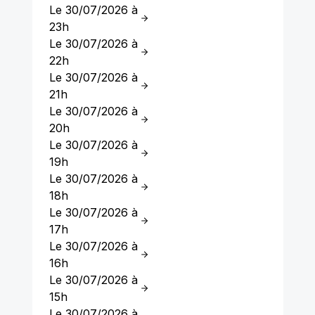
Le 30/07/2026 à
23h
Le 30/07/2026 à
22h
Le 30/07/2026 à
21h
Le 30/07/2026 à
20h
Le 30/07/2026 à
19h
Le 30/07/2026 à
18h
Le 30/07/2026 à
17h
Le 30/07/2026 à
16h
Le 30/07/2026 à
15h
Le 30/07/2026 à