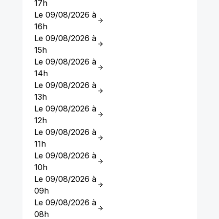
17h
Le 09/08/2026 à
16h
Le 09/08/2026 à
15h
Le 09/08/2026 à
14h
Le 09/08/2026 à
13h
Le 09/08/2026 à
12h
Le 09/08/2026 à
11h
Le 09/08/2026 à
10h
Le 09/08/2026 à
09h
Le 09/08/2026 à
08h