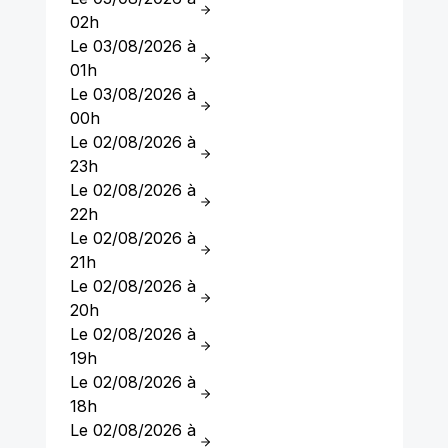
02h
Le 03/08/2026 à
01h
Le 03/08/2026 à
00h
Le 02/08/2026 à
23h
Le 02/08/2026 à
22h
Le 02/08/2026 à
21h
Le 02/08/2026 à
20h
Le 02/08/2026 à
19h
Le 02/08/2026 à
18h
Le 02/08/2026 à