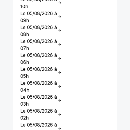
10h
Le 05/08/2026 à
09h
Le 05/08/2026 à
08h
Le 05/08/2026 à
07h
Le 05/08/2026 à
06h
Le 05/08/2026 à
05h
Le 05/08/2026 à
04h
Le 05/08/2026 à
03h
Le 05/08/2026 à
02h
Le 05/08/2026 à