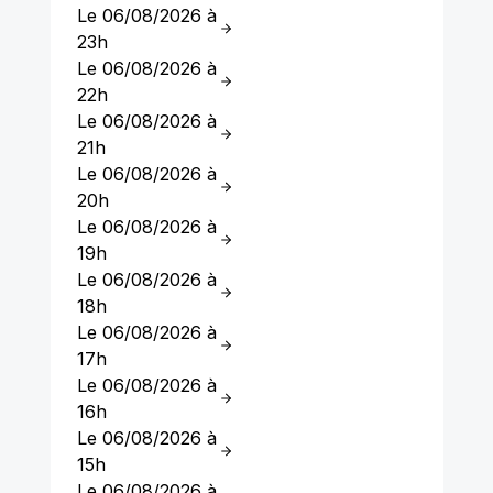
Le 06/08/2026 à
23h
Le 06/08/2026 à
22h
Le 06/08/2026 à
21h
Le 06/08/2026 à
20h
Le 06/08/2026 à
19h
Le 06/08/2026 à
18h
Le 06/08/2026 à
17h
Le 06/08/2026 à
16h
Le 06/08/2026 à
15h
Le 06/08/2026 à