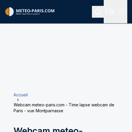
FR
Rechercher
Menu
Menu des
Accueil
Webcam meteo-paris.com - Time lapse webcam de
Paris - vue Montparnasse
Webcam meteo-