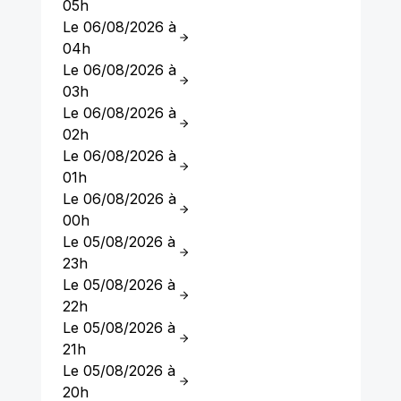
05h
Le 06/08/2026 à
04h
Le 06/08/2026 à
03h
Le 06/08/2026 à
02h
Le 06/08/2026 à
01h
Le 06/08/2026 à
00h
Le 05/08/2026 à
23h
Le 05/08/2026 à
22h
Le 05/08/2026 à
21h
Le 05/08/2026 à
20h